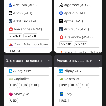
ApeCoin (APE)
Algorand (ALGO)
Aptos (APT)
ApeCoin (APE)
Arbitrum (ARB)
Aptos (APT)
Avalanche (AVAX)
Arbitrum (ARB)
X Chain
C Chain
Avalanche (AVAX)
X Chain
C Chain
Basic Attention Token (BAT)
ERC20
Basic Attention Token (B
ERC20
Binance Coin (BNB)
Электронные деньги
Электронные деньги
BEP20
BEP2
Binance Coin (BNB)
Alipay CNY
Alipay CNY
BEP20
BEP2
Bitcoin (BTC)
Capitalist
Capitalist
BTC
BEP20
OP
Bitcoin (BTC)
USD
RUB
EUR
USD
RUB
EUR
ARB
AVAXC
BTC
BEP20
Lightning
MoneyGo
Epay
OP
ARB
AVAXC
Bitcoin Cash (BCH)
USD
USD
Bitcoin SV (BSV)
Bitcoin Cash (BCH)