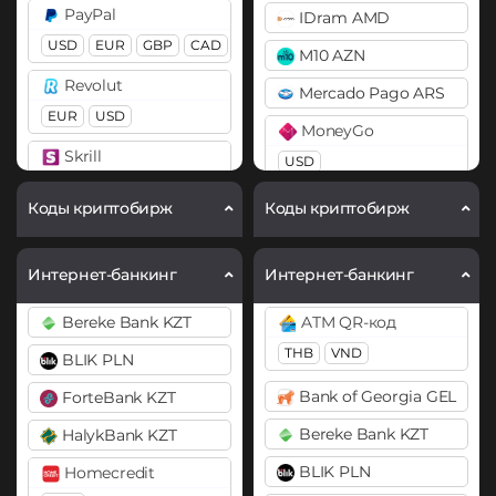
PayPal
IDram AMD
BitTorrent (BTT)
Bitcoin SV (BSV)
USD
EUR
GBP
CAD
M10 AZN
Cardano (ADA)
BitTorrent (BTT)
Revolut
Mercado Pago ARS
Chainlink (LINK)
Cardano (ADA)
EUR
USD
MoneyGo
BEP20
ERC20
Chainlink (LINK)
Skrill
USD
BEP20
ERC20
Compound (COMP)
USD
EUR
Neteller
Коды криптобирж
Коды криптобирж
Cosmos (ATOM)
Chiliz (CHZ)
Volet (AdvCash)
USD
EUR
DAI
Compound (COMP)
USD
RUB
EUR
Payoneer
Интернет-банкинг
Интернет-банкинг
ERC20
Cosmos (ATOM)
Webmoney
USD
EUR
Bereke Bank KZT
ATM QR-код
DASH
Cronos (CRO)
WMZ
WME
WMU
PayPal
THB
VND
BLIK PLN
Decentraland (MANA)
Curve (CRV)
WeChat CNY
USD
EUR
GBP
CAD
Bank of Georgia GEL
ForteBank KZT
AUD
Dogecoin (DOGE)
DAI
Wise
Bereke Bank KZT
DOGE
HalykBank KZT
ERC20
PaySera
USD
BLIK PLN
Homecredit
USD
EUR
Polkadot (DOT)
DASH