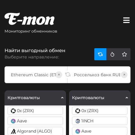
Мониторинг обменников
Найти выгодный обмен
Выберите направление:
×
×
Криптовалюты
Криптовалюты
0x (ZRX)
0x (ZRX)
Aave
1INCH
Algorand (ALGO)
Aave