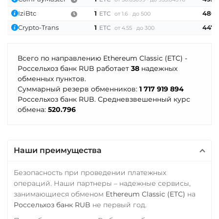
Verge (XVG)
IziBtc
1
486.
ETC
от 1.6
до 500
WAVES
Crypto-Trans
1
447.
ETC
от 4.55
до 300
Wrapped Bitcoin (WBTC)
ERC20
AVAXC
Всего по направлению Ethereum Classic (ETC) -
Россельхоз банк RUB работает
38
надежных
Wrapped Ethereum (WET
обменных пунктов.
ERC20
AVAXC
BASE
Суммарный резерв обменников:
1 717 919 894
Россельхоз банк RUB. Средневзвешенный курс
CRO
RONIN
обмена:
520.796
Yearn.finance (YFI)
Zcash (ZEC)
Наши преимущества
Безопасность при проведении платежных
операций. Наши партнеры – надежные сервисы,
занимающиеся обменом
Ethereum Classic (ETC)
на
Россельхоз банк RUB
не первый год.