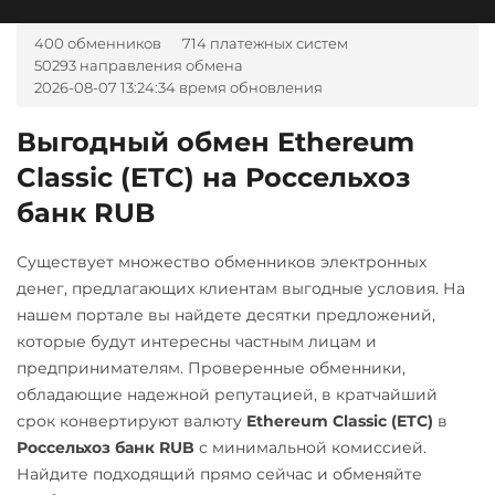
RUB
CASH-IN RUB
Qtum
Maker (MKR)
ОТП Банк
400 обменников
714 платежных систем
Ravencoin (RVN)
Monero (XMR)
Беларусбанк BYN
UAH
50293 направления обмена
2026-08-07 13:24:34 время обновления
Ripple (XRP)
NEAR Protocol
ВТБ Банк RUB
Ощадбанк UAH
Выгодный обмен Ethereum
Shib
NEO
Газпромбанк RUB
Почта Банк RUB
ERC20
BEP20
Classic (ETC) на Россельхоз
Notcoin (NOT)
Евразийский Банк KZT
Приват24
банк RUB
Solana (SOL)
UAH
ONDO
ЕРИП Расчет BYN
StableUSD (USDS)
Ontology (ONT)
Карта Unionpay CNY
Промсвязьбанк RUB
Существует множество обменников электронных
Starknet (STRK)
денег, предлагающих клиентам выгодные условия. На
Optimism (OP)
Карта UZCARD UZS
ПУМБ UAH
нашем портале вы найдете десятки предложений,
Stellar (XLM)
PancakeSwap (CAKE)
Карта МИР RUB
Райффайзен
которые будут интересны частным лицам и
Sui
RUB
UAH
Pax Dollar (USDP)
Любой банк
предпринимателям. Проверенные обменники,
обладающие надежной репутацией, в кратчайший
ERC20
USD
RUB
EUR
UAH
Terra (LUNA)
РНКБ RUB
срок конвертируют валюту
Ethereum Classic (ETC)
в
KZT
GBP
CNY
THB
Terra Classic (LUNC)
Pepe
Росбанк RUB
Россельхоз банк RUB
с минимальной комиссией.
JPY
TRY
BYN
CAD
Tether (USDT)
Найдите подходящий прямо сейчас и обменяйте
AMD
Pol (ex-MATIC)
PLN
INR
VND
Русский Стандарт RUB