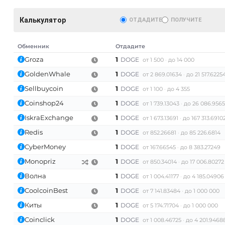
Калькулятор
ОТДАДИТЕ
ПОЛУЧИТЕ
Обменник
Отдадите
Groza
1
DOGE
от 1 500
до 14 000
GoldenWhale
1
DOGE
от 2 869.01634
до 21 517.6225
Sellbuycoin
1
DOGE
от 1 100
до 4 355
Coinshop24
1
DOGE
от 1 739.13043
до 26 086.956
IskraExchange
1
DOGE
от 1 673.13691
до 167 313.6910
AT)
Redis
1
DOGE
от 852.26681
до 85 226.6814
CyberMoney
1
DOGE
от 167.66545
до 8 383.27249
Monopriz
1
DOGE
от 850.34014
до 17 006.80272
Волна
1
DOGE
от 1 004.41177
до 4 185.04906
CoolcoinBest
1
DOGE
от 7 141.83484
до 1 000 000
Киты
1
DOGE
от 5 174.71704
до 1 000 000
Coinclick
1
DOGE
от 1 008.46725
до 4 201.9468