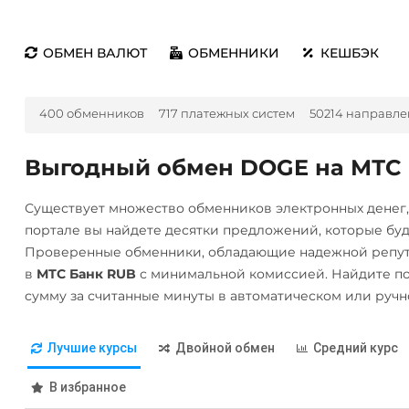
ОБМЕН ВАЛЮТ
ОБМЕННИКИ
КЕШБЭК
400 обменников
717 платежных систем
50214 направл
Выгодный обмен DOGE на МТС
Существует множество обменников электронных денег
портале вы найдете десятки предложений, которые бу
Проверенные обменники, обладающие надежной репут
в
МТС Банк RUB
с минимальной комиссией. Найдите п
сумму за считанные минуты в автоматическом или руч
Лучшие курсы
Двойной обмен
Средний курс
В избранное