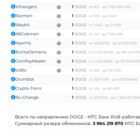
Ychangers
1
DOGE
от 872
до 1 760 000 000
Razmen
1
DOGE
от 930
до 5 320
Waybit
1
DOGE
от 2 655
до 17 699
ABCobmen
1
DOGE
от 441
до 7 910 000
Крипта
1
DOGE
от 460.63132
до 50 000 000
BuhtaObmena
1
DOGE
от 3 762.93438
до 188 146.719
CoinPayMaster
1
DOGE
от 5 222.45238
до 87 040.872
IziBtc
1
DOGE
от 300
до 100 000
Grumbot
1
DOGE
от 383.14176
до 9 578.54406
Crypto-Trans
1
DOGE
от 434
до 80 000
Ru-Change
1
DOGE
от 215.51724
до 7 490 234.78
Всего по направлению DOGE - МТС Банк RUB работа
Суммарный резерв обменников:
3 964 219 870
МТС Ба