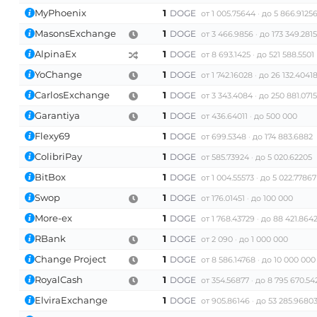
MyPhoenix
1
DOGE
от 1 005.75644
до 5 866.9125
MasonsExchange
1
DOGE
от 3 466.9856
до 173 349.2815
AlpinaEx
1
DOGE
от 8 693.1425
до 521 588.5501
YoChange
1
DOGE
от 1 742.16028
до 26 132.4041
CarlosExchange
1
DOGE
от 3 343.4084
до 250 881.0715
Garantiya
1
DOGE
от 436.64011
до 500 000
Flexy69
1
DOGE
от 699.5348
до 174 883.6882
ColibriPay
1
DOGE
от 585.73924
до 5 020.62205
BitBox
1
DOGE
от 1 004.55573
до 5 022.77867
Swop
1
DOGE
от 176.01451
до 100 000
More-ex
1
DOGE
от 1 768.43729
до 88 421.864
RBank
1
DOGE
от 2 090
до 1 000 000
Change Project
1
DOGE
от 8 586.14768
до 10 000 000
RoyalCash
1
DOGE
от 354.56877
до 8 795 670.54
ElviraExchange
1
DOGE
от 905.86146
до 53 285.9680