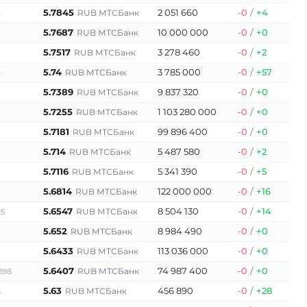
5.7845
2 051 660
-0
/
+4
RUB МТСБанк
6
5.7687
10 000 000
-0
/
+0
RUB МТСБанк
5.7517
3 278 460
-0
/
+2
RUB МТСБанк
5.74
3 785 000
-0
/
+57
RUB МТСБанк
8
5.7389
9 837 320
-0
/
+0
RUB МТСБанк
5.7255
1 103 280 000
-0
/
+0
RUB МТСБанк
5.7181
99 896 400
-0
/
+0
RUB МТСБанк
5.714
5 487 580
-0
/
+2
RUB МТСБанк
5.7116
5 341 390
-0
/
+5
RUB МТСБанк
5.6814
122 000 000
-0
/
+16
RUB МТСБанк
5.6547
8 504 130
-0
/
+14
RUB МТСБанк
25
5.652
8 984 490
-0
/
+0
RUB МТСБанк
5.6433
113 036 000
-0
/
+0
RUB МТСБанк
5.6407
74 987 400
-0
/
+0
RUB МТСБанк
298
5.63
456 890
-0
/
+28
RUB МТСБанк
3