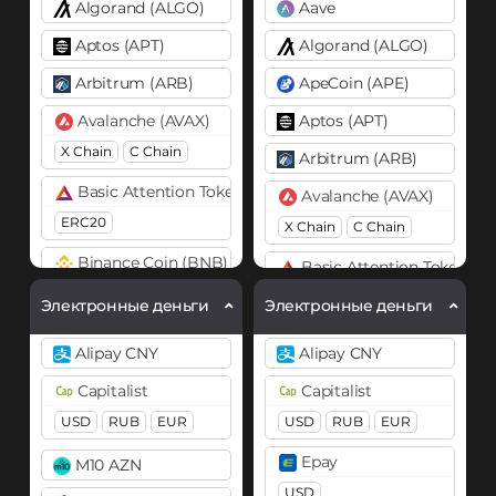
Algorand (ALGO)
Aave
Aptos (APT)
Algorand (ALGO)
Arbitrum (ARB)
ApeCoin (APE)
Avalanche (AVAX)
Aptos (APT)
X Chain
C Chain
Arbitrum (ARB)
Basic Attention Token (BAT)
Avalanche (AVAX)
ERC20
X Chain
C Chain
Binance Coin (BNB)
Basic Attention Token (B
BEP20
BEP2
ERC20
Электронные деньги
Электронные деньги
Bitcoin (BTC)
Binance Coin (BNB)
Alipay CNY
Alipay CNY
BTC
BEP20
BEP20
BEP2
Capitalist
Capitalist
Lightning
OP
ARB
Bitcoin (BTC)
AVAXC
USD
RUB
EUR
USD
RUB
EUR
BTC
BEP20
Bitcoin Cash (BCH)
Epay
M10 AZN
Lightning
OP
ARB
AVAXC
USD