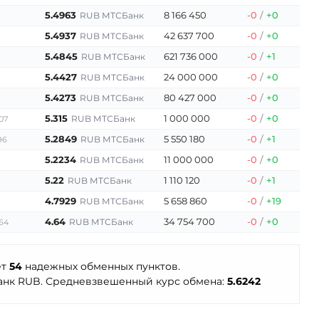
5.4963
8 166 450
-0
/
+0
RUB МТСБанк
5.4937
42 637 700
-0
/
+0
RUB МТСБанк
5.4845
621 736 000
-0
/
+1
RUB МТСБанк
5.4427
24 000 000
-0
/
+0
RUB МТСБанк
5.4273
80 427 000
-0
/
+0
RUB МТСБанк
5.315
1 000 000
-0
/
+0
RUB МТСБанк
07
5.2849
5 550 180
-0
/
+1
RUB МТСБанк
96
5.2234
11 000 000
-0
/
+0
RUB МТСБанк
5.22
1 110 120
-0
/
+1
RUB МТСБанк
4.7929
5 658 860
-0
/
+19
RUB МТСБанк
4.64
34 754 700
-0
/
+0
RUB МТСБанк
664
ет
54
надежных обменных пунктов.
нк RUB. Средневзвешенный курс обмена:
5.6242