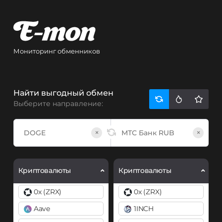
Мониторинг обменников
Найти выгодный обмен
Выберите направление:
×
×
Криптовалюты
Криптовалюты
0x (ZRX)
0x (ZRX)
Aave
1INCH