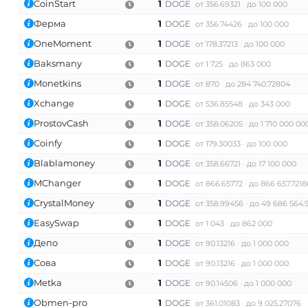
CoinStart
1
DOGE
от 356.69321
до 100 000
Ферма
1
DOGE
от 356.74426
до 100 000
OneMoment
1
DOGE
от 178.37213
до 100 000
Baksmany
1
DOGE
от 1 725
до 863 000
Monetkins
1
DOGE
от 870
до 284 740.72804
Xchange
1
DOGE
от 536.85548
до 343 000
ProstovCash
1
DOGE
от 358.06205
до 1 710 000 00
Coinfy
1
DOGE
от 179.30033
до 100 000
Blablamoney
1
DOGE
от 358.66721
до 17 100 000
MChanger
1
DOGE
от 866.65772
до 866 657.7218
CrystalMoney
1
DOGE
от 358.99456
до 49 686 564.
EasySwap
1
DOGE
от 1 043
до 862 000
Депо
1
DOGE
от 90.13216
до 1 000 000
Сова
1
DOGE
от 90.13216
до 1 000 000
Metka
1
DOGE
от 90.14506
до 1 000 000
Obmen-pro
1
DOGE
от 361.01083
до 9 025.27076