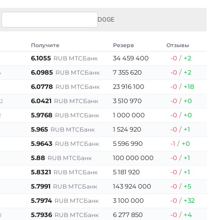
DOGE
Получите
Резерв
Отзывы
6.1055
34 459 400
-0
/
+2
RUB МТСБанк
6.0985
7 355 620
-0
/
+2
RUB МТСБанк
4
6.0778
23 916 100
-0
/
+18
RUB МТСБанк
6.0421
3 510 970
-0
/
+0
RUB МТСБанк
52
5.9768
1 000 000
-0
/
+0
RUB МТСБанк
2
5.965
1 524 920
-0
/
+1
RUB МТСБанк
5.9643
5 596 990
-1
/
+0
RUB МТСБанк
5.88
100 000 000
-0
/
+1
RUB МТСБанк
5.8321
5 181 920
-0
/
+1
RUB МТСБанк
5.7991
143 924 000
-0
/
+5
RUB МТСБанк
5.7974
3 100 000
-0
/
+32
RUB МТСБанк
5.7936
6 277 850
-0
/
+4
RUB МТСБанк
8