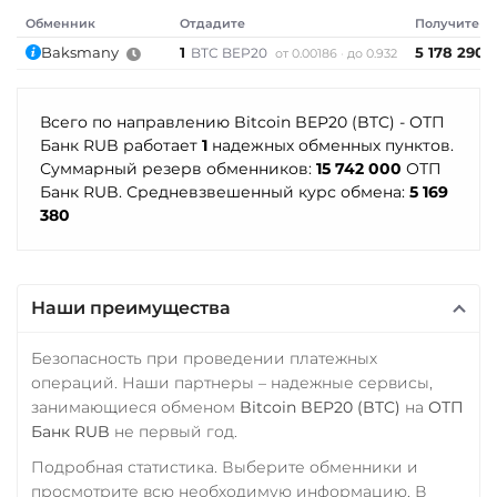
МТС Банк RUB
Terra (LUNA)
Обменник
Отдадите
Получите
Открытие RUB
Baksmany
1
5 178 290
BTC BEP20
Tether (USDT)
от 0.00186
до 0.932
ОТП Банк
Omni
ERC20
TRC20
×
RUB
UAH
BEP20
SOL
POL
Всего по направлению Bitcoin BEP20 (BTC) - ОТП
CRONOS
ARB
AVAXC
Банк RUB работает
1
надежных обменных пунктов.
Ощадбанк UAH
OP
TON
NEAR
APT
Суммарный резерв обменников:
15 742 000
ОТП
Почта Банк RUB
Банк RUB. Средневзвешенный курс обмена:
5 169
Tether Gold (XAUt)
380
Приват24
Tezos (XTZ)
USD
UAH
Tron (TRX)
Промсвязьбанк RUB
Наши преимущества
TrueUSD (TUSD)
ПУМБ UAH
ERC20
TRC20
Безопасность при проведении платежных
Райффайзен
операций. Наши партнеры – надежные сервисы,
TRUMP
занимающиеся обменом
Bitcoin BEP20 (BTC)
на
ОТП
RUB
UAH
Банк RUB
не первый год.
Trust Wallet Token (TWT)
РНКБ RUB
BEP20
Подробная статистика. Выберите обменники и
Росбанк RUB
просмотрите всю необходимую информацию. В