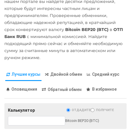
нашем портале вы найдете десятки предложений,
CRO
RONIN
Pol (ex-MATIC)
ВТБ Банк RUB
которые будут интересны частным лицам и
Zcash (ZEC)
POL
предпринимателям. Проверенные обменники,
Газпромбанк RUB
обладающие надежной репутацией, в кратчайший
Qtum
Евразийский Банк KZT
срок конвертируют валюту
Bitcoin BEP20 (BTC)
в
ОТП
Ravencoin (RVN)
Банк RUB
с минимальной комиссией. Найдите
ЕРИП Расчет BYN
подходящий прямо сейчас и обменяйте необходимую
Ripple (XRP)
Карта Unionpay CNY
сумму за считанные минуты в автоматическом или
Shib
Карта UZCARD UZS
ручном режиме.
ERC20
BEP20
Карта МИР RUB
Лучшие курсы
Двойной обмен
Средний курс
Solana (SOL)
Любой банк
USD
RUB
EUR
UAH
StableUSD (USDS)
Оповещения
В избранное
Обратный обмен
KZT
CNY
THB
BYN
Starknet (STRK)
CAD
HKD
PLN
INR
Stellar (XLM)
VND
AED
GEL
IDR
Калькулятор
ОТДАДИТЕ
ПОЛУЧИТЕ
NZD
KRW
PKR
Sui
RON
Bitcoin BEP20 (BTC)
Sushi