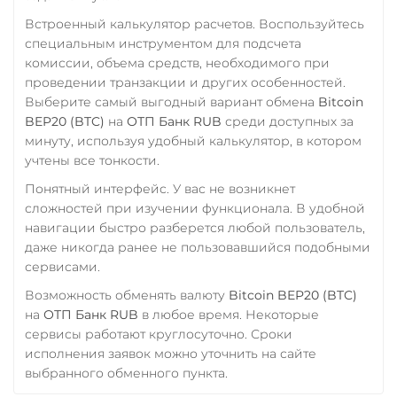
ERC20
AVAXC
BASE
Встроенный калькулятор расчетов. Воспользуйтесь
Элкарт KGS
CRO
RONIN
специальным инструментом для подсчета
комиссии, объема средств, необходимого при
Yearn.finance (YFI)
проведении транзакции и других особенностей.
Zcash (ZEC)
Выберите самый выгодный вариант обмена
Bitcoin
BEP20 (BTC)
на
ОТП Банк RUB
среди доступных за
минуту, используя удобный калькулятор, в котором
учтены все тонкости.
Понятный интерфейс. У вас не возникнет
сложностей при изучении функционала. В удобной
навигации быстро разберется любой пользователь,
даже никогда ранее не пользовавшийся подобными
сервисами.
Возможность обменять валюту
Bitcoin BEP20 (BTC)
на
ОТП Банк RUB
в любое время. Некоторые
сервисы работают круглосуточно. Сроки
исполнения заявок можно уточнить на сайте
выбранного обменного пункта.