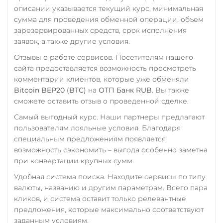
Uniswap (UNI)
описании указывается текущий курс, минимальная
Россельхоз банк RUB
ERC20
сумма для проведения обменной операции, объем
Русский Стандарт RUB
зарезервированных средств, срок исполнения
USD Coin (USDC)
заявок, а также другие условия.
Сбербанк
ERC20
BEP20
AVAX
Отзывы о работе сервисов. Посетителям нашего
RUB
KZT
QR RUB
SOL
Polygon
сайта предоставляется возможность просмотреть
CRONOS
ARB
OP
комментарии клиентов, которые уже обменяли
СБП RUB
BASE
RONIN
NEAR
Bitcoin BEP20 (BTC)
на
ОТП Банк RUB
. Вы также
Счет ИП/ООО
SUI
SONIC
сможете оставить отзыв о проведенной сделке.
UAH
RUB
USD
EUR
Utopia USD (UUSD)
Самый выгодный курс. Наши партнеры предлагают
CNY
пользователям лояльные условия. Благодаря
VeChain (VET)
специальным предложениям появляется
Тинькофф
возможность сэкономить – выгода особенно заметна
Verge (XVG)
RUB
CASH-IN RUB
при конвертации крупных сумм.
QR RUB
WAVES
Удобная система поиска. Находите сервисы по типу
Wrapped Bitcoin (WBTC)
УкрСиббанк UAH
валюты, названию и другим параметрам. Всего пара
кликов, и система оставит только релевантные
ERC20
AVAXC
Фридом Банк KZT
предложения, которые максимально соответствуют
Wrapped Ethereum (WET
Центр Кредит KZT
заданным условиям.