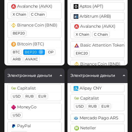
Avalanche (AVAX)
Aptos (APT)
X Chain
C Chain
Arbitrum (ARB)
Binance Coin (BNB)
Avalanche (AVAX)
BEP20
X Chain
C Chain
Bitcoin (BTC)
Basic Attention Token (B
×
BTC
BEP20
OP
ERC20
ARB
AVAXC
Binance Coin (BNB)
Bitcoin Cash (BCH)
BEP20
BEP2
Электронные деньги
Электронные деньги
Cardano (ADA)
Bitcoin (BTC)
Capitalist
Alipay CNY
Cosmos (ATOM)
BTC
Lightning
OP
USD
RUB
EUR
Capitalist
ARB
AVAXC
DASH
USD
RUB
EUR
MoneyGo
Bitcoin Cash (BCH)
Dogecoin (DOGE)
USD
Mercado Pago ARS
DOGE
Bitcoin SV (BSV)
PayPal
Neteller
Polkadot (DOT)
BitTorrent (BTT)