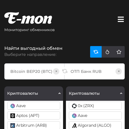
Мониторинг обменников
Найти выгодный обмен
Выберите направление:
×
×
Криптовалюты
Криптовалюты
Aave
0x (ZRX)
Aptos (APT)
Aave
Arbitrum (ARB)
Algorand (ALGO)