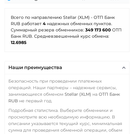
Synthetix (SNX)
Промсвязьбанк RUB
Terra (LUNA)
ПУМБ UAH
Всего по направлению Stellar (XLM) - ОТП Банк
Terra Classic (LUNC)
RUB работает
4
надежных обменных пунктов.
Райффайзен
Суммарный резерв обменников:
349 173 600
ОТП
Tether (USDT)
RUB
UAH
Банк RUB. Средневзвешенный курс обмена:
Omni
ERC20
TRC20
12.6985
РНКБ RUB
BEP20
SOL
POL
CRONOS
ARB
AVAXC
Росбанк RUB
OP
TON
NEAR
Россельхоз банк RUB
Наши преимущества
Tether Gold (XAUt)
Русский Стандарт RUB
Безопасность при проведении платежных
Tezos (XTZ)
Сбербанк
операций. Наши партнеры – надежные сервисы,
занимающиеся обменом
Stellar (XLM)
на
ОТП Банк
The Sandbox (SAND)
RUB
KZT
QR RUB
RUB
не первый год.
THETA
СБП RUB
Подробная статистика. Выберите обменники и
Tornado Cash (TORN)
просмотрите всю необходимую информацию. В
Совкомбанк RUB
описании указывается текущий курс, минимальная
Tron (TRX)
Счет ИП/ООО
сумма для проведения обменной операции, объем