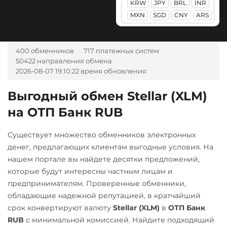
KRW
JPY
BRL
INR
CRO
RONIN
Litecoin (LTC)
Альфа-Банк
MXN
SGD
CNY
ARS
Zcash (ZEC)
RUB
CASH-IN RUB
Maker (MKR)
Monero (XMR)
Беларусбанк BYN
400 обменников
717 платежных систем
50422 направления обмена
NEAR Protocol
ВТБ Банк RUB
2026-08-07 19:10:22 время обновления
NEO
Газпромбанк RUB
Выгодный обмен Stellar (XLM)
Notcoin (NOT)
Евразийский Банк KZT
на ОТП Банк RUB
ONDO
ЕРИП Расчет BYN
Ontology (ONT)
Карта Unionpay CNY
Существует множество обменников электронных
денег, предлагающих клиентам выгодные условия. На
Optimism (OP)
Карта UZCARD UZS
нашем портале вы найдете десятки предложений,
PancakeSwap (CAKE)
Карта МИР RUB
которые будут интересны частным лицам и
предпринимателям. Проверенные обменники,
Pax Dollar (USDP)
Любой банк
обладающие надежной репутацией, в кратчайший
ERC20
USD
RUB
EUR
UAH
срок конвертируют валюту
Stellar (XLM)
в
ОТП Банк
KZT
GBP
CNY
THB
Pepe
RUB
с минимальной комиссией. Найдите подходящий
JPY
TRY
BYN
CAD