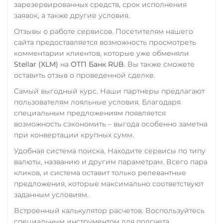
TrueUSD (TUSD)
UAH
RUB
USD
EUR
зарезервированных средств, срок исполнения
заявок, а также другие условия.
CNY
ERC20
TRC20
BEP
Отзывы о работе сервисов. Посетителям нашего
Тинькофф
TRUMP
сайта предоставляется возможность просмотреть
RUB
CASH-IN RUB
комментарии клиентов, которые уже обменяли
Trust Wallet Token (TWT)
QR RUB
Stellar (XLM)
на
ОТП Банк RUB
. Вы также сможете
BEP20
оставить отзыв о проведенной сделке.
УкрСиббанк UAH
Uniswap (UNI)
Самый выгодный курс. Наши партнеры предлагают
Фридом Банк KZT
ERC20
пользователям лояльные условия. Благодаря
Центр Кредит KZT
специальным предложениям появляется
USD Coin (USDC)
возможность сэкономить – выгода особенно заметна
Элкарт KGS
ERC20
BEP20
AVAX
при конвертации крупных сумм.
SOL
Polygon
Удобная система поиска. Находите сервисы по типу
CRONOS
ARB
OP
валюты, названию и другим параметрам. Всего пара
BASE
RONIN
NEAR
кликов, и система оставит только релевантные
XLM
предложения, которые максимально соответствуют
заданным условиям.
Utopia USD (UUSD)
Встроенный калькулятор расчетов. Воспользуйтесь
VeChain (VET)
специальным инструментом для подсчета