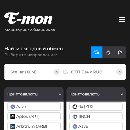
Мониторинг обменников
Найти выгодный обмен
Выберите направление:
×
×
Криптовалюты
Криптовалюты
Aave
0x (ZRX)
Aptos (APT)
1INCH
Arbitrum (ARB)
Aave