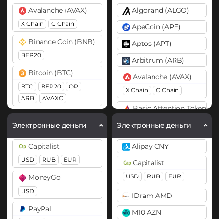
Avalanche (AVAX)
Algorand (ALGO)
X Chain
C Chain
ApeCoin (APE)
Binance Coin (BNB)
Aptos (APT)
BEP20
Arbitrum (ARB)
Bitcoin (BTC)
Avalanche (AVAX)
BTC
BEP20
OP
X Chain
C Chain
ARB
AVAXC
Basic Attention Token (B
Bitcoin Cash (BCH)
ERC20
Электронные деньги
Электронные деньги
Cardano (ADA)
Binance Coin (BNB)
Capitalist
Alipay CNY
Cosmos (ATOM)
BEP20
BEP2
USD
RUB
EUR
Capitalist
DASH
Bitcoin (BTC)
USD
RUB
EUR
MoneyGo
Dogecoin (DOGE)
BTC
BEP20
Lightning
USD
IDram AMD
OP
ARB
AVAXC
DOGE
PayPal
M10 AZN
Polkadot (DOT)
Bitcoin Cash (BCH)