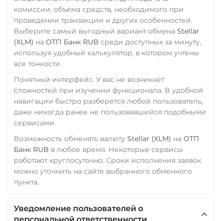
Verge (XVG)
комиссии, объема средств, необходимого при
проведении транзакции и других особенностей.
WAVES
Выберите самый выгодный вариант обмена
Stellar
(XLM)
на
ОТП Банк RUB
среди доступных за минуту,
Wrapped Bitcoin (WBTC)
используя удобный калькулятор, в котором учтены
ERC20
AVAXC
все тонкости.
Wrapped Ethereum (WET
Понятный интерфейс. У вас не возникнет
ERC20
AVAXC
BASE
сложностей при изучении функционала. В удобной
CRO
RONIN
навигации быстро разберется любой пользователь,
даже никогда ранее не пользовавшийся подобными
Yearn.finance (YFI)
сервисами.
Zcash (ZEC)
Возможность обменять валюту
Stellar (XLM)
на
ОТП
Банк RUB
в любое время. Некоторые сервисы
работают круглосуточно. Сроки исполнения заявок
можно уточнить на сайте выбранного обменного
пункта.
Уведомление пользователей о
персональной ответственности