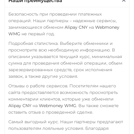
Наши преимущества
Промсвязьбанк RUB
ПУМБ UAH
Безопасность при проведении платежных
операций. Наши партнеры – надежные сервисы,
Райффайзен
занимающиеся обменом
Alipay CNY
на
Webmoney
RUB
UAH
WMG
не первый год.
РНКБ RUB
Подробная статистика. Выберите обменники и
просмотрите всю необходимую информацию. В
Росбанк RUB
описании указывается текущий курс, минимальная
Россельхоз банк RUB
сумма для проведения обменной операции, объем
зарезервированных средств, срок исполнения
Русский Стандарт RUB
заявок, а также другие условия.
Сбербанк
Отзывы о работе сервисов. Посетителям нашего
RUB
KZT
QR RUB
сайта предоставляется возможность просмотреть
комментарии клиентов, которые уже обменяли
СБП RUB
Alipay CNY
на
Webmoney WMG
. Вы также сможете
оставить отзыв о проведенной сделке.
Счет ИП/ООО
Самый выгодный курс. Наши партнеры предлагают
RUB
USD
EUR
пользователям лояльные условия. Благодаря
Тинькофф