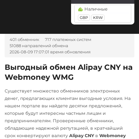
Tether Gold (XAUt)
BGN
CZK
GEL
HUF
Наличные
Tezos (XTZ)
NOK
TJS
INR
AED
GBP
KRW
UZS
RON
Tron (TRX)
TrueUSD (TUSD)
А-Банк UAH
401 обменник
717 платежных систем
ERC20
Авангард RUB
51088 направлений обмена
2026-08-09 17:07:01 время обновления
Uniswap (UNI)
Альфа-Банк
ERC20
RUB
Выгодный обмен Alipay CNY на
USD Coin (USDC)
Webmoney WMG
Беларусбанк BYN
ERC20
BEP20
SOL
ВТБ Банк RUB
Polygon
ARB
OP
Существует множество обменников электронных
Газпромбанк RUB
BASE
денег, предлагающих клиентам выгодные условия. На
нашем портале вы найдете десятки предложений,
Евразийский Банк KZT
Utopia USD (UUSD)
которые будут интересны частным лицам и
ЕРИП Расчет BYN
VeChain (VET)
предпринимателям. Проверенные обменники,
обладающие надежной репутацией, в кратчайший
Карта Unionpay CNY
Zcash (ZEC)
срок конвертируют валюту
Alipay CNY
в
Webmoney