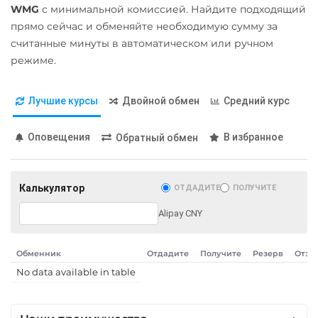
Карта UZCARD UZS
WMG
с минимальной комиссией. Найдите подходящий
Карта МИР RUB
прямо сейчас и обменяйте необходимую сумму за
считанные минуты в автоматическом или ручном
Любой банк
режиме.
USD
RUB
EUR
GBP
THB
TRY
BYN
PLN
Лучшие курсы
Двойной обмен
Средний курс
GEL
МТС Банк RUB
Оповещения
В избранное
Обратный обмен
Открытие RUB
ОТП Банк
Калькулятор
ОТДАДИТЕ
ПОЛУЧИТЕ
UAH
Alipay CNY
Ощадбанк UAH
Почта Банк RUB
Обменник
Отдадите
Получите
Резерв
Отзы
No data available in table
Приват24
UAH