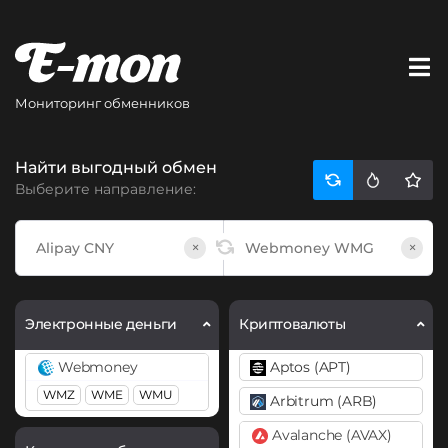
Мониторинг обменников
Найти выгодный обмен
Выберите направление:
×
×
Электронные деньги
Криптовалюты
Webmoney
Aptos (APT)
WMZ
WME
WMU
Arbitrum (ARB)
Avalanche (AVAX)