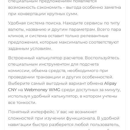
специальным предложениям появляется
RUB
QR RUB
возможность сэкономить – выгода особенно заметна
при конвертации крупных сумм.
УкрСиббанк UAH
Удобная система поиска. Находите сервисы по типу
Фридом Банк KZT
валюты, названию и другим параметрам. Всего пара
кликов, и система оставит только релевантные
Центр Кредит KZT
предложения, которые максимально соответствуют
Элкарт KGS
заданным условиям.
Встроенный калькулятор расчетов. Воспользуйтесь
специальным инструментом для подсчета
комиссии, объема средств, необходимого при
проведении транзакции и других особенностей.
Выберите самый выгодный вариант обмена
Alipay
CNY
на
Webmoney WMG
среди доступных за минуту,
используя удобный калькулятор, в котором учтены
все тонкости.
Понятный интерфейс. У вас не возникнет
сложностей при изучении функционала. В удобной
навигации быстро разберется любой пользователь,