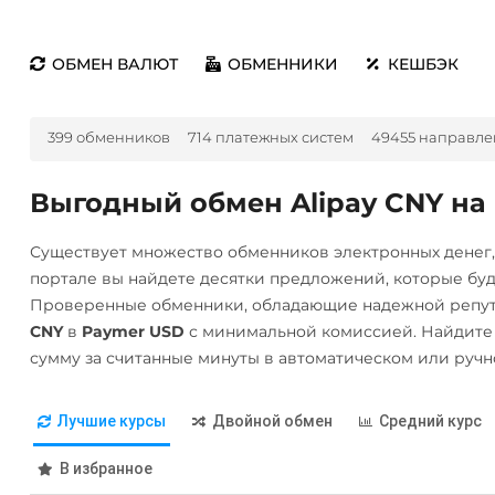
ОБМЕН ВАЛЮТ
ОБМЕННИКИ
КЕШБЭК
399 обменников
714 платежных систем
49455 направле
Выгодный обмен Alipay CNY на
Существует множество обменников электронных денег
портале вы найдете десятки предложений, которые бу
Проверенные обменники, обладающие надежной репут
CNY
в
Paymer USD
с минимальной комиссией. Найдите
сумму за считанные минуты в автоматическом или руч
Лучшие курсы
Двойной обмен
Средний курс
В избранное