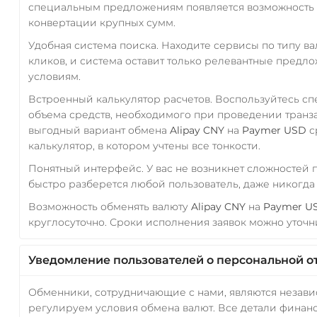
специальным предложениям появляется возможность с
конвертации крупных сумм.
Удобная система поиска. Находите сервисы по типу в
кликов, и система оставит только релевантные предл
условиям.
Встроенный калькулятор расчетов. Воспользуйтесь с
объема средств, необходимого при проведении транз
выгодный вариант обмена
Alipay CNY
на
Paymer USD
с
калькулятор, в котором учтены все тонкости.
Понятный интерфейс. У вас не возникнет сложностей
быстро разберется любой пользователь, даже никогд
Возможность обменять валюту
Alipay CNY
на
Paymer U
круглосуточно. Сроки исполнения заявок можно уточни
Уведомление пользователей о персональной о
Обменники, сотрудничающие с нами, являются незав
регулируем условия обмена валют. Все детали финанс