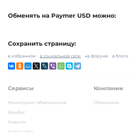
Обменять на Paymer USD можно:
Сохранить страницу:
в избранном
в социальной сети
на форуме
в блоге
Сервисы
Компании
Мониторинг обменнииков
Обменники
Кешбэк
Новости
Карта сайта