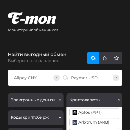
Мониторинг обменников
Найти выгодный обмен
Выберите направление:
×
×
Электронные деньги
Криптовалюты
Aptos (APT)
Коды криптобирж
Arbitrum (ARB)