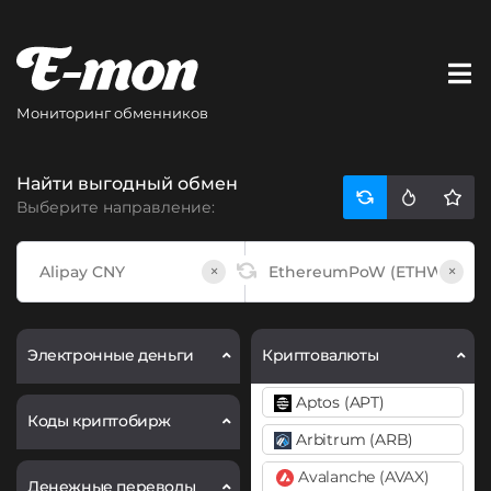
Мониторинг обменников
Найти выгодный обмен
Выберите направление:
×
×
Электронные деньги
Криптовалюты
Aptos (APT)
Коды криптобирж
Arbitrum (ARB)
Avalanche (AVAX)
Денежные переводы