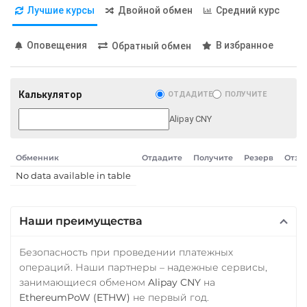
Карта UZCARD UZS
Лучшие курсы
Двойной обмен
Средний курс
Карта МИР RUB
Оповещения
В избранное
Обратный обмен
Любой банк
USD
RUB
EUR
GBP
THB
TRY
BYN
PLN
Калькулятор
ОТДАДИТЕ
ПОЛУЧИТЕ
GEL
Alipay CNY
МТС Банк RUB
Открытие RUB
Обменник
Отдадите
Получите
Резерв
Отзы
ОТП Банк
No data available in table
UAH
Ощадбанк UAH
Наши преимущества
Почта Банк RUB
Безопасность при проведении платежных
Приват24
операций. Наши партнеры – надежные сервисы,
занимающиеся обменом
Alipay CNY
на
UAH
EthereumPoW (ETHW)
не первый год.