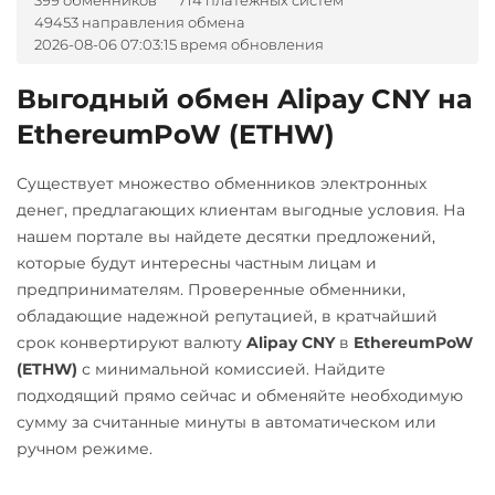
399 обменников
714 платежных систем
Tether Gold (XAUt)
49453 направления обмена
BGN
CZK
GEL
HUF
Tezos (XTZ)
2026-08-06 07:03:15 время обновления
NOK
TJS
INR
AED
UZS
RON
Tron (TRX)
Выгодный обмен Alipay CNY на
TrueUSD (TUSD)
А-Банк UAH
EthereumPoW (ETHW)
ERC20
TRC20
Авангард RUB
Существует множество обменников электронных
Uniswap (UNI)
Альфа-Банк
денег, предлагающих клиентам выгодные условия. На
ERC20
RUB
нашем портале вы найдете десятки предложений,
USD Coin (USDC)
которые будут интересны частным лицам и
Беларусбанк BYN
предпринимателям. Проверенные обменники,
ERC20
BEP20
SOL
ВТБ Банк RUB
обладающие надежной репутацией, в кратчайший
Polygon
ARB
OP
срок конвертируют валюту
Alipay CNY
в
EthereumPoW
Газпромбанк RUB
BASE
(ETHW)
с минимальной комиссией. Найдите
Евразийский Банк KZT
Utopia USD (UUSD)
подходящий прямо сейчас и обменяйте необходимую
ЕРИП Расчет BYN
сумму за считанные минуты в автоматическом или
VeChain (VET)
ручном режиме.
Карта Unionpay CNY
Zcash (ZEC)