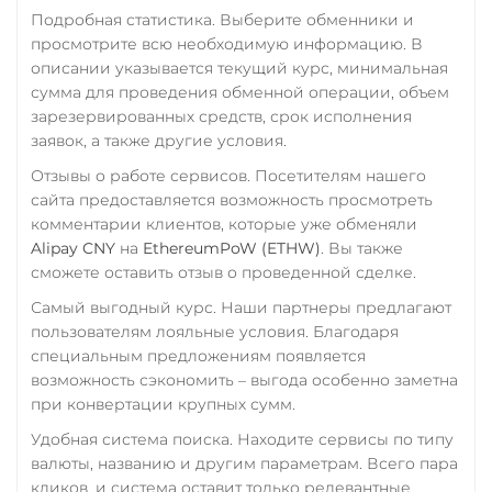
Промсвязьбанк RUB
Подробная статистика. Выберите обменники и
просмотрите всю необходимую информацию. В
ПУМБ UAH
описании указывается текущий курс, минимальная
Райффайзен
сумма для проведения обменной операции, объем
RUB
UAH
зарезервированных средств, срок исполнения
заявок, а также другие условия.
РНКБ RUB
Отзывы о работе сервисов. Посетителям нашего
Росбанк RUB
сайта предоставляется возможность просмотреть
комментарии клиентов, которые уже обменяли
Россельхоз банк RUB
Alipay CNY
на
EthereumPoW (ETHW)
. Вы также
Русский Стандарт RUB
сможете оставить отзыв о проведенной сделке.
Сбербанк
Самый выгодный курс. Наши партнеры предлагают
пользователям лояльные условия. Благодаря
RUB
KZT
QR RUB
специальным предложениям появляется
СБП RUB
возможность сэкономить – выгода особенно заметна
при конвертации крупных сумм.
Тинькофф
Удобная система поиска. Находите сервисы по типу
RUB
QR RUB
валюты, названию и другим параметрам. Всего пара
кликов, и система оставит только релевантные
УкрСиббанк UAH