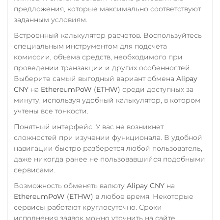
предложения, которые максимально соответствуют
Фридом Банк KZT
заданным условиям.
Центр Кредит KZT
Встроенный калькулятор расчетов. Воспользуйтесь
специальным инструментом для подсчета
Элкарт KGS
комиссии, объема средств, необходимого при
проведении транзакции и других особенностей.
Выберите самый выгодный вариант обмена
Alipay
CNY
на
EthereumPoW (ETHW)
среди доступных за
минуту, используя удобный калькулятор, в котором
учтены все тонкости.
Понятный интерфейс. У вас не возникнет
сложностей при изучении функционала. В удобной
навигации быстро разберется любой пользователь,
даже никогда ранее не пользовавшийся подобными
сервисами.
Возможность обменять валюту
Alipay CNY
на
EthereumPoW (ETHW)
в любое время. Некоторые
сервисы работают круглосуточно. Сроки
исполнения заявок можно уточнить на сайте