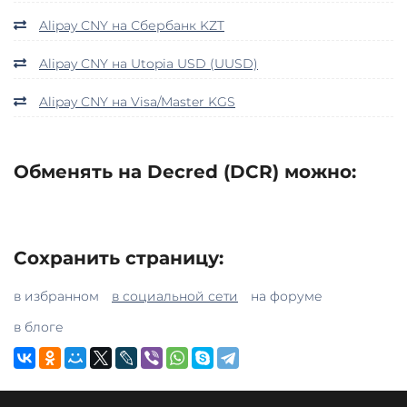
Alipay CNY на Сбербанк KZT
Alipay CNY на Utopia USD (UUSD)
Alipay CNY на Visa/Master KGS
Обменять на Decred (DCR) можно:
Сохранить страницу:
в избранном
в социальной сети
на форуме
в блоге