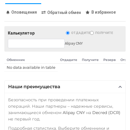
Карта UZCARD UZS
Карта МИР RUB
Оповещения
В избранное
Обратный обмен
Любой банк
USD
RUB
EUR
GBP
Калькулятор
ОТДАДИТЕ
ПОЛУЧИТЕ
THB
TRY
BYN
PLN
GEL
Alipay CNY
МТС Банк RUB
Обменник
Отдадите
Получите
Резерв
Отзы
Открытие RUB
No data available in table
ОТП Банк
UAH
Наши преимущества
Ощадбанк UAH
Безопасность при проведении платежных
Почта Банк RUB
операций. Наши партнеры – надежные сервисы,
Приват24
занимающиеся обменом
Alipay CNY
на
Decred (DCR)
не первый год.
UAH
Подробная статистика. Выберите обменники и