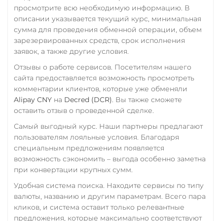
Промсвязьбанк RUB
просмотрите всю необходимую информацию. В
описании указывается текущий курс, минимальная
ПУМБ UAH
сумма для проведения обменной операции, объем
Райффайзен
зарезервированных средств, срок исполнения
RUB
UAH
заявок, а также другие условия.
Отзывы о работе сервисов. Посетителям нашего
РНКБ RUB
сайта предоставляется возможность просмотреть
Росбанк RUB
комментарии клиентов, которые уже обменяли
Alipay CNY
на
Decred (DCR)
. Вы также сможете
Россельхоз банк RUB
оставить отзыв о проведенной сделке.
Русский Стандарт RUB
Самый выгодный курс. Наши партнеры предлагают
Сбербанк
пользователям лояльные условия. Благодаря
специальным предложениям появляется
RUB
KZT
QR RUB
возможность сэкономить – выгода особенно заметна
при конвертации крупных сумм.
СБП RUB
Удобная система поиска. Находите сервисы по типу
Тинькофф
валюты, названию и другим параметрам. Всего пара
RUB
QR RUB
кликов, и система оставит только релевантные
предложения, которые максимально соответствуют
УкрСиббанк UAH