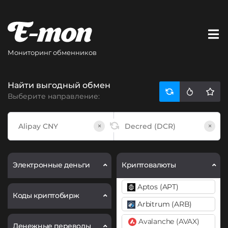
Мониторинг обменников
Найти выгодный обмен
Выберите направление:
×
×
Электронные деньги
Криптовалюты
Aptos (APT)
Коды криптобирж
Arbitrum (ARB)
Avalanche (AVAX)
Денежные переводы