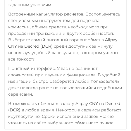
заданным условиям.
Фридом Банк KZT
Встроенный калькулятор расчетов. Воспользуйтесь
Центр Кредит KZT
специальным инструментом для подсчета
комиссии, объема средств, необходимого при
Элкарт KGS
проведении транзакции и других особенностей.
Выберите самый выгодный вариант обмена
Alipay
CNY
на
Decred (DCR)
среди доступных за минуту,
используя удобный калькулятор, в котором учтены
все тонкости.
Понятный интерфейс. У вас не возникнет
сложностей при изучении функционала. В удобной
навигации быстро разберется любой пользователь,
даже никогда ранее не пользовавшийся подобными
сервисами.
Возможность обменять валюту
Alipay CNY
на
Decred
(DCR)
в любое время. Некоторые сервисы работают
круглосуточно. Сроки исполнения заявок можно
уточнить на сайте выбранного обменного пункта.