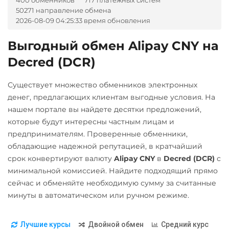
400 обменников
717 платежных систем
Tether Gold (XAUt)
50271 направление обмена
BGN
CZK
GEL
HUF
Tezos (XTZ)
2026-08-09 04:25:33 время обновления
NOK
TJS
INR
AED
UZS
RON
Tron (TRX)
Выгодный обмен Alipay CNY на
TrueUSD (TUSD)
А-Банк UAH
Decred (DCR)
ERC20
TRC20
Авангард RUB
Существует множество обменников электронных
Uniswap (UNI)
Альфа-Банк
денег, предлагающих клиентам выгодные условия. На
ERC20
RUB
нашем портале вы найдете десятки предложений,
USD Coin (USDC)
которые будут интересны частным лицам и
Беларусбанк BYN
предпринимателям. Проверенные обменники,
ERC20
BEP20
SOL
ВТБ Банк RUB
обладающие надежной репутацией, в кратчайший
Polygon
ARB
OP
срок конвертируют валюту
Alipay CNY
в
Decred (DCR)
с
Газпромбанк RUB
BASE
минимальной комиссией. Найдите подходящий прямо
Евразийский Банк KZT
Utopia USD (UUSD)
сейчас и обменяйте необходимую сумму за считанные
ЕРИП Расчет BYN
минуты в автоматическом или ручном режиме.
VeChain (VET)
Карта Unionpay CNY
Zcash (ZEC)
Лучшие курсы
Двойной обмен
Средний курс