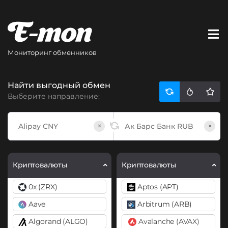
Мониторинг обменников
Найти выгодный обмен
Выберите направление:
×
×
Криптовалюты
Криптовалюты
0x (ZRX)
Aptos (APT)
Aave
Arbitrum (ARB)
Algorand (ALGO)
Avalanche (AVAX)