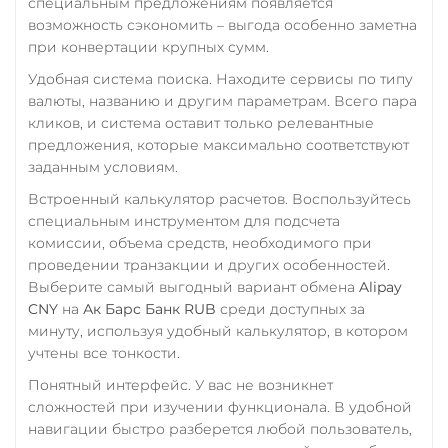
специальным предложениям появляется
CRO
RONIN
RUB
QR RUB
возможность сэкономить – выгода особенно заметна
при конвертации крупных сумм.
Zcash (ZEC)
УкрСиббанк UAH
Удобная система поиска. Находите сервисы по типу
Фридом Банк KZT
валюты, названию и другим параметрам. Всего пара
кликов, и система оставит только релевантные
Центр Кредит KZT
предложения, которые максимально соответствуют
Элкарт KGS
заданным условиям.
Встроенный калькулятор расчетов. Воспользуйтесь
специальным инструментом для подсчета
комиссии, объема средств, необходимого при
проведении транзакции и других особенностей.
Выберите самый выгодный вариант обмена
Alipay
CNY
на
Ак Барс Банк RUB
среди доступных за
минуту, используя удобный калькулятор, в котором
учтены все тонкости.
Понятный интерфейс. У вас не возникнет
сложностей при изучении функционала. В удобной
навигации быстро разберется любой пользователь,