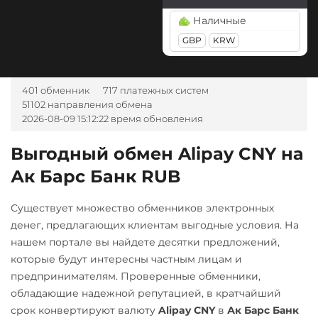
Tether Gold (XAUt)
BGN
CZK
GEL
HUF
ONDO
Наличные
Tezos (XTZ)
NOK
TJS
INR
AED
GBP
KRW
Optimism (OP)
UZS
RON
Tron (TRX)
PancakeSwap (CAKE)
TrueUSD (TUSD)
А-Банк UAH
401 обменник
717 платежных систем
Pepe
ERC20
Авангард RUB
51102 направления обмена
Pol (ex-MATIC)
2026-08-09 15:12:22 время обновления
Uniswap (UNI)
Альфа-Банк
POL
ERC20
RUB
Выгодный обмен Alipay CNY на
Ravencoin (RVN)
USD Coin (USDC)
Ак Барс Банк RUB
Беларусбанк BYN
Ripple (XRP)
ERC20
BEP20
SOL
ВТБ Банк RUB
Polygon
ARB
OP
Существует множество обменников электронных
Shib
Газпромбанк RUB
BASE
денег, предлагающих клиентам выгодные условия. На
ERC20
BEP20
нашем портале вы найдете десятки предложений,
Евразийский Банк KZT
Utopia USD (UUSD)
Solana (SOL)
которые будут интересны частным лицам и
ЕРИП Расчет BYN
VeChain (VET)
предпринимателям. Проверенные обменники,
StableUSD (USDS)
обладающие надежной репутацией, в кратчайший
Карта Unionpay CNY
Zcash (ZEC)
Starknet (STRK)
срок конвертируют валюту
Alipay CNY
в
Ак Барс Банк