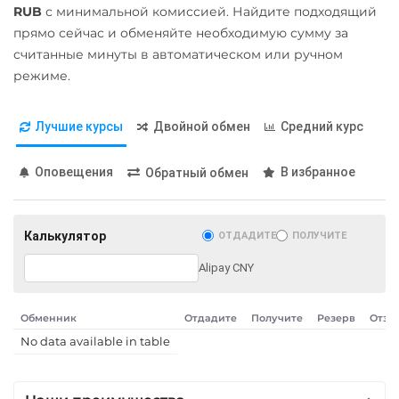
Карта UZCARD UZS
RUB
с минимальной комиссией. Найдите подходящий
Stellar (XLM)
Карта МИР RUB
прямо сейчас и обменяйте необходимую сумму за
Sui
считанные минуты в автоматическом или ручном
Любой банк
режиме.
Terra Classic (LUNC)
USD
RUB
EUR
GBP
Tether (USDT)
THB
TRY
BYN
PLN
Лучшие курсы
Двойной обмен
Средний курс
GEL
ERC20
TRC20
BEP20
SOL
POL
CRONOS
МТС Банк RUB
Оповещения
В избранное
Обратный обмен
ARB
AVAXC
OP
Открытие RUB
TON
NEAR
ОТП Банк
Tether Gold (XAUt)
Калькулятор
ОТДАДИТЕ
ПОЛУЧИТЕ
UAH
Tezos (XTZ)
Alipay CNY
Ощадбанк UAH
THETA
Почта Банк RUB
Обменник
Отдадите
Получите
Резерв
Отзы
Tornado Cash (TORN)
No data available in table
Приват24
Tron (TRX)
UAH
TrueUSD (TUSD)