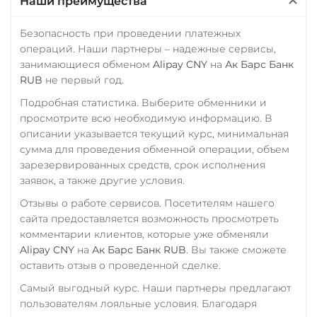
Наши преимущества
Промсвязьбанк RUB
ERC20
TRC20
BEP
ПУМБ UAH
Безопасность при проведении платежных
TRUMP
операций. Наши партнеры – надежные сервисы,
Райффайзен
Uniswap (UNI)
занимающиеся обменом
Alipay CNY
на
Ак Барс Банк
RUB
UAH
ERC20
RUB
не первый год.
РНКБ RUB
Подробная статистика. Выберите обменники и
USD Coin (USDC)
просмотрите всю необходимую информацию. В
Росбанк RUB
ERC20
BEP20
AVAX
описании указывается текущий курс, минимальная
SOL
Polygon
Россельхоз банк RUB
сумма для проведения обменной операции, объем
CRONOS
ARB
OP
зарезервированных средств, срок исполнения
Русский Стандарт RUB
BASE
RONIN
заявок, а также другие условия.
Сбербанк
Utopia USD (UUSD)
Отзывы о работе сервисов. Посетителям нашего
RUB
KZT
QR RUB
сайта предоставляется возможность просмотреть
WAVES
комментарии клиентов, которые уже обменяли
СБП RUB
Alipay CNY
на
Ак Барс Банк RUB
. Вы также сможете
Wrapped Bitcoin (WBTC)
оставить отзыв о проведенной сделке.
Счет ИП/ООО
ERC20
AVAXC
Самый выгодный курс. Наши партнеры предлагают
RUB
USD
EUR
Wrapped Ethereum (WETH)
пользователям лояльные условия. Благодаря
Тинькофф
ERC20
AVAXC
BASE