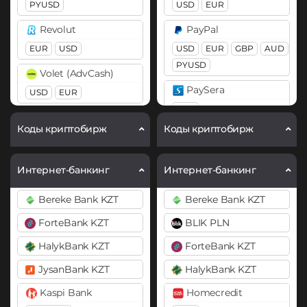
PYUSD
USD
EUR
Cardano (ADA)
Ethereum (ETH)
Revolut
PayPal
Chainlink (LINK)
BEP20
ERC20
OP
EUR
USD
USD
EUR
GBP
AUD
ARB
BASE
BEP20
ERC20
PYUSD
Volet (AdvCash)
Ethereum Classic (ETC)
Compound (COMP)
PaySera
USD
EUR
Gram (Toncoin)
EUR
Cosmos (ATOM)
Коды криптобирж
Коды криптобирж
Jupiter (JUP)
DAI
Pix BRL
ERC20
Litecoin (LTC)
Revolut
Интернет-банкинг
Интернет-банкинг
Monero (XMR)
EUR
USD
GBP
DASH
Bereke Bank KZT
Bereke Bank KZT
NEAR Protocol
Decentraland (MANA)
Skrill
ForteBank KZT
USD
BLIK PLN
EUR
Notcoin (NOT)
Dogecoin (DOGE)
DOGE
HalykBank KZT
ForteBank KZT
Volet (AdvCash)
Ontology (ONT)
USD
EUR
JysanBank KZT
HalykBank KZT
Polkadot (DOT)
Optimism (OP)
DOT
Webmoney
Kaspi Bank
Homecredit
Pax Dollar (USDP)