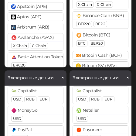
X Chain
C Chain
ApeCoin (APE)
Binance Coin (BNB)
Aptos (APT)
BEP20
BEP2
Arbitrum (ARB)
Bitcoin (BTC)
Avalanche (AVAX)
BTC
BEP20
X Chain
C Chain
Bitcoin Cash (BCH)
Basic Attention Token (BAT)
ERC20
Bitcoin SV (BSV)
Cardano (ADA)
Binance Coin (BNB)
Электронные деньги
Электронные деньги
BEP20
Cosmos (ATOM)
Capitalist
Capitalist
Bitcoin (BTC)
DASH
USD
RUB
EUR
USD
RUB
EUR
BTC
BEP20
OP
Dogecoin (DOGE)
MoneyGo
Neteller
ARB
AVAXC
DOGE
USD
USD
Bitcoin Cash (BCH)
Polkadot (DOT)
PayPal
Payoneer
Bitcoin SV (BSV)
DOT