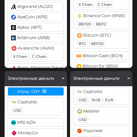
X Chain
C Chain
Algorand (ALGO)
Binance Coin (BNB)
ApeCoin (APE)
BEP20
BEP2
Aptos (APT)
Bitcoin (BTC)
Arbitrum (ARB)
BTC
BEP20
Avalanche (AVAX)
Bitcoin Cash (BCH)
X Chain
C Chain
Bitcoin SV (BSV)
Basic Attention Token (BAT)
ERC20
Cardano (ADA)
Электронные деньги
Электронные деньги
Cosmos (ATOM)
Binance Coin (BNB)
×
Alipay CNY
Capitalist
BEP20
BEP2
DASH
USD
RUB
EUR
Capitalist
Bitcoin (BTC)
Dogecoin (DOGE)
USD
Neteller
BTC
BEP20
Lightning
DOGE
USD
M10 AZN
Bitcoin Cash (BCH)
Polkadot (DOT)
Payoneer
MoneyGo
DOT