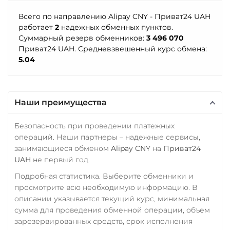
Промсвязьбанк RUB
Starknet (STRK)
Центр Кредит KZT
Всего по направлению Alipay CNY - Приват24 UAH
ПУМБ UAH
Stellar (XLM)
Элкарт KGS
работает
2
надежных обменных пунктов.
Суммарный резерв обменников:
3 496 070
Райффайзен
Sui
Приват24 UAH. Средневзвешенный курс обмена:
RUB
UAH
5.04
Sushi
РНКБ RUB
Synthetix (SNX)
Росбанк RUB
Terra (LUNA)
Наши преимущества
Россельхоз банк RUB
Tether (USDT)
Русский Стандарт RUB
Безопасность при проведении платежных
ERC20
TRC20
BEP20
операций. Наши партнеры – надежные сервисы,
SOL
POL
ARB
Сбербанк
занимающиеся обменом
Alipay CNY
на
Приват24
AVAXC
OP
TON
RUB
KZT
QR RUB
UAH
не первый год.
NEAR
APT
Подробная статистика. Выберите обменники и
СБП RUB
Tether Gold (XAUt)
просмотрите всю необходимую информацию. В
Счет ИП/ООО
описании указывается текущий курс, минимальная
Tezos (XTZ)
RUB
USD
EUR
сумма для проведения обменной операции, объем
The Sandbox (SAND)
зарезервированных средств, срок исполнения
Тинькофф