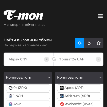
Мониторинг обменников
Найти выгодный обмен
Выберите направление:
×
×
Криптовалюты
Криптовалюты
0x (ZRX)
Aptos (APT)
1INCH
Arbitrum (ARB)
Aave
Avalanche (AVAX)