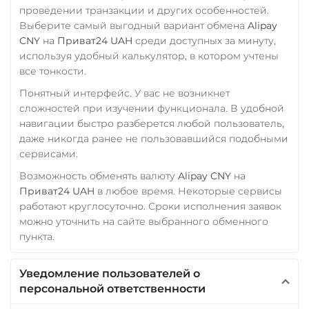
проведении транзакции и других особенностей.
Verge (XVG)
Выберите самый выгодный вариант обмена
Alipay
CNY
на
Приват24 UAH
среди доступных за минуту,
WAVES
используя удобный калькулятор, в котором учтены
Wrapped Bitcoin (WBTC)
все тонкости.
ERC20
Понятный интерфейс. У вас не возникнет
сложностей при изучении функционала. В удобной
Wrapped Ethereum (WETH)
навигации быстро разберется любой пользователь,
ERC20
даже никогда ранее не пользовавшийся подобными
сервисами.
WhiteBit
USDT
WBT
Возможность обменять валюту
Alipay CNY
на
Приват24 UAH
в любое время. Некоторые сервисы
Yearn.finance (YFI)
работают круглосуточно. Сроки исполнения заявок
можно уточнить на сайте выбранного обменного
Zcash (ZEC)
пункта.
Уведомление пользователей о
персональной ответственности