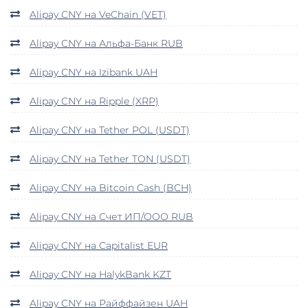
Alipay CNY на VeChain (VET)
Alipay CNY на Альфа-Банк RUB
Alipay CNY на Izibank UAH
Alipay CNY на Ripple (XRP)
Alipay CNY на Tether POL (USDT)
Alipay CNY на Tether TON (USDT)
Alipay CNY на Bitcoin Cash (BCH)
Alipay CNY на Счет ИП/ООО RUB
Alipay CNY на Capitalist EUR
Alipay CNY на HalykBank KZT
Alipay CNY на Райффайзен UAH