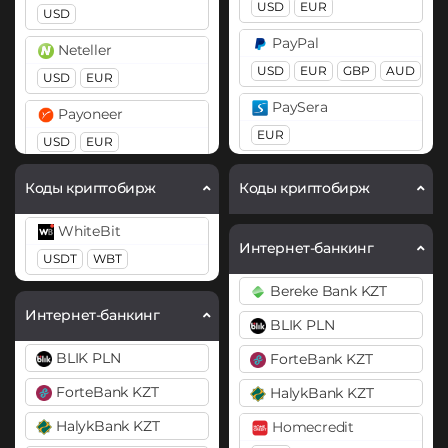
BitTorrent (BTT)
USD
EUR
USD
Ethereum (ETH)
Cardano (ADA)
PayPal
Neteller
BEP20
ERC20
OP
Chainlink (LINK)
USD
EUR
GBP
AUD
USD
EUR
ARB
BASE
ERC20
PaySera
Payoneer
Ethereum Classic (ETC)
EUR
Chiliz (CHZ)
USD
EUR
Gram (Toncoin)
Compound (COMP)
Pix BRL
PayPal
Коды криптобирж
Коды криптобирж
Jupiter (JUP)
Cosmos (ATOM)
USD
EUR
CAD
AUD
Revolut
Litecoin (LTC)
WhiteBit
EUR
USD
GBP
Curve (CRV)
PaySera
Интернет-банкинг
Monero (XMR)
USDT
WBT
EUR
Skrill
DAI
Bereke Bank KZT
NEAR Protocol
USD
EUR
ERC20
POLYGON
Perfect Money
Интернет-банкинг
BLIK PLN
BEP20
Notcoin (NOT)
USD
Volet (AdvCash)
BLIK PLN
ForteBank KZT
Ontology (ONT)
DASH
USD
EUR
Pix BRL
ForteBank KZT
HalykBank KZT
Optimism (OP)
Decentraland (MANA)
Webmoney
Revolut
HalykBank KZT
Homecredit
WMZ
Pax Dollar (USDP)
Dogecoin (DOGE)
EUR
USD