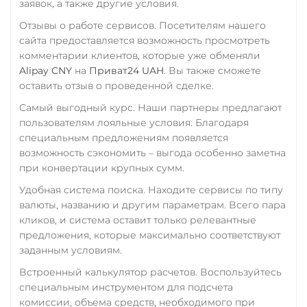
заявок, а также другие условия.
THETA
RUB
QR RUB
Отзывы о работе сервисов. Посетителям нашего
Tron (TRX)
сайта предоставляется возможность просмотреть
УкрСиббанк UAH
комментарии клиентов, которые уже обменяли
TrueUSD (TUSD)
Фридом Банк KZT
Alipay CNY
на
Приват24 UAH
. Вы также сможете
ERC20
TRC20
оставить отзыв о проведенной сделке.
Центр Кредит KZT
TRUMP
Самый выгодный курс. Наши партнеры предлагают
Элкарт KGS
пользователям лояльные условия. Благодаря
UMA
специальным предложениям появляется
Uniswap (UNI)
возможность сэкономить – выгода особенно заметна
при конвертации крупных сумм.
ERC20
Удобная система поиска. Находите сервисы по типу
USD Coin (USDC)
валюты, названию и другим параметрам. Всего пара
ERC20
BEP20
TRC20
кликов, и система оставит только релевантные
AVAX
SOL
Polygon
предложения, которые максимально соответствуют
ARB
OP
STELLAR
заданным условиям.
BASE
NEAR
XLM
Встроенный калькулятор расчетов. Воспользуйтесь
SUI
SONIC
специальным инструментом для подсчета
комиссии, объема средств, необходимого при
VeChain (VET)