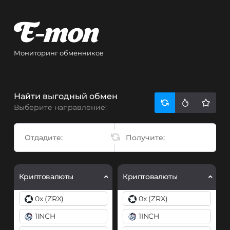
Мониторинг обменников
Найти выгодный обмен
Выберите направление:
Криптовалюты
Криптовалюты
0x (ZRX)
0x (ZRX)
1INCH
1INCH