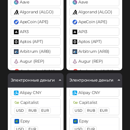
Aave
Aave
Algorand (ALGO)
Algorand (ALGO)
ApeCoin (APE)
ApeCoin (APE)
API3
API3
Aptos (APT)
Aptos (APT)
Arbitrum (ARB)
Arbitrum (ARB)
Augur (REP)
Augur (REP)
Avalanche (AVAX)
Avalanche (AVAX)
X Chain
C Chain
X Chain
C Chain
Электронные деньги
Электронные деньги
Axie Infinity (AXS)
Axie Infinity (AXS)
Alipay CNY
Alipay CNY
Balancer (BAL)
Balancer (BAL)
Capitalist
Capitalist
Band
Band
USD
RUB
EUR
USD
RUB
EUR
Basic Attention Token (BAT)
Basic Attention Token (B
Epay
Epay
BEP20
ERC20
BEP20
ERC20
USD
EUR
USD
EUR