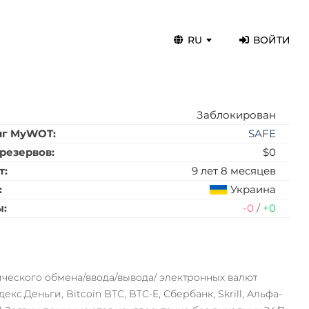
RU
ВОЙТИ
:
Заблокирован
нг MyWOT:
SAFE
резервов:
$0
т:
9 лет 8 месяцев
:
Украина
ы:
-0
/
+0
ического обмена/ввода/вывода/ электронных валют
екс.Деньги, Bitcoin BTC, BTC-E, Сбербанк, Skrill, Альфа-