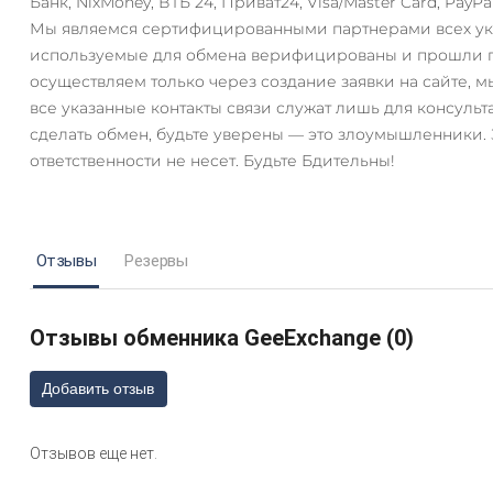
Банк, NixMoney, ВТБ 24, Приват24, Visa/Master Card, Pay
Мы являемся сертифицированными партнерами всех ука
используемые для обмена верифицированы и прошли п
осуществляем только через создание заявки на сайте, мы
все указанные контакты связи служат лишь для консуль
сделать обмен, будьте уверены — это злоумышленники. 
ответственности не несет. Будьте Бдительны!
Отзывы
Резервы
Отзывы обменника GeeExchange (0)
Добавить отзыв
Отзывов еще нет.
AT)