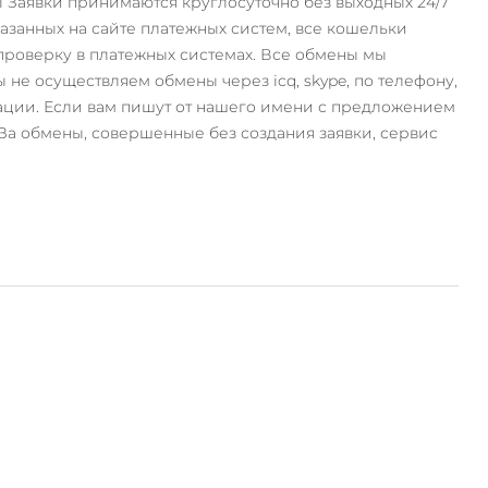
Pal Заявки принимаются круглосуточно без выходных 24/7
занных на сайте платежных систем, все кошельки
роверку в платежных системах. Все обмены мы
 не осуществляем обмены через icq, skype, по телефону,
тации. Если вам пишут от нашего имени с предложением
За обмены, совершенные без создания заявки, сервис