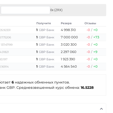
0x (ZRX)
Получите
Резерв
Отзывы
1
4 998 310
-0
/
+0
GBP Банк
05.92331
1
7 000 000
-0
/
+73
GBP Банк
67.75206
1
3 020 300
-0
/
+0
GBP Банк
 137.47199
1
2 297 060
-0
/
+9
GBP Банк
4.01821
1
1 923 390
-0
/
+0
GBP Банк
83.197
1
4 564 540
-0
/
+0
GBP Банк
2.16914
ботает
6
надежных обменных пунктов.
нк GBP. Средневзвешенный курс обмена:
16.5228