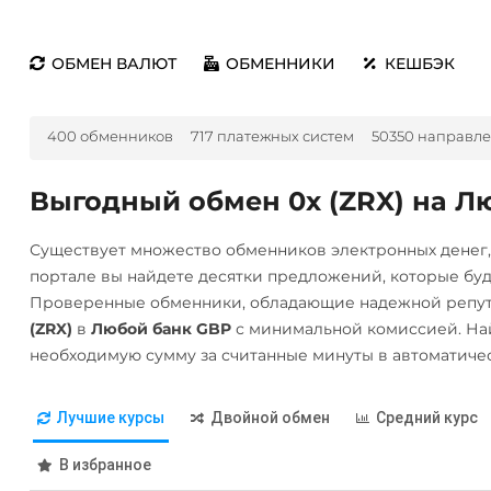
ОБМЕН ВАЛЮТ
ОБМЕННИКИ
КЕШБЭК
400 обменников
717 платежных систем
50350 направл
Выгодный обмен 0x (ZRX) на Л
Существует множество обменников электронных денег
портале вы найдете десятки предложений, которые бу
Проверенные обменники, обладающие надежной репут
(ZRX)
в
Любой банк GBP
с минимальной комиссией. На
необходимую сумму за считанные минуты в автоматиче
Лучшие курсы
Двойной обмен
Средний курс
В избранное