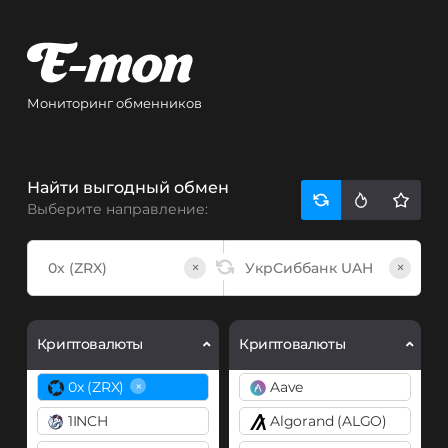
Мониторинг обменников
Найти выгодный обмен
Выберите направление:
×
×
Криптовалюты
Криптовалюты
×
0x (ZRX)
Aave
1INCH
Algorand (ALGO)