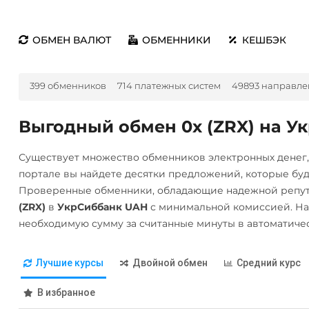
ОБМЕН ВАЛЮТ
ОБМЕННИКИ
КЕШБЭК
399 обменников
714 платежных систем
49893 направле
Выгодный обмен 0x (ZRX) на У
Существует множество обменников электронных денег
портале вы найдете десятки предложений, которые бу
Проверенные обменники, обладающие надежной репут
(ZRX)
в
УкрСиббанк UAH
с минимальной комиссией. На
необходимую сумму за считанные минуты в автоматиче
Лучшие курсы
Двойной обмен
Средний курс
В избранное