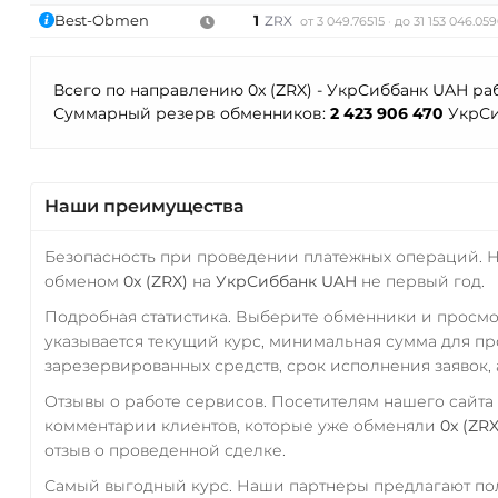
Best-Obmen
1
ZRX
от 3 049.76515
до 31 153 046.05
Всего по направлению 0x (ZRX) - УкрСиббанк UAH ра
Суммарный резерв обменников:
2 423 906 470
УкрСи
Наши преимущества
Безопасность при проведении платежных операций. 
обменом
0x (ZRX)
на
УкрСиббанк UAH
не первый год.
Подробная статистика. Выберите обменники и просм
указывается текущий курс, минимальная сумма для п
зарезервированных средств, срок исполнения заявок, 
Отзывы о работе сервисов. Посетителям нашего сайта
комментарии клиентов, которые уже обменяли
0x (ZRX
отзыв о проведенной сделке.
Самый выгодный курс. Наши партнеры предлагают пол