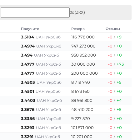
0x (ZRX)
Получите
Резерв
Отзывы
3.5104
116 778 000
-0
/
+9
UAH УкрСиб
3.4974
747 273 000
-0
/
+0
UAH УкрСиб
8
3.494
950 952 000
-0
/
+0
UAH УкрСиб
3.4777
30 000 000
-0
/
+73
UAH УкрСиб
3.4777
200 000 000
-0
/
+0
UAH УкрСиб
3.4503
8 719 740
-0
/
+5
UAH УкрСиб
3.4501
8 673 160
-0
/
+0
UAH УкрСиб
3.4403
89 951 800
-0
/
+4
UAH УкрСиб
3.3676
48 410 200
-0
/
+5
UAH УкрСиб
3.3386
9 227 570
-0
/
+0
UAH УкрСиб
3.3293
101 571 000
-0
/
+0
UAH УкрСиб
3.3291
10 201 000
-0
/
+0
UAH УкрСиб