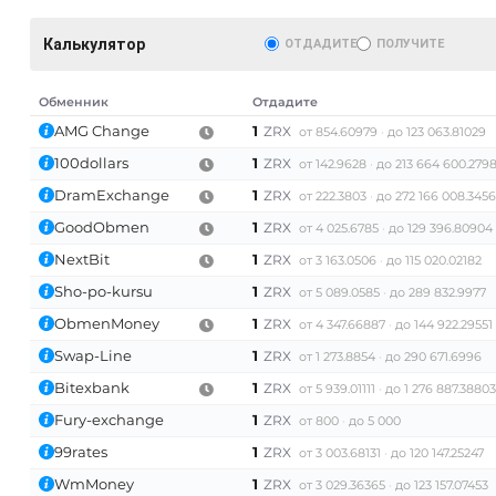
Калькулятор
ОТДАДИТЕ
ПОЛУЧИТЕ
Обменник
Отдадите
AMG Change
1
ZRX
от 854.60979
до 123 063.81029
100dollars
1
ZRX
от 142.9628
до 213 664 600.279
AT)
DramExchange
1
ZRX
от 222.3803
до 272 166 008.3456
GoodObmen
1
ZRX
от 4 025.6785
до 129 396.80904
NextBit
1
ZRX
от 3 163.0506
до 115 020.02182
Sho-po-kursu
1
ZRX
от 5 089.0585
до 289 832.9977
ObmenMoney
1
ZRX
от 4 347.66887
до 144 922.29551
Swap-Line
1
ZRX
от 1 273.8854
до 290 671.6996
Bitexbank
1
ZRX
от 5 939.01111
до 1 276 887.38803
Fury-exchange
1
ZRX
от 800
до 5 000
99rates
1
ZRX
от 3 003.68131
до 120 147.25247
WmMoney
1
ZRX
от 3 029.36365
до 123 157.07453