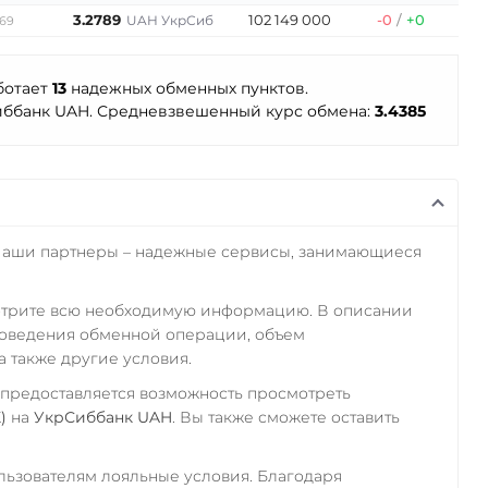
3.2789
102 149 000
-0
/
+0
UAH УкрСиб
969
ботает
13
надежных обменных пунктов.
ббанк UAH. Средневзвешенный курс обмена:
3.4385
Наши партнеры – надежные сервисы, занимающиеся
отрите всю необходимую информацию. В описании
роведения обменной операции, объем
а также другие условия.
 предоставляется возможность просмотреть
)
на
УкрСиббанк UAH
. Вы также сможете оставить
ьзователям лояльные условия. Благодаря