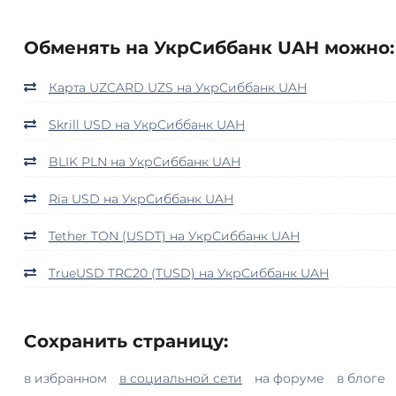
Обменять на УкрСиббанк UAH можно:
Карта UZCARD UZS на УкрСиббанк UAH
Skrill USD на УкрСиббанк UAH
BLIK PLN на УкрСиббанк UAH
Ria USD на УкрСиббанк UAH
Tether TON (USDT) на УкрСиббанк UAH
TrueUSD TRC20 (TUSD) на УкрСиббанк UAH
Сохранить страницу:
в избранном
в социальной сети
на форуме
в блоге