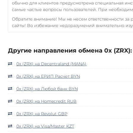
обычно для клиентов предусмотрена специальная инс
самые частые вопросы пользователей. При необходимо
Обратите внимание! Мы не несем ответственности за
сайты! Во избежание недоразумений внимательно изу
Другие направления обмена 0x (ZRX):
0x (ZRX) на Decentraland (MANA)
0x (ZRX) на ЕРИП Расчет BYN
0x (ZRX) на Любой банк BYN
0x (ZRX) на Homecredit RUB
0x (ZRX) на Revolut GBP
0x (ZRX) на Visa/Master KZT