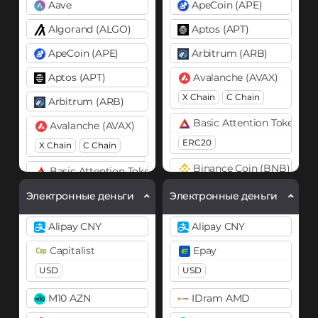
Aave
ApeCoin (APE)
Algorand (ALGO)
Aptos (APT)
ApeCoin (APE)
Arbitrum (ARB)
Aptos (APT)
Avalanche (AVAX)
X Chain
C Chain
Arbitrum (ARB)
Basic Attention Token (B
Avalanche (AVAX)
ERC20
X Chain
C Chain
Binance Coin (BNB)
Basic Attention Token (BAT)
BEP20
BEP2
ERC20
Электронные деньги
Электронные деньги
Bitcoin (BTC)
Binance Coin (BNB)
Alipay CNY
Alipay CNY
BTC
BEP20
BEP20
Capitalist
Epay
Lightning
Bitcoin (BTC)
USD
USD
Bitcoin Cash (BCH)
BTC
BEP20
M10 AZN
IDram AMD
Lightning
Bitcoin SV (BSV)