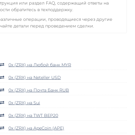
трукция или раздел FAQ, содержащий ответы на
сти обратитесь в техподдержку.
 различные операции, проводящиеся через другие
чайте детали перед проведением сделки.
0x (ZRX) на Любой банк MYR
0x (ZRX) на Neteller USD
0x (ZRX) на Почта Банк RUB
0x (ZRX) на Sui
0x (ZRX) на TWT BEP20
0x (ZRX) на ApeCoin (APE)