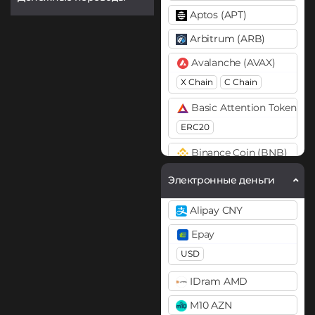
Aptos (APT)
Arbitrum (ARB)
Avalanche (AVAX)
X Chain
C Chain
Basic Attention Token (B
ERC20
Binance Coin (BNB)
BEP20
BEP2
Электронные деньги
Bitcoin (BTC)
Alipay CNY
BTC
BEP20
Lightning
Epay
Bitcoin Cash (BCH)
USD
Bitcoin SV (BSV)
IDram AMD
BitTorrent (BTT)
M10 AZN