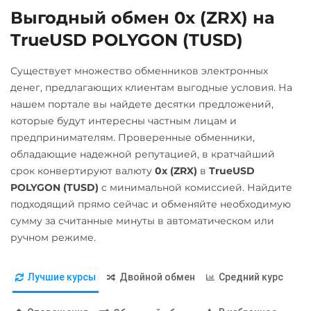
Выгодный обмен 0x (ZRX) на
Газпромбанк RUB
Ripple (XRP)
TrueUSD POLYGON (TUSD)
Евразийский Банк KZT
Shib
ЕРИП Расчет BYN
ERC20
BEP20
Существует множество обменников электронных
Карта Unionpay CNY
денег, предлагающих клиентам выгодные условия. На
Solana (SOL)
нашем портале вы найдете десятки предложений,
Карта UZCARD UZS
StableUSD (USDS)
которые будут интересны частным лицам и
Карта МИР RUB
предпринимателям. Проверенные обменники,
Starknet (STRK)
обладающие надежной репутацией, в кратчайший
Любой банк
Stellar (XLM)
срок конвертируют валюту
0x (ZRX)
в
TrueUSD
USD
RUB
EUR
UAH
Sui
POLYGON (TUSD)
с минимальной комиссией. Найдите
KZT
GBP
CNY
THB
подходящий прямо сейчас и обменяйте необходимую
Terra (LUNA)
JPY
TRY
BYN
CAD
сумму за считанные минуты в автоматическом или
HKD
PLN
INR
VND
Terra Classic (LUNC)
ручном режиме.
BGN
AED
GEL
AUD
Tether (USDT)
ILS
IDR
NZD
KRW
Лучшие курсы
Двойной обмен
Средний курс
Omni
ERC20
TRC20
PKR
NGN
MYR
BEP20
SOL
POL
RON
PHP
CZK
ARB
AVAXC
OP
MXN
BDT
CLP
UYU