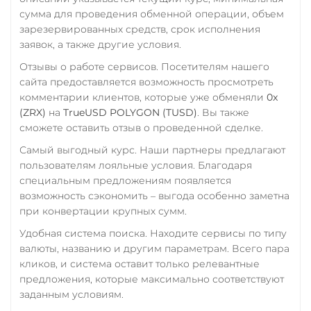
USD Coin (USDC)
сумма для проведения обменной операции, объем
Росбанк RUB
зарезервированных средств, срок исполнения
ERC20
BEP20
AVAX
заявок, а также другие условия.
Россельхоз банк RUB
SOL
Polygon
ARB
OP
BASE
NEAR
Отзывы о работе сервисов. Посетителям нашего
Русский Стандарт RUB
сайта предоставляется возможность просмотреть
Utopia USD (UUSD)
Сбербанк
комментарии клиентов, которые уже обменяли
0x
RUB
QR RUB
(ZRX)
на
TrueUSD POLYGON (TUSD)
. Вы также
VeChain (VET)
сможете оставить отзыв о проведенной сделке.
Verge (XVG)
СБП RUB
Самый выгодный курс. Наши партнеры предлагают
WAVES
Счет ИП/ООО
пользователям лояльные условия. Благодаря
специальным предложениям появляется
UAH
USD
EUR
Wrapped Bitcoin (WBTC)
возможность сэкономить – выгода особенно заметна
ERC20
Тинькофф
при конвертации крупных сумм.
RUB
CASH-IN RUB
Wrapped Ethereum (WET
Удобная система поиска. Находите сервисы по типу
QR RUB
ERC20
BASE
валюты, названию и другим параметрам. Всего пара
кликов, и система оставит только релевантные
УкрСиббанк UAH
Yearn.finance (YFI)
предложения, которые максимально соответствуют
Фридом Банк KZT
заданным условиям.
Zcash (ZEC)