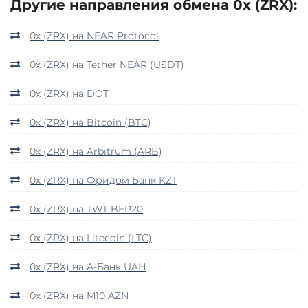
Другие направления обмена 0x (ZRX):
0x (ZRX) на NEAR Protocol
0x (ZRX) на Tether NEAR (USDT)
0x (ZRX) на DOT
0x (ZRX) на Bitcoin (BTC)
0x (ZRX) на Arbitrum (ARB)
0x (ZRX) на Фридом Банк KZT
0x (ZRX) на TWT BEP20
0x (ZRX) на Litecoin (LTC)
0x (ZRX) на А-Банк UAH
0x (ZRX) на M10 AZN