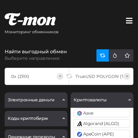
Мониторинг обменников
Найти выгодный обмен
Выберите направление:
×
×
Электронные деньги
Криптовалюты
Aave
Коды криптобирж
Algorand (ALGO)
ApeCoin (APE)
Денежные переводы