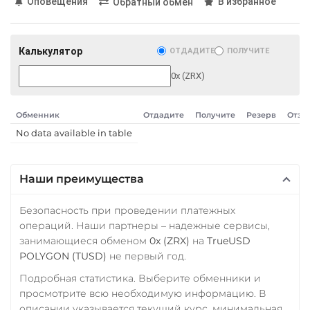
Оповещения
В избранное
Обратный обмен
TON
NEAR
МТС Банк RUB
Tether Gold (XAUt)
Открытие RUB
Калькулятор
ОТДАДИТЕ
ПОЛУЧИТЕ
Tezos (XTZ)
ОТП Банк
0x (ZRX)
THETA
UAH
Tornado Cash (TORN)
Обменник
Отдадите
Получите
Резерв
Отзы
Ощадбанк UAH
No data available in table
Tron (TRX)
Почта Банк RUB
TrueUSD (TUSD)
Приват24
Наши преимущества
ERC20
TRC20
BEP
USD
EUR
UAH
TRUMP
Безопасность при проведении платежных
Промсвязьбанк RUB
операций. Наши партнеры – надежные сервисы,
Trust Wallet Token (TWT)
ПУМБ UAH
занимающиеся обменом
0x (ZRX)
на
TrueUSD
BEP20
POLYGON (TUSD)
не первый год.
Райффайзен
Uniswap (UNI)
Подробная статистика. Выберите обменники и
RUB
UAH
просмотрите всю необходимую информацию. В
ERC20
РНКБ RUB
описании указывается текущий курс, минимальная