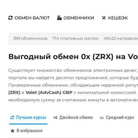
ОБМЕН ВАЛЮТ
ОБМЕННИКИ
КЕШБЭК
399 обменников
714 платежных систем
49422 направле
Выгодный обмен 0x (ZRX) на Vo
Существует множество обменников электронных денег
портале вы найдете десятки предложений, которые бу
Проверенные обменники, обладающие надежной репут
(ZRX)
в
Volet (AdvCash) GBP
с минимальной комиссией.
необходимую сумму за считанные минуты в автоматиче
Лучшие курсы
Двойной обмен
Средний курс
В избранное