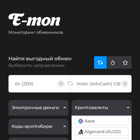
Мониторинг обменников
Найти выгодный обмен
Выберите направление:
×
×
Электронные деньги
Криптовалюты
Aave
Коды криптобирж
Algorand (ALGO)