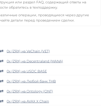
трукция или раздел FAQ, содержащий ответы на
сти обратитесь в техподдержку.
 различные операции, проводящиеся через другие
чайте детали перед проведением сделки.
0x (ZRX) на VeChain (VET)
0x (ZRX) на Decentraland (MANA)
0x (ZRX) на USDC BASE
0x (ZRX) на Любой банк THB
0x (ZRX) на Ontology (ONT)
0x (ZRX) на AVAX X Chain