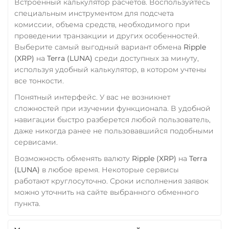
Встроенный калькулятор расчетов. Воспользуйтесь
Verge (XVG)
специальным инструментом для подсчета
комиссии, объема средств, необходимого при
WAVES
проведении транзакции и других особенностей.
Wrapped Bitcoin (WBTC)
Выберите самый выгодный вариант обмена
Ripple
(XRP)
на
Terra (LUNA)
среди доступных за минуту,
ERC20
AVAXC
используя удобный калькулятор, в котором учтены
Wrapped Ethereum (WET
все тонкости.
ERC20
AVAXC
BASE
Понятный интерфейс. У вас не возникнет
CRO
RONIN
сложностей при изучении функционала. В удобной
навигации быстро разберется любой пользователь,
Yearn.finance (YFI)
даже никогда ранее не пользовавшийся подобными
Zcash (ZEC)
сервисами.
Возможность обменять валюту
Ripple (XRP)
на
Terra
(LUNA)
в любое время. Некоторые сервисы
работают круглосуточно. Сроки исполнения заявок
можно уточнить на сайте выбранного обменного
пункта.