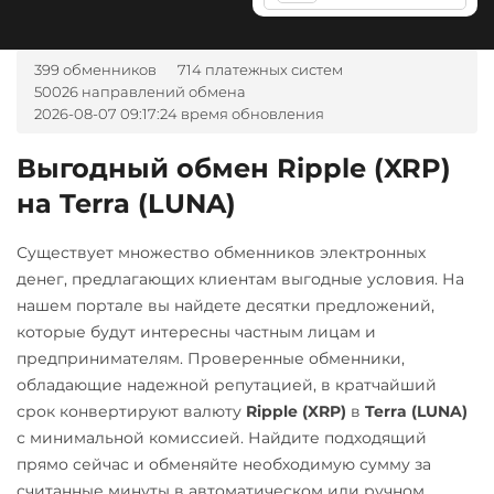
Ак Барс Банк RUB
Litecoin (LTC)
Solana (SOL)
Альфа-Банк
Maker (MKR)
399 обменников
714 платежных систем
StableUSD (USDS)
RUB
CASH-IN RUB
50026 направлений обмена
Monero (XMR)
Stellar (XLM)
2026-08-07 09:17:24 время обновления
Беларусбанк BYN
NEAR Protocol
Sui
Выгодный обмен Ripple (XRP)
ВТБ Банк RUB
NEO
Tether (USDT)
на Terra (LUNA)
Газпромбанк RUB
Notcoin (NOT)
ERC20
TRC20
BEP20
Евразийский Банк KZT
SOL
POL
ARB
ONDO
Существует множество обменников электронных
AVAXC
OP
TON
ЕРИП Расчет BYN
денег, предлагающих клиентам выгодные условия. На
Ontology (ONT)
NEAR
нашем портале вы найдете десятки предложений,
Карта Unionpay CNY
Optimism (OP)
которые будут интересны частным лицам и
Tether Gold (XAUt)
Карта UZCARD UZS
предпринимателям. Проверенные обменники,
PancakeSwap (CAKE)
Tezos (XTZ)
обладающие надежной репутацией, в кратчайший
Карта МИР RUB
Pax Dollar (USDP)
срок конвертируют валюту
Ripple (XRP)
в
Terra (LUNA)
Tron (TRX)
Любой банк
ERC20
с минимальной комиссией. Найдите подходящий
TrueUSD (TUSD)
USD
RUB
EUR
UAH
прямо сейчас и обменяйте необходимую сумму за
Pepe
ERC20
TRC20
KZT
GBP
CNY
THB
считанные минуты в автоматическом или ручном