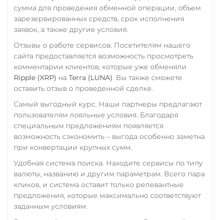
Счет ИП/ООО
TrueUSD (TUSD)
сумма для проведения обменной операции, объем
UAH
RUB
USD
EUR
ERC20
TRC20
BEP
зарезервированных средств, срок исполнения
CNY
заявок, а также другие условия.
TRUMP
Тинькофф
Отзывы о работе сервисов. Посетителям нашего
Trust Wallet Token (TWT)
сайта предоставляется возможность просмотреть
RUB
CASH-IN RUB
комментарии клиентов, которые уже обменяли
BEP20
QR RUB
Ripple (XRP)
на
Terra (LUNA)
. Вы также сможете
Uniswap (UNI)
оставить отзыв о проведенной сделке.
УкрСиббанк UAH
ERC20
Самый выгодный курс. Наши партнеры предлагают
Фридом Банк KZT
пользователям лояльные условия. Благодаря
USD Coin (USDC)
Центр Кредит KZT
специальным предложениям появляется
ERC20
BEP20
TRC20
возможность сэкономить – выгода особенно заметна
Элкарт KGS
AVAX
SOL
Polygon
при конвертации крупных сумм.
CRONOS
ARB
OP
Удобная система поиска. Находите сервисы по типу
BASE
RONIN
NEAR
валюты, названию и другим параметрам. Всего пара
XLM
SUI
SONIC
кликов, и система оставит только релевантные
предложения, которые максимально соответствуют
Utopia USD (UUSD)
заданным условиям.
VeChain (VET)