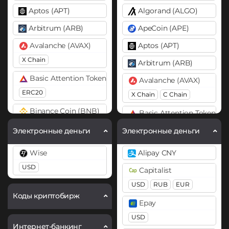
Aptos (APT)
Algorand (ALGO)
Arbitrum (ARB)
ApeCoin (APE)
Avalanche (AVAX)
Aptos (APT)
X Chain
Arbitrum (ARB)
Basic Attention Token (BAT)
Avalanche (AVAX)
ERC20
X Chain
C Chain
Binance Coin (BNB)
Basic Attention Token (B
BEP20
BEP2
ERC20
Электронные деньги
Электронные деньги
Bitcoin (BTC)
Binance Coin (BNB)
Wise
Alipay CNY
BTC
BEP20
BEP20
BEP2
USD
Capitalist
Bitcoin Cash (BCH)
Bitcoin (BTC)
USD
RUB
EUR
BTC
BEP20
Lightning
BitTorrent (BTT)
Коды криптобирж
Epay
OP
ARB
AVAXC
Cardano (ADA)
USD
Bitcoin Cash (BCH)
Интернет-банкинг