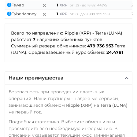
USD
EUR
UAH
Synthetix (SNX)
Fswap
1
24
XRP
от 132
до 18 821.44375
×
Terra (LUNA)
Промсвязьбанк RUB
CyberMoney
1
24
XRP
от 10
до 9 999 999 999
Terra Classic (LUNC)
ПУМБ UAH
Всего по направлению Ripple (XRP) - Terra (LUNA)
Tether (USDT)
Райффайзен
работает
7
надежных обменных пунктов.
Omni
ERC20
TRC20
RUB
UAH
Суммарный резерв обменников:
479 736 953
Terra
BEP20
SOL
POL
(LUNA). Средневзвешенный курс обмена:
24.4781
РНКБ RUB
CRONOS
ARB
AVAXC
OP
TON
NEAR
APT
Росбанк RUB
Россельхоз банк RUB
Tether Gold (XAUt)
Наши преимущества
Русский Стандарт RUB
Tezos (XTZ)
Безопасность при проведении платежных
Сбербанк
The Sandbox (SAND)
операций. Наши партнеры – надежные сервисы,
занимающиеся обменом
Ripple (XRP)
на
Terra (LUNA)
RUB
KZT
QR RUB
THETA
не первый год.
СБП RUB
Tornado Cash (TORN)
Подробная статистика. Выберите обменники и
Совкомбанк RUB
просмотрите всю необходимую информацию. В
Tron (TRX)
описании указывается текущий курс, минимальная