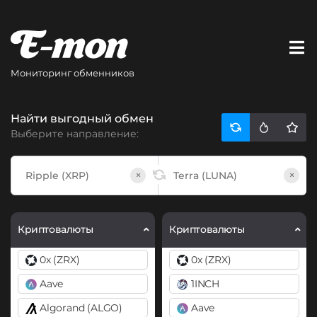
Мониторинг обменников
Найти выгодный обмен
Выберите направление:
×
×
Криптовалюты
Криптовалюты
0x (ZRX)
0x (ZRX)
Aave
1INCH
Algorand (ALGO)
Aave