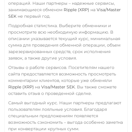
TrueUSD (TUSD)
операций. Наши партнеры – надежные сервисы,
Счет ИП/ООО
занимающиеся обменом
Ripple (XRP)
на
Visa/Master
ERC20
TRC20
BEP
UAH
RUB
USD
EUR
SEK
не первый год.
CNY
TRUMP
Подробная статистика. Выберите обменники и
Тинькофф
Trust Wallet Token (TWT)
просмотрите всю необходимую информацию. В
RUB
CASH-IN RUB
описании указывается текущий курс, минимальная
BEP20
сумма для проведения обменной операции, объем
QR RUB
Uniswap (UNI)
зарезервированных средств, срок исполнения
УкрСиббанк UAH
заявок, а также другие условия.
ERC20
Фридом Банк KZT
Отзывы о работе сервисов. Посетителям нашего
USD Coin (USDC)
сайта предоставляется возможность просмотреть
Центр Кредит KZT
ERC20
BEP20
TRC20
комментарии клиентов, которые уже обменяли
AVAX
SOL
Polygon
Элкарт KGS
Ripple (XRP)
на
Visa/Master SEK
. Вы также сможете
CRONOS
ARB
OP
оставить отзыв о проведенной сделке.
BASE
RONIN
NEAR
Самый выгодный курс. Наши партнеры предлагают
XLM
SUI
SONIC
пользователям лояльные условия. Благодаря
специальным предложениям появляется
Utopia USD (UUSD)
возможность сэкономить – выгода особенно заметна
VeChain (VET)
при конвертации крупных сумм.