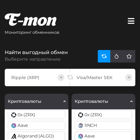
Мониторинг обменников
Найти выгодный обмен
Выберите направление:
×
×
Криптовалюты
Криптовалюты
0x (ZRX)
0x (ZRX)
Aave
1INCH
Algorand (ALGO)
Aave