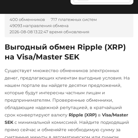
Авангард RUB
Litecoin (LTC)
TrueUSD (TUSD)
Ак Барс Банк RUB
Maker (MKR)
ERC20
TRC20
400 обменников
717 платежных систем
Альфа-Банк
49093 направления обмена
Monero (XMR)
Uniswap (UNI)
2026-08-08 13:22:47 время обновления
RUB
CASH-IN RUB
ERC20
NEAR Protocol
Выгодный обмен Ripple (XRP)
Беларусбанк BYN
USD Coin (USDC)
NEO
на Visa/Master SEK
ВТБ Банк RUB
ERC20
BEP20
SOL
Notcoin (NOT)
Polygon
ARB
OP
Газпромбанк RUB
ONDO
Существует множество обменников электронных
BASE
NEAR
Евразийский Банк KZT
денег, предлагающих клиентам выгодные условия. На
Ontology (ONT)
Utopia USD (UUSD)
нашем портале вы найдете десятки предложений,
ЕРИП Расчет BYN
Optimism (OP)
которые будут интересны частным лицам и
VeChain (VET)
Карта Unionpay CNY
предпринимателям. Проверенные обменники,
PancakeSwap (CAKE)
Yearn.finance (YFI)
обладающие надежной репутацией, в кратчайший
Карта UZCARD UZS
Pax Dollar (USDP)
срок конвертируют валюту
Ripple (XRP)
в
Visa/Master
Zcash (ZEC)
Карта МИР RUB
ERC20
SEK
с минимальной комиссией. Найдите подходящий
прямо сейчас и обменяйте необходимую сумму за
Любой банк
Pepe
считанные минуты в автоматическом или ручном