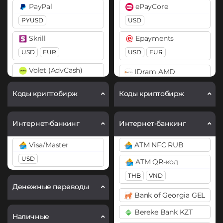
Chainlink (LINK)
PayPal
ePayCore
Bitcoin SV (BSV)
ERC20
PYUSD
USD
BitTorrent (BTT)
Cosmos (ATOM)
Skrill
Epayments
Cardano (ADA)
DAI
USD
EUR
USD
EUR
Chainlink (LINK)
ERC20
Volet (AdvCash)
IDram AMD
BEP20
ERC20
USD
DASH
EUR
M10 AZN
Коды криптобирж
Коды криптобирж
Chiliz (CHZ)
Decentraland (MANA)
Mercado Pago ARS
Compound (COMP)
Dogecoin (DOGE)
MoneyGo
Интернет-банкинг
Интернет-банкинг
Cosmos (ATOM)
DOGE
USD
Visa/Master
ATM NFC RUB
Cronos (CRO)
Polkadot (DOT)
Neteller
USD
ATM QR-код
DOT
Curve (CRV)
USD
EUR
THB
VND
DAI
Ethereum (ETH)
NixMoney
Денежные переводы
Bank of Georgia GEL
ERC20
BEP20
ERC20
OP
USD
ARB
BASE
Bereke Bank KZT
DASH
Наличные
Payeer