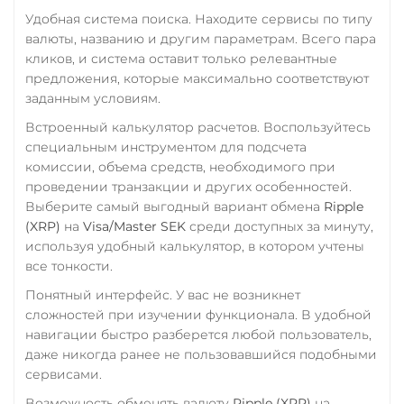
Verge (XVG)
Удобная система поиска. Находите сервисы по типу
валюты, названию и другим параметрам. Всего пара
WAVES
кликов, и система оставит только релевантные
Wrapped Bitcoin (WBTC)
предложения, которые максимально соответствуют
заданным условиям.
ERC20
AVAXC
Встроенный калькулятор расчетов. Воспользуйтесь
Wrapped Ethereum (WET
специальным инструментом для подсчета
ERC20
AVAXC
BASE
комиссии, объема средств, необходимого при
CRO
RONIN
проведении транзакции и других особенностей.
Выберите самый выгодный вариант обмена
Ripple
Yearn.finance (YFI)
(XRP)
на
Visa/Master SEK
среди доступных за минуту,
используя удобный калькулятор, в котором учтены
Zcash (ZEC)
все тонкости.
Понятный интерфейс. У вас не возникнет
сложностей при изучении функционала. В удобной
навигации быстро разберется любой пользователь,
даже никогда ранее не пользовавшийся подобными
сервисами.
Возможность обменять валюту
Ripple (XRP)
на