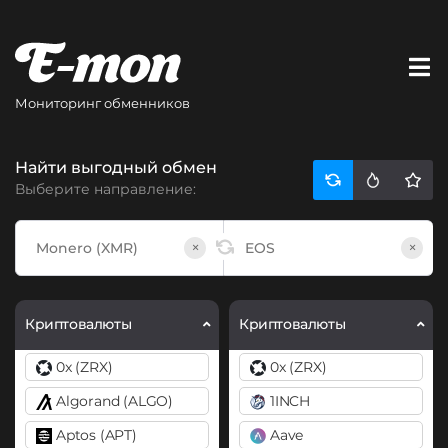
Мониторинг обменников
Найти выгодный обмен
Выберите направление:
×
×
Криптовалюты
Криптовалюты
0x (ZRX)
0x (ZRX)
Algorand (ALGO)
1INCH
Aptos (APT)
Aave