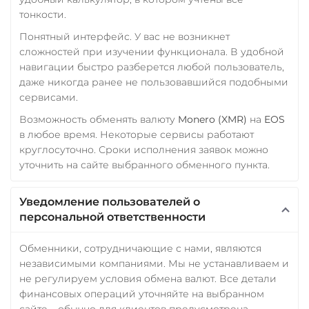
XLM
SUI
SONIC
тонкости.
Utopia USD (UUSD)
Понятный интерфейс. У вас не возникнет
сложностей при изучении функционала. В удобной
VeChain (VET)
навигации быстро разберется любой пользователь,
даже никогда ранее не пользовавшийся подобными
Verge (XVG)
сервисами.
WAVES
Возможность обменять валюту
Monero (XMR)
на
EOS
Wrapped Bitcoin (WBTC)
в любое время. Некоторые сервисы работают
ERC20
AVAXC
круглосуточно. Сроки исполнения заявок можно
уточнить на сайте выбранного обменного пункта.
Wrapped Ethereum (WET
ERC20
AVAXC
BASE
Уведомление пользователей о
CRO
RONIN
персональной ответственности
Yearn.finance (YFI)
Обменники, сотрудничающие с нами, являются
Zcash (ZEC)
независимыми компаниями. Мы не устанавливаем и
не регулируем условия обмена валют. Все детали
финансовых операций уточняйте на выбранном
сайте – обычно для клиентов предусмотрена