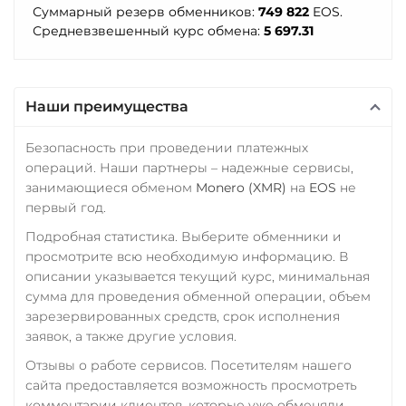
Почта Банк RUB
Stellar (XLM)
Суммарный резерв обменников:
749 822
EOS.
Средневзвешенный курс обмена:
5 697.31
Приват24
Sui
USD
EUR
UAH
Sushi
Промсвязьбанк RUB
Synthetix (SNX)
Наши преимущества
ПУМБ UAH
Terra (LUNA)
Безопасность при проведении платежных
Райффайзен
Terra Classic (LUNC)
операций. Наши партнеры – надежные сервисы,
RUB
UAH
занимающиеся обменом
Monero (XMR)
на
EOS
не
Tether (USDT)
первый год.
РНКБ RUB
Omni
ERC20
TRC20
Подробная статистика. Выберите обменники и
BEP20
SOL
POL
Росбанк RUB
просмотрите всю необходимую информацию. В
CRONOS
ARB
AVAXC
описании указывается текущий курс, минимальная
Россельхоз банк RUB
OP
TON
NEAR
APT
сумма для проведения обменной операции, объем
Русский Стандарт RUB
зарезервированных средств, срок исполнения
Tether Gold (XAUt)
заявок, а также другие условия.
Сбербанк
Tezos (XTZ)
Отзывы о работе сервисов. Посетителям нашего
RUB
KZT
QR RUB
The Sandbox (SAND)
сайта предоставляется возможность просмотреть
СБП RUB
комментарии клиентов, которые уже обменяли