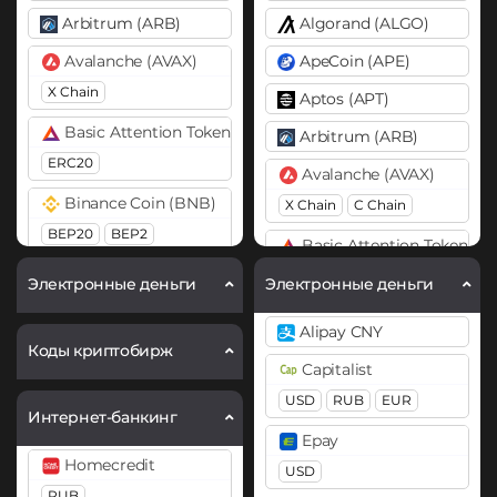
Arbitrum (ARB)
Algorand (ALGO)
Avalanche (AVAX)
ApeCoin (APE)
X Chain
Aptos (APT)
Basic Attention Token (BAT)
Arbitrum (ARB)
ERC20
Avalanche (AVAX)
Binance Coin (BNB)
X Chain
C Chain
BEP20
BEP2
Basic Attention Token (B
Bitcoin (BTC)
ERC20
Электронные деньги
Электронные деньги
BTC
BEP20
Binance Coin (BNB)
Alipay CNY
Bitcoin Cash (BCH)
BEP20
BEP2
Коды криптобирж
Capitalist
Cardano (ADA)
Binance USD (BUSD)
USD
RUB
EUR
Интернет-банкинг
BEP20
Chainlink (LINK)
Epay
ERC20
Bitcoin (BTC)
Homecredit
USD
BTC
BEP20
Lightning
RUB