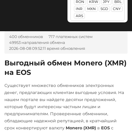
RON
KRW
JPY
BRL
SOL
POL
ARB
Авангард RUB
KuCoin Token (KCS)
INR
MXN
SGD
CNY
AVAXC
OP
TON
Ак Барс Банк RUB
ARS
Kusama (KSM)
NEAR
Альфа-Банк
Lido DAO (LDO)
Tezos (XTZ)
RUB
UAH
Litecoin (LTC)
400 обменников
717 платежных систем
Tron (TRX)
CASH-IN RUB
49953 направления обмена
Maker (MKR)
2026-08-08 09:52:11 время обновления
TrueUSD (TUSD)
Беларусбанк BYN
NEAR Protocol
ERC20
TRC20
ВТБ Банк RUB
Выгодный обмен Monero (XMR)
NEO
TRUMP
на EOS
Газпромбанк RUB
Notcoin (NOT)
Uniswap (UNI)
Евразийский Банк KZT
Существует множество обменников электронных
ONDO
ERC20
ЕРИП Расчет BYN
денег, предлагающих клиентам выгодные условия. На
Ontology (ONT)
USD Coin (USDC)
нашем портале вы найдете десятки предложений,
Карта Unionpay CNY
ERC20
BEP20
SOL
которые будут интересны частным лицам и
Optimism (OP)
Карта UZCARD UZS
Polygon
ARB
OP
предпринимателям. Проверенные обменники,
PancakeSwap (CAKE)
обладающие надежной репутацией, в кратчайший
Карта МИР RUB
VeChain (VET)
Pax Dollar (USDP)
срок конвертируют валюту
Monero (XMR)
в
EOS
с
Любой банк