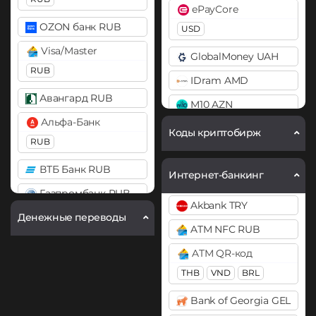
Cosmos (ATOM)
ePayCore
Bitcoin SV (BSV)
DAI
OZON банк RUB
USD
BitTorrent (BTT)
ERC20
Visa/Master
GlobalMoney UAH
Cardano (ADA)
RUB
DASH
IDram AMD
Chainlink (LINK)
Decentraland (MANA)
Авангард RUB
M10 AZN
BEP20
ERC20
Dogecoin (DOGE)
Альфа-Банк
Mercado Pago ARS
Коды криптобирж
Chiliz (CHZ)
DOGE
RUB
MoneyGo
Compound (COMP)
Polkadot (DOT)
ВТБ Банк RUB
USD
RUB
Интернет-банкинг
DOT
Cosmos (ATOM)
Газпромбанк RUB
Neteller
Akbank TRY
Cronos (CRO)
Ethereum (ETH)
Денежные переводы
Карта МИР RUB
USD
EUR
ATM NFC RUB
BEP20
ERC20
OP
Curve (CRV)
МТС Банк RUB
NixMoney
ARB
ATM QR-код
DAI
USD
Открытие RUB
THB
VND
BRL
Ethereum Classic (ETC)
ERC20
Payeer
Почта Банк RUB
Filecoin (FIL)
Bank of Georgia GEL
DASH
USD
RUB
EUR
Промсвязьбанк RUB