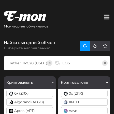
Мониторинг обменников
Найти выгодный обмен
Выберите направление:
×
×
Криптовалюты
Криптовалюты
0x (ZRX)
0x (ZRX)
Algorand (ALGO)
1INCH
Aptos (APT)
Aave