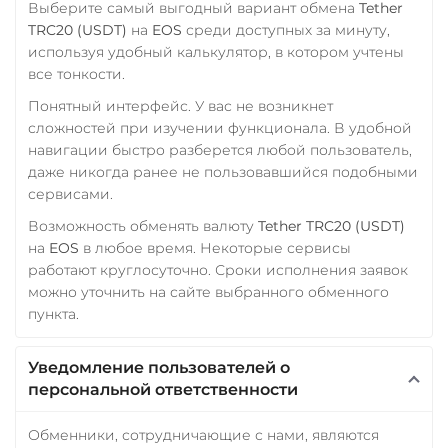
SUI
SONIC
Выберите самый выгодный вариант обмена
Tether
TRC20 (USDT)
на
EOS
среди доступных за минуту,
Фридом Банк KZT
Utopia USD (UUSD)
используя удобный калькулятор, в котором учтены
Центр Кредит KZT
все тонкости.
VeChain (VET)
Элкарт KGS
Понятный интерфейс. У вас не возникнет
Verge (XVG)
сложностей при изучении функционала. В удобной
WAVES
навигации быстро разберется любой пользователь,
даже никогда ранее не пользовавшийся подобными
Wrapped Bitcoin (WBTC)
сервисами.
ERC20
AVAXC
Возможность обменять валюту
Tether TRC20 (USDT)
Wrapped Ethereum (WET
на
EOS
в любое время. Некоторые сервисы
работают круглосуточно. Сроки исполнения заявок
ERC20
AVAXC
BASE
можно уточнить на сайте выбранного обменного
CRO
RONIN
пункта.
Yearn.finance (YFI)
Уведомление пользователей о
Zcash (ZEC)
персональной ответственности
Обменники, сотрудничающие с нами, являются