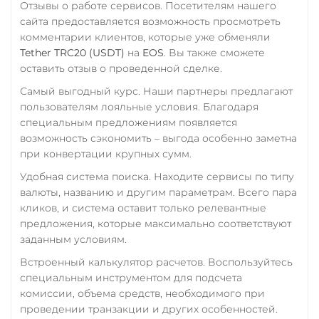
Tornado Cash (TORN)
Отзывы о работе сервисов. Посетителям нашего
Росбанк RUB
сайта предоставляется возможность просмотреть
Tron (TRX)
комментарии клиентов, которые уже обменяли
Россельхоз банк RUB
Tether TRC20 (USDT)
на
EOS
. Вы также сможете
TrueUSD (TUSD)
оставить отзыв о проведенной сделке.
Русский Стандарт RUB
ERC20
TRC20
BEP
Самый выгодный курс. Наши партнеры предлагают
Сбербанк
TRUMP
пользователям лояльные условия. Благодаря
RUB
KZT
QR RUB
специальным предложениям появляется
Trust Wallet Token (TWT)
возможность сэкономить – выгода особенно заметна
СБП RUB
BEP20
при конвертации крупных сумм.
Совкомбанк RUB
Uniswap (UNI)
Удобная система поиска. Находите сервисы по типу
Счет ИП/ООО
ERC20
валюты, названию и другим параметрам. Всего пара
кликов, и система оставит только релевантные
UAH
RUB
USD
EUR
USD Coin (USDC)
предложения, которые максимально соответствуют
CNY
ERC20
BEP20
TRC20
заданным условиям.
Тинькофф
AVAX
SOL
Polygon
Встроенный калькулятор расчетов. Воспользуйтесь
CRONOS
ARB
OP
RUB
CASH-IN RUB
специальным инструментом для подсчета
STELLAR
BASE
QR RUB
комиссии, объема средств, необходимого при
RONIN
NEAR
XLM
проведении транзакции и других особенностей.
УкрСиббанк UAH