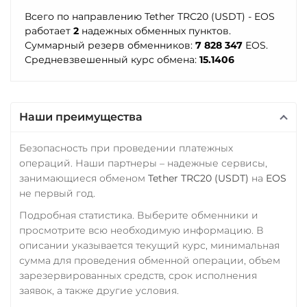
Sui
Всего по направлению Tether TRC20 (USDT) - EOS
МТС Банк RUB
Sushi
работает
2
надежных обменных пунктов.
Суммарный резерв обменников:
7 828 347
EOS.
Открытие RUB
Synthetix (SNX)
Средневзвешенный курс обмена:
15.1406
ОТП Банк
Terra (LUNA)
RUB
UAH
Terra Classic (LUNC)
Наши преимущества
Ощадбанк UAH
Tether (USDT)
Почта Банк RUB
Omni
ERC20
BEP20
Безопасность при проведении платежных
SOL
POL
CRONOS
операций. Наши партнеры – надежные сервисы,
Приват24
ARB
AVAXC
OP
занимающиеся обменом
Tether TRC20 (USDT)
на
EOS
USD
EUR
UAH
TON
NEAR
APT
не первый год.
Промсвязьбанк RUB
Подробная статистика. Выберите обменники и
Tether Gold (XAUt)
просмотрите всю необходимую информацию. В
ПУМБ UAH
Tezos (XTZ)
описании указывается текущий курс, минимальная
Райффайзен
сумма для проведения обменной операции, объем
The Sandbox (SAND)
зарезервированных средств, срок исполнения
RUB
UAH
THETA
заявок, а также другие условия.
РНКБ RUB