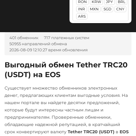
RON
KRW
JPY
BRL
VND
ARS
BEP20
SOL
POL
Lido DAO (LDO)
ЮMoney RUB
INR
MXN
SGD
CNY
ARB
AVAXC
OP
WB Банк RUB
ARS
Litecoin (LTC)
TON
NEAR
Ziraat Bank TRY
Maker (MKR)
Tezos (XTZ)
А-Банк UAH
401 обменник
717 платежных систем
Monero (XMR)
Tron (TRX)
50955 направлений обмена
Авангард RUB
NEAR Protocol
2026-08-09 12:10:27 время обновления
TrueUSD (TUSD)
Ак Барс Банк RUB
NEO
ERC20
TRC20
Выгодный обмен Tether TRC20
Альфа-Банк
Notcoin (NOT)
TRUMP
(USDT) на EOS
RUB
UAH
ONDO
Uniswap (UNI)
CASH-IN RUB
Существует множество обменников электронных
Ontology (ONT)
ERC20
Банк Санкт-Петербург 
денег, предлагающих клиентам выгодные условия. На
Optimism (OP)
USD Coin (USDC)
нашем портале вы найдете десятки предложений,
Беларусбанк BYN
ERC20
BEP20
SOL
которые будут интересны частным лицам и
PancakeSwap (CAKE)
ВТБ Банк RUB
Polygon
ARB
OP
предпринимателям. Проверенные обменники,
Pax Dollar (USDP)
обладающие надежной репутацией, в кратчайший
Газпромбанк RUB
VeChain (VET)
ERC20
срок конвертируют валюту
Tether TRC20 (USDT)
в
EOS
Евразийский Банк KZT