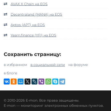
AVAX X Chain на EOS
Decentraland (MANA) на EOS
Aptos (APT) на EOS
Yearn.finance (YFI) на EOS
Сохранить страницу:
в избранном
в социальной сети
на форуме
в блоге
© 2010-2026 E-mon. Все права защищены.
E-mon — мониторинг электронных обменных пунктов.