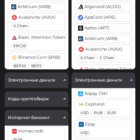
Arbitrum (ARB)
Algorand (ALGO)
Avalanche (AVAX)
ApeCoin (APE)
X Chain
Aptos (APT)
Basic Attention Token (BAT)
Arbitrum (ARB)
ERC20
Avalanche (AVAX)
Binance Coin (BNB)
X Chain
C Chain
BEP20
BEP2
Basic Attention Token (B
Bitcoin (BTC)
ERC20
Электронные деньги
Электронные деньги
BTC
BEP20
Binance Coin (BNB)
Alipay CNY
Bitcoin Cash (BCH)
BEP20
BEP2
Коды криптобирж
Capitalist
Cardano (ADA)
Bitcoin (BTC)
USD
RUB
EUR
Интернет-банкинг
BTC
BEP20
Lightning
Chainlink (LINK)
Epay
OP
ARB
AVAXC
ERC20
Homecredit
USD
Bitcoin Cash (BCH)
RUB