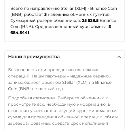
Synthetix (SNX)
ПУМБ UAH
Всего по направлению Stellar (XLM) - Binance Coin
Terra (LUNA)
(BNB) работает
3
надежных обменных пунктов.
Райффайзен
Суммарный резерв обменников:
25 528.5
Binance
Terra Classic (LUNC)
RUB
UAH
Coin (BNB). Средневзвешенный курс обмена:
3
Tether (USDT)
684.5441
РНКБ RUB
Omni
ERC20
TRC20
Росбанк RUB
BEP20
SOL
POL
CRONOS
ARB
AVAXC
Россельхоз банк RUB
Наши преимущества
OP
TON
NEAR
Русский Стандарт RUB
Безопасность при проведении платежных
Tether Gold (XAUt)
Сбербанк
операций. Наши партнеры – надежные сервисы,
Tezos (XTZ)
занимающиеся обменом
Stellar (XLM)
на
Binance
RUB
KZT
QR RUB
Coin (BNB)
не первый год.
The Sandbox (SAND)
СБП RUB
Подробная статистика. Выберите обменники и
THETA
Совкомбанк RUB
просмотрите всю необходимую информацию. В
описании указывается текущий курс, минимальная
Tornado Cash (TORN)
Счет ИП/ООО
сумма для проведения обменной операции, объем
Tron (TRX)
UAH
RUB
USD
EUR
зарезервированных средств, срок исполнения
CNY