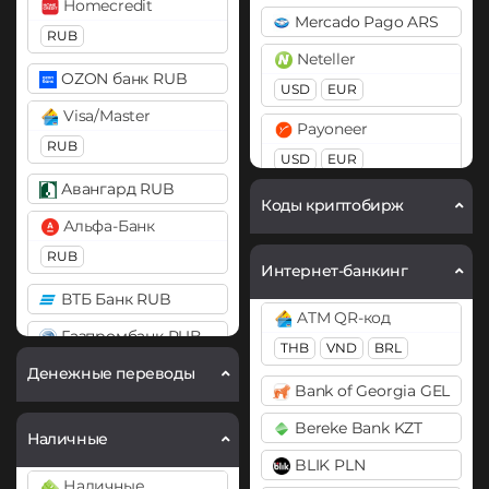
Homecredit
Mercado Pago ARS
Bitcoin SV (BSV)
RUB
Cosmos (ATOM)
Neteller
BitTorrent (BTT)
DAI
OZON банк RUB
USD
EUR
Cardano (ADA)
ERC20
Visa/Master
Payoneer
Chainlink (LINK)
RUB
DASH
USD
EUR
BEP20
ERC20
Decentraland (MANA)
Авангард RUB
PayPal
Коды криптобирж
Chiliz (CHZ)
Dogecoin (DOGE)
Альфа-Банк
USD
EUR
GBP
CAD
Compound (COMP)
DOGE
AUD
RUB
Интернет-банкинг
Cosmos (ATOM)
Polkadot (DOT)
PaySera
ВТБ Банк RUB
ATM QR-код
DOT
Cronos (CRO)
USD
EUR
Газпромбанк RUB
THB
VND
BRL
Curve (CRV)
EOS
Paytm INR
Денежные переводы
Карта МИР RUB
Bank of Georgia GEL
DAI
Ethereum (ETH)
Pix BRL
МТС Банк RUB
Bereke Bank KZT
ERC20
BEP20
ERC20
OP
Наличные
Qiwi
Открытие RUB
ARB
BLIK PLN
DASH
RUB
Почта Банк RUB
Наличные