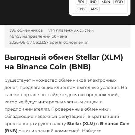
BRL
INR
MXN
SGD
RUB
CASH-IN RUB
Litecoin (LTC)
Tether (USDT)
CNY
ARS
Maker (MKR)
Беларусбанк BYN
ERC20
TRC20
BEP20
SOL
POL
ARB
Monero (XMR)
ВТБ Банк RUB
399 обменников
714 платежных систем
AVAXC
OP
TON
49455 направлений обмена
NEAR Protocol
Газпромбанк RUB
NEAR
2026-08-07 06:23:57 время обновления
NEO
Евразийский Банк KZT
Tezos (XTZ)
Выгодный обмен Stellar (XLM)
Notcoin (NOT)
ЕРИП Расчет BYN
Tron (TRX)
на Binance Coin (BNB)
ONDO
Карта Unionpay CNY
TrueUSD (TUSD)
Ontology (ONT)
Карта UZCARD UZS
Существует множество обменников электронных
ERC20
TRC20
денег, предлагающих клиентам выгодные условия. На
Optimism (OP)
Карта МИР RUB
TRUMP
нашем портале вы найдете десятки предложений,
PancakeSwap (CAKE)
Любой банк
которые будут интересны частным лицам и
Uniswap (UNI)
USD
RUB
EUR
UAH
предпринимателям. Проверенные обменники,
Pax Dollar (USDP)
ERC20
KZT
GBP
CNY
THB
обладающие надежной репутацией, в кратчайший
ERC20
USD Coin (USDC)
JPY
TRY
BYN
CAD
срок конвертируют валюту
Stellar (XLM)
в
Binance Coin
AMD
Pepe
HKD
PLN
INR
ERC20
BEP20
SOL
(BNB)
с минимальной комиссией. Найдите