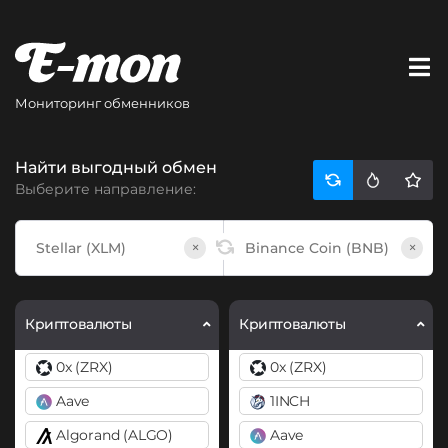
Мониторинг обменников
Найти выгодный обмен
Выберите направление:
×
×
Криптовалюты
Криптовалюты
0x (ZRX)
0x (ZRX)
Aave
1INCH
Algorand (ALGO)
Aave