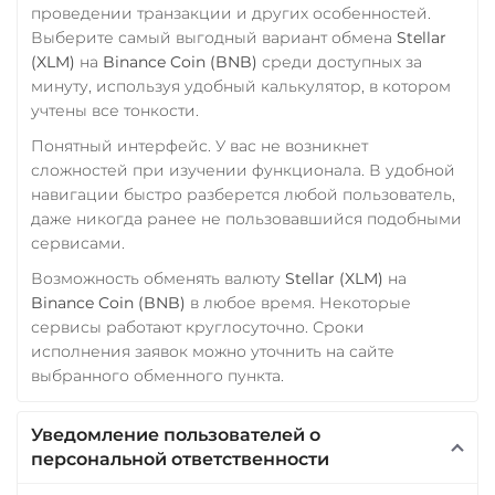
проведении транзакции и других особенностей.
Verge (XVG)
Выберите самый выгодный вариант обмена
Stellar
WAVES
(XLM)
на
Binance Coin (BNB)
среди доступных за
минуту, используя удобный калькулятор, в котором
Wrapped Bitcoin (WBTC)
учтены все тонкости.
ERC20
AVAXC
Понятный интерфейс. У вас не возникнет
Wrapped Ethereum (WET
сложностей при изучении функционала. В удобной
навигации быстро разберется любой пользователь,
ERC20
AVAXC
BASE
даже никогда ранее не пользовавшийся подобными
CRO
RONIN
сервисами.
Yearn.finance (YFI)
Возможность обменять валюту
Stellar (XLM)
на
Binance Coin (BNB)
в любое время. Некоторые
Zcash (ZEC)
сервисы работают круглосуточно. Сроки
исполнения заявок можно уточнить на сайте
выбранного обменного пункта.
Уведомление пользователей о
персональной ответственности