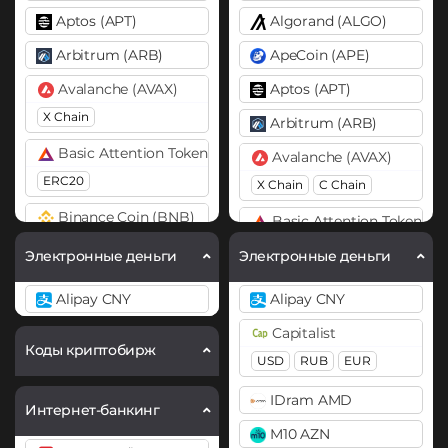
Aptos (APT)
Algorand (ALGO)
Arbitrum (ARB)
ApeCoin (APE)
Avalanche (AVAX)
Aptos (APT)
X Chain
Arbitrum (ARB)
Basic Attention Token (BAT)
Avalanche (AVAX)
ERC20
X Chain
C Chain
Binance Coin (BNB)
Basic Attention Token (B
BEP20
ERC20
Электронные деньги
Электронные деньги
Bitcoin (BTC)
Binance Coin (BNB)
Alipay CNY
Alipay CNY
BTC
BEP20
×
BEP20
BEP2
Capitalist
Bitcoin Cash (BCH)
Bitcoin (BTC)
Коды криптобирж
USD
RUB
EUR
BTC
BEP20
Lightning
Cardano (ADA)
IDram AMD
OP
ARB
AVAXC
Интернет-банкинг
Chainlink (LINK)
M10 AZN
Bitcoin Cash (BCH)
ERC20