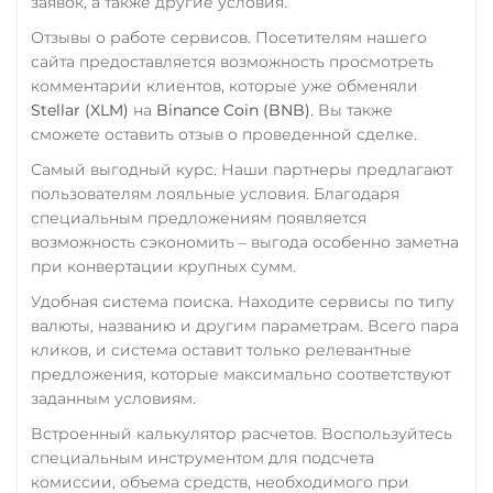
заявок, а также другие условия.
TrueUSD (TUSD)
Тинькофф
Отзывы о работе сервисов. Посетителям нашего
ERC20
TRC20
BEP
сайта предоставляется возможность просмотреть
RUB
CASH-IN RUB
TRUMP
комментарии клиентов, которые уже обменяли
QR RUB
Stellar (XLM)
на
Binance Coin (BNB)
. Вы также
Trust Wallet Token (TWT)
сможете оставить отзыв о проведенной сделке.
УкрСиббанк UAH
BEP20
Самый выгодный курс. Наши партнеры предлагают
Фридом Банк KZT
Uniswap (UNI)
пользователям лояльные условия. Благодаря
Центр Кредит KZT
специальным предложениям появляется
ERC20
возможность сэкономить – выгода особенно заметна
Элкарт KGS
USD Coin (USDC)
при конвертации крупных сумм.
ERC20
BEP20
AVAX
Удобная система поиска. Находите сервисы по типу
SOL
Polygon
валюты, названию и другим параметрам. Всего пара
CRONOS
ARB
OP
кликов, и система оставит только релевантные
BASE
RONIN
NEAR
предложения, которые максимально соответствуют
XLM
заданным условиям.
Встроенный калькулятор расчетов. Воспользуйтесь
Utopia USD (UUSD)
специальным инструментом для подсчета
VeChain (VET)
комиссии, объема средств, необходимого при