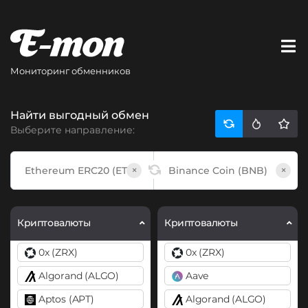
Мониторинг обменников
Найти выгодный обмен
Выберите направление:
×
×
Криптовалюты
Криптовалюты
0x (ZRX)
0x (ZRX)
Algorand (ALGO)
Aave
Aptos (APT)
Algorand (ALGO)