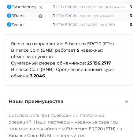
Почта Банк RUB
Tornado Cash (TORN)
CyberMoney
1
3.1
ETH ERC20
от 0.00317
до 316 884.4186
Приват24
Tron (TRX)
RBank
1
3.1
ETH ERC20
от 0.05
до 51.44489
USD
EUR
UAH
TrueUSD (TUSD)
Zveno
1
3.1
ETH ERC20
от 0.00305
до 0.9159
Промсвязьбанк RUB
ERC20
TRC20
BEP
ПУМБ UAH
Всего по направлению Ethereum ERC20 (ETH) -
TRUMP
Binance Coin (BNB) работает
5
надежных
Райффайзен
Trust Wallet Token (TWT)
обменных пунктов.
RUB
UAH
Суммарный резерв обменников:
25 196.2717
BEP20
Binance Coin (BNB). Средневзвешенный курс
РНКБ RUB
Uniswap (UNI)
обмена:
3.2046
Росбанк RUB
ERC20
Россельхоз банк RUB
USD Coin (USDC)
Наши преимущества
ERC20
BEP20
TRC20
Русский Стандарт RUB
AVAX
SOL
Polygon
Сбербанк
Безопасность при проведении платежных
CRONOS
ARB
OP
операций. Наши партнеры – надежные сервисы,
RUB
KZT
QR RUB
BASE
RONIN
NEAR
занимающиеся обменом
Ethereum ERC20 (ETH)
на
SUI
SONIC
СБП RUB
Binance Coin (BNB)
не первый год.