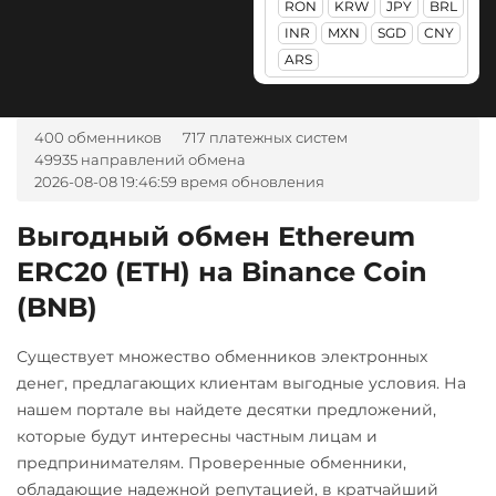
RON
KRW
JPY
BRL
Авангард RUB
PancakeSwap (CAKE)
ERC20
TRC20
BEP20
INR
MXN
SGD
CNY
Ак Барс Банк RUB
SOL
POL
ARB
ARS
Pax Dollar (USDP)
AVAXC
OP
TON
Альфа-Банк
ERC20
NEAR
RUB
UAH
Pepe
400 обменников
717 платежных систем
Tezos (XTZ)
CASH-IN RUB
49935 направлений обмена
Pol (ex-MATIC)
2026-08-08 19:46:59 время обновления
Tron (TRX)
Беларусбанк BYN
POL
TrueUSD (TUSD)
ВТБ Банк RUB
Выгодный обмен Ethereum
Qtum
ERC20
TRC20
ERC20 (ETH) на Binance Coin
Газпромбанк RUB
Ravencoin (RVN)
TRUMP
(BNB)
Евразийский Банк KZT
Ripple (XRP)
Uniswap (UNI)
ЕРИП Расчет BYN
Существует множество обменников электронных
Shib
ERC20
Карта Unionpay CNY
денег, предлагающих клиентам выгодные условия. На
ERC20
BEP20
USD Coin (USDC)
нашем портале вы найдете десятки предложений,
Карта UZCARD UZS
которые будут интересны частным лицам и
Solana (SOL)
ERC20
BEP20
SOL
Карта МИР RUB
предпринимателям. Проверенные обменники,
Polygon
ARB
OP
StableUSD (USDS)
обладающие надежной репутацией, в кратчайший
Любой банк