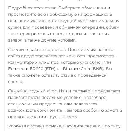
Utopia USD (UUSD)
Подробная статистика. Выберите обменники и
Совкомбанк RUB
просмотрите всю необходимую информацию. В
VeChain (VET)
Счет ИП/ООО
описании указывается текущий курс, минимальная
UAH
RUB
USD
EUR
Verge (XVG)
сумма для проведения обменной операции, объем
CNY
зарезервированных средств, срок исполнения
WAVES
заявок, а также другие условия.
Тинькофф
Wrapped Bitcoin (WBTC)
Отзывы о работе сервисов. Посетителям нашего
RUB
CASH-IN RUB
ERC20
AVAXC
сайта предоставляется возможность просмотреть
QR RUB
комментарии клиентов, которые уже обменяли
Wrapped Ethereum (WET
Ethereum ERC20 (ETH)
на
Binance Coin (BNB)
. Вы
УкрСиббанк UAH
ERC20
AVAXC
BASE
также сможете оставить отзыв о проведенной
Фридом Банк KZT
CRO
RONIN
сделке.
Центр Кредит KZT
Самый выгодный курс. Наши партнеры предлагают
Yearn.finance (YFI)
пользователям лояльные условия. Благодаря
Элкарт KGS
Zcash (ZEC)
специальным предложениям появляется
возможность сэкономить – выгода особенно заметна
при конвертации крупных сумм.
Удобная система поиска. Находите сервисы по типу