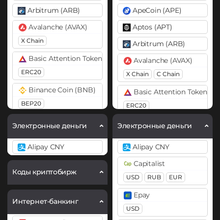
Arbitrum (ARB)
ApeCoin (APE)
Avalanche (AVAX)
Aptos (APT)
X Chain
Arbitrum (ARB)
Basic Attention Token (BAT)
Avalanche (AVAX)
ERC20
X Chain
C Chain
Binance Coin (BNB)
Basic Attention Token (B
BEP20
ERC20
Bitcoin (BTC)
Binance Coin (BNB)
Электронные деньги
Электронные деньги
BTC
BEP20
×
BEP20
BEP2
Alipay CNY
Alipay CNY
Bitcoin Cash (BCH)
Bitcoin (BTC)
Capitalist
BTC
BEP20
Lightning
Cardano (ADA)
Коды криптобирж
USD
RUB
EUR
OP
ARB
AVAXC
Chainlink (LINK)
Epay
Bitcoin Cash (BCH)
Интернет-банкинг
ERC20
USD
Bitcoin SV (BSV)