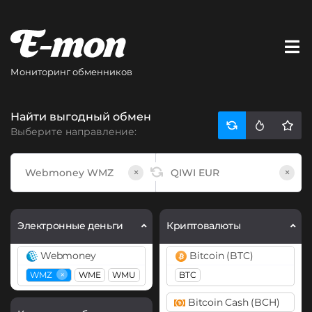
Мониторинг обменников
Найти выгодный обмен
Выберите направление:
×
×
Электронные деньги
Криптовалюты
Webmoney
Bitcoin (BTC)
×
WMZ
WME
WMU
BTC
Bitcoin Cash (BCH)