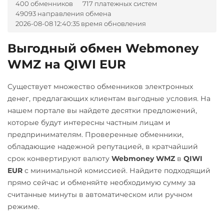
RUB
UAH
400 обменников
717 платежных систем
49093 направления обмена
РНКБ RUB
2026-08-08 12:40:35 время обновления
Росбанк RUB
Выгодный обмен Webmoney
Россельхоз банк RUB
WMZ на QIWI EUR
Русский Стандарт RUB
Существует множество обменников электронных
Сбербанк
денег, предлагающих клиентам выгодные условия. На
RUB
нашем портале вы найдете десятки предложений,
которые будут интересны частным лицам и
СБП RUB
предпринимателям. Проверенные обменники,
Совкомбанк RUB
обладающие надежной репутацией, в кратчайший
Тинькофф
срок конвертируют валюту
Webmoney WMZ
в
QIWI
EUR
с минимальной комиссией. Найдите подходящий
RUB
прямо сейчас и обменяйте необходимую сумму за
УкрСиббанк UAH
считанные минуты в автоматическом или ручном
режиме.
Уралсиб RUB