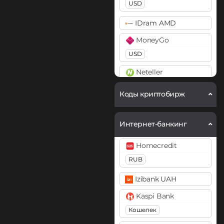
USD
Utopia USD (UUSD)
IDram AMD
MoneyGo
USD
Neteller
USD
EUR
Коды криптобирж
NixMoney
USD
Интернет-банкинг
Payeer
Homecredit
USD
EUR
RUB
Payoneer
Izibank UAH
USD
Kaspi Bank
PayPal
Кошелек
USD
EUR
RUB
GBP