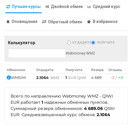
Лучшие курсы
Двойной обмен
Средний курс
Оповещения
В избранное
Обратный обмен
Калькулятор
ОТДАДИТЕ
ПОЛУЧИТЕ
Webmoney WMZ
Обменник
Отдадите
Получите
Резерв
Отзывы
WMSiM
2.1064
1
4 689
-2
/
+0
WMZ
EUR QIWI
Всего по направлению Webmoney WMZ - QIWI
EUR работает
1
надежных обменных пунктов.
Суммарный резерв обменников:
4 689.06
QIWI
EUR. Средневзвешенный курс обмена:
2.1064