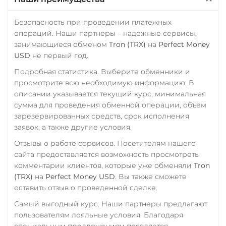
Приват24
Tornado Cash (TORN)
USD
EUR
UAH
Безопасность при проведении платежных
TrueUSD (TUSD)
операций. Наши партнеры – надежные сервисы,
Промсвязьбанк RUB
ERC20
TRC20
BEP
занимающиеся обменом
Tron (TRX)
на
Perfect Money
ПУМБ UAH
USD
не первый год.
TRUMP
Райффайзен
Подробная статистика. Выберите обменники и
Trust Wallet Token (TWT)
просмотрите всю необходимую информацию. В
RUB
UAH
BEP20
описании указывается текущий курс, минимальная
РНКБ RUB
сумма для проведения обменной операции, объем
Uniswap (UNI)
зарезервированных средств, срок исполнения
Росбанк RUB
ERC20
заявок, а также другие условия.
Россельхоз банк RUB
USD Coin (USDC)
Отзывы о работе сервисов. Посетителям нашего
ERC20
BEP20
TRC20
сайта предоставляется возможность просмотреть
Русский Стандарт RUB
комментарии клиентов, которые уже обменяли
Tron
AVAX
SOL
Polygon
Сбербанк
(TRX)
на
Perfect Money USD
. Вы также сможете
CRONOS
ARB
OP
RUB
KZT
QR RUB
оставить отзыв о проведенной сделке.
BASE
RONIN
NEAR
SUI
SONIC
Самый выгодный курс. Наши партнеры предлагают
СБП RUB
пользователям лояльные условия. Благодаря
Utopia USD (UUSD)
Совкомбанк RUB
специальным предложениям появляется