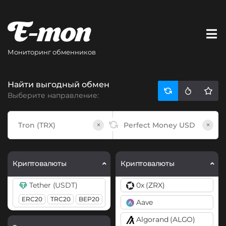
Мониторинг обменников
Найти выгодный обмен
Выберите направление:
×
×
Криптовалюты
Криптовалюты
Tether (USDT)
0x (ZRX)
ERC20
TRC20
BEP20
Aave
Algorand (ALGO)