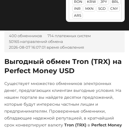
RON
KRW
JPY
BRL
Ак Барс Банк RUB
PancakeSwap (CAKE)
INR
MXN
SGD
CNY
Альфа-Банк
ARS
Pax Dollar (USDP)
RUB
UAH
ERC20
CASH-IN RUB
Pepe
400 обменников
714 платежных систем
Беларусбанк BYN
50165 направлений обмена
Pol (ex-MATIC)
2026-08-07 16:07:01 время обновления
ВТБ Банк RUB
POL
Газпромбанк RUB
Выгодный обмен Tron (TRX) на
Qtum
Perfect Money USD
Евразийский Банк KZT
Ravencoin (RVN)
ЕРИП Расчет BYN
Существует множество обменников электронных
Ripple (XRP)
Карта Unionpay CNY
денег, предлагающих клиентам выгодные условия. На
Shib
нашем портале вы найдете десятки предложений,
Карта UZCARD UZS
ERC20
BEP20
которые будут интересны частным лицам и
Карта МИР RUB
предпринимателям. Проверенные обменники,
Solana (SOL)
обладающие надежной репутацией, в кратчайший
Любой банк
StableUSD (USDS)
срок конвертируют валюту
Tron (TRX)
в
Perfect Money
USD
RUB
EUR
UAH