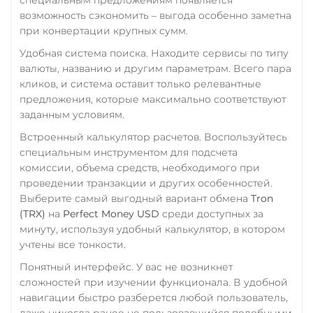
возможность сэкономить – выгода особенно заметна
VeChain (VET)
Счет ИП/ООО
при конвертации крупных сумм.
UAH
RUB
USD
EUR
Verge (XVG)
Удобная система поиска. Находите сервисы по типу
CNY
WAVES
валюты, названию и другим параметрам. Всего пара
Тинькофф
кликов, и система оставит только релевантные
Wrapped Bitcoin (WBTC)
предложения, которые максимально соответствуют
RUB
CASH-IN RUB
ERC20
AVAXC
заданным условиям.
QR RUB
Wrapped Ethereum (WET
Встроенный калькулятор расчетов. Воспользуйтесь
УкрСиббанк UAH
специальным инструментом для подсчета
ERC20
AVAXC
BASE
комиссии, объема средств, необходимого при
Фридом Банк KZT
CRO
RONIN
проведении транзакции и других особенностей.
Центр Кредит KZT
Yearn.finance (YFI)
Выберите самый выгодный вариант обмена
Tron
(TRX)
на
Perfect Money USD
среди доступных за
Элкарт KGS
Zcash (ZEC)
минуту, используя удобный калькулятор, в котором
учтены все тонкости.
Понятный интерфейс. У вас не возникнет
сложностей при изучении функционала. В удобной
навигации быстро разберется любой пользователь,
даже никогда ранее не пользовавшийся подобными