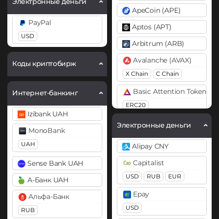
Электронные деньги
ApeCoin (APE)
PayPal
Aptos (APT)
USD
Arbitrum (ARB)
Avalanche (AVAX)
Коды криптобирж
X Chain
C Chain
Basic Attention Token (B
Интернет-банкинг
ERC20
Izibank UAH
Binance Coin (BNB)
Электронные деньги
MonoBank
BEP20
BEP2
UAH
Alipay CNY
Bitcoin (BTC)
Capitalist
Sense Bank UAH
BTC
BEP20
Lightning
USD
RUB
EUR
А-Банк UAH
OP
ARB
AVAXC
Epay
Альфа-Банк
Bitcoin Cash (BCH)
USD
RUB
Bitcoin SV (BSV)