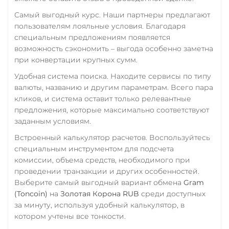
UAH
RUB
USD
EUR
Самый выгодный курс. Наши партнеры предлагают
CNY
пользователям лояльные условия. Благодаря
Тинькофф
специальным предложениям появляется
возможность сэкономить – выгода особенно заметна
RUB
CASH-IN RUB
при конвертации крупных сумм.
QR RUB
Удобная система поиска. Находите сервисы по типу
УкрСиббанк UAH
валюты, названию и другим параметрам. Всего пара
Фридом Банк KZT
кликов, и система оставит только релевантные
предложения, которые максимально соответствуют
Центр Кредит KZT
заданным условиям.
Элкарт KGS
Встроенный калькулятор расчетов. Воспользуйтесь
специальным инструментом для подсчета
комиссии, объема средств, необходимого при
проведении транзакции и других особенностей.
Выберите самый выгодный вариант обмена
Gram
(Toncoin)
на
Золотая Корона RUB
среди доступных
за минуту, используя удобный калькулятор, в
котором учтены все тонкости.