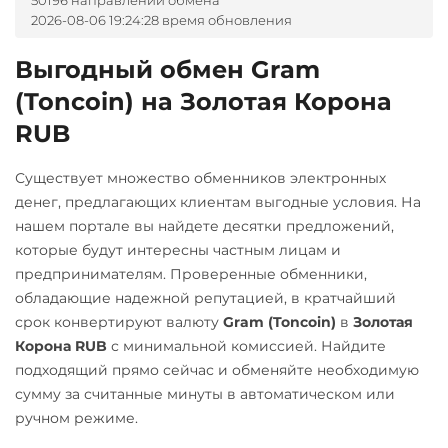
50196 направлений обмена
2026-08-06 19:24:28 время обновления
Qtum
Альфа-Банк
RUB
CASH-IN RUB
Ravencoin (RVN)
Выгодный обмен Gram
Ripple (XRP)
Беларусбанк BYN
(Toncoin) на Золотая Корона
Shib
ВТБ Банк RUB
RUB
ERC20
BEP20
Газпромбанк RUB
Существует множество обменников электронных
Solana (SOL)
Евразийский Банк KZT
денег, предлагающих клиентам выгодные условия. На
StableUSD (USDS)
нашем портале вы найдете десятки предложений,
ЕРИП Расчет BYN
которые будут интересны частным лицам и
Starknet (STRK)
Карта Unionpay CNY
предпринимателям. Проверенные обменники,
Stellar (XLM)
Карта UZCARD UZS
обладающие надежной репутацией, в кратчайший
срок конвертируют валюту
Gram (Toncoin)
в
Золотая
Sui
Карта МИР RUB
Корона RUB
с минимальной комиссией. Найдите
Sushi
Любой банк
подходящий прямо сейчас и обменяйте необходимую
USD
RUB
EUR
UAH
сумму за считанные минуты в автоматическом или
Terra (LUNA)
KZT
GBP
CNY
THB
ручном режиме.
Tether (USDT)
JPY
TRY
BYN
CAD