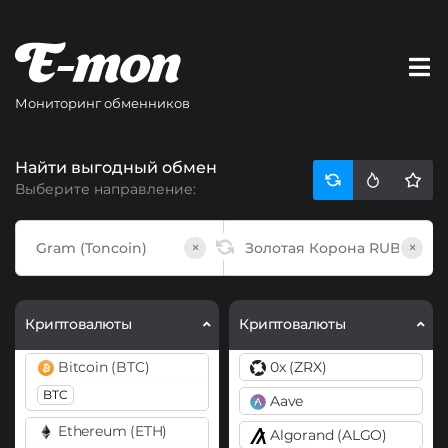
Мониторинг обменников
Найти выгодный обмен
Выберите направление:
×
×
Криптовалюты
Криптовалюты
Bitcoin (BTC)
0x (ZRX)
BTC
Aave
Ethereum (ETH)
Algorand (ALGO)