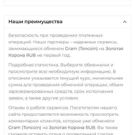
CRONOS
ARB
OP
Промсвязьбанк RUB
BASE
RONIN
NEAR
ПУМБ UAH
Наши преимущества
Utopia USD (UUSD)
Райффайзен
VeChain (VET)
Безопасность при проведении платежных
RUB
UAH
операций. Наши партнеры – надежные сервисы,
Verge (XVG)
РНКБ RUB
занимающиеся обменом
Gram (Toncoin)
на
Золотая
WAVES
Корона RUB
не первый год.
Росбанк RUB
Wrapped Bitcoin (WBTC)
Подробная статистика. Выберите обменники и
Россельхоз банк RUB
просмотрите всю необходимую информацию. В
ERC20
AVAXC
Русский Стандарт RUB
описании указывается текущий курс, минимальная
Wrapped Ethereum (WET
сумма для проведения обменной операции, объем
Сбербанк
зарезервированных средств, срок исполнения
ERC20
AVAXC
BASE
RUB
KZT
QR RUB
заявок, а также другие условия.
CRO
RONIN
Отзывы о работе сервисов. Посетителям нашего
СБП RUB
Yearn.finance (YFI)
сайта предоставляется возможность просмотреть
Совкомбанк RUB
комментарии клиентов, которые уже обменяли
Zcash (ZEC)
Gram (Toncoin)
на
Золотая Корона RUB
. Вы также
Счет ИП/ООО
сможете оставить отзыв о проведенной сделке.