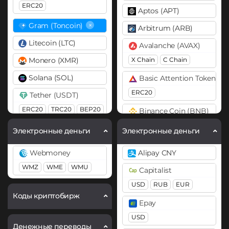
ERC20
Aptos (APT)
×
Gram (Toncoin)
Arbitrum (ARB)
Litecoin (LTC)
Avalanche (AVAX)
Monero (XMR)
X Chain
C Chain
Solana (SOL)
Basic Attention Token (B
ERC20
Tether (USDT)
ERC20
TRC20
BEP20
Binance Coin (BNB)
BEP20
BEP2
Tron (TRX)
Электронные деньги
Электронные деньги
Bitcoin (BTC)
USD Coin (USDC)
Webmoney
Alipay CNY
BTC
BEP20
OP
ERC20
BEP20
WMZ
WME
WMU
Capitalist
ARB
AVAXC
USD
RUB
EUR
Bitcoin Cash (BCH)
Коды криптобирж
Epay
Bitcoin SV (BSV)
USD
BitTorrent (BTT)
Денежные переводы