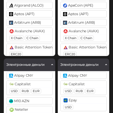
Algorand (ALGO)
ApeCoin (APE)
Aptos (APT)
Aptos (APT)
Arbitrum (ARB)
Arbitrum (ARB)
Avalanche (AVAX)
Avalanche (AVAX)
X Chain
C Chain
X Chain
C Chain
Basic Attention Token (BAT)
Basic Attention Token (B
ERC20
ERC20
Binance Coin (BNB)
Binance Coin (BNB)
Электронные деньги
Электронные деньги
BEP20
BEP20
BEP2
Alipay CNY
Alipay CNY
Bitcoin (BTC)
Binance USD (BUSD)
Capitalist
Capitalist
BTC
BEP20
Lightning
BEP20
USD
RUB
EUR
USD
RUB
EUR
Bitcoin (BTC)
Bitcoin Cash (BCH)
Epay
M10 AZN
BTC
BEP20
OP
Bitcoin SV (BSV)
USD
ARB
AVAXC
Neteller