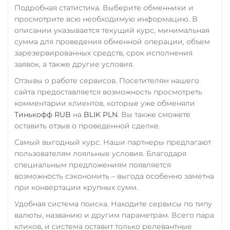
THETA
RUB
UAH
Подробная статистика. Выберите обменники и
NEAR
XLM
просмотрите всю необходимую информацию. В
Tornado Cash (TORN)
РНКБ RUB
Utopia USD (UUSD)
описании указывается текущий курс, минимальная
Tron (TRX)
сумма для проведения обменной операции, объем
Росбанк RUB
VeChain (VET)
зарезервированных средств, срок исполнения
TrueUSD (TUSD)
Россельхоз банк RUB
Yearn.finance (YFI)
заявок, а также другие условия.
ERC20
TRC20
BEP
Русский Стандарт RUB
Отзывы о работе сервисов. Посетителям нашего
Zcash (ZEC)
TRUMP
сайта предоставляется возможность просмотреть
Сбербанк
Zilliqa (ZIL)
комментарии клиентов, которые уже обменяли
Uniswap (UNI)
RUB
Тинькофф RUB
на
BLIK PLN
. Вы также сможете
ERC20
оставить отзыв о проведенной сделке.
СБП RUB
USD Coin (USDC)
Самый выгодный курс. Наши партнеры предлагают
Счет ИП/ООО
пользователям лояльные условия. Благодаря
ERC20
BEP20
TRC20
EUR
CNY
специальным предложениям появляется
AVAX
SOL
Polygon
возможность сэкономить – выгода особенно заметна
CRONOS
ARB
OP
УкрСиббанк UAH
при конвертации крупных сумм.
BASE
RONIN
NEAR
Фридом Банк KZT
Удобная система поиска. Находите сервисы по типу
Utopia USD (UUSD)
валюты, названию и другим параметрам. Всего пара
Центр Кредит KZT
кликов, и система оставит только релевантные