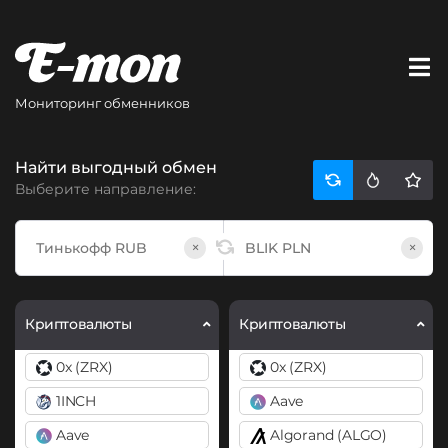
Мониторинг обменников
Найти выгодный обмен
Выберите направление:
×
×
Криптовалюты
Криптовалюты
0x (ZRX)
0x (ZRX)
1INCH
Aave
Aave
Algorand (ALGO)