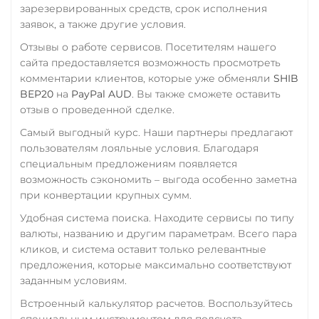
STELLAR
BASE
VeChain (VET)
зарезервированных средств, срок исполнения
СБП RUB
RONIN
NEAR
заявок, а также другие условия.
Verge (XVG)
Счет ИП/ООО
Отзывы о работе сервисов. Посетителям нашего
Utopia USD (UUSD)
WAVES
UAH
USD
EUR
сайта предоставляется возможность просмотреть
VeChain (VET)
комментарии клиентов, которые уже обменяли
SHIB
Wrapped Bitcoin (WBTC)
Тинькофф
BEP20
на
PayPal AUD
. Вы также сможете оставить
Wrapped Bitcoin (WBTC)
ERC20
AVAXC
RUB
QR RUB
отзыв о проведенной сделке.
ERC20
AVAXC
Wrapped Ethereum (WET
Самый выгодный курс. Наши партнеры предлагают
УкрСиббанк UAH
Wrapped Ethereum (WETH)
ERC20
AVAXC
BASE
пользователям лояльные условия. Благодаря
Фридом Банк KZT
ERC20
AVAXC
BASE
CRO
RONIN
специальным предложениям появляется
возможность сэкономить – выгода особенно заметна
CRO
RONIN
Центр Кредит KZT
Yearn.finance (YFI)
при конвертации крупных сумм.
Элкарт KGS
Yearn.finance (YFI)
Zcash (ZEC)
Удобная система поиска. Находите сервисы по типу
Zcash (ZEC)
валюты, названию и другим параметрам. Всего пара
кликов, и система оставит только релевантные
Zilliqa (ZIL)
предложения, которые максимально соответствуют
заданным условиям.
Встроенный калькулятор расчетов. Воспользуйтесь
специальным инструментом для подсчета