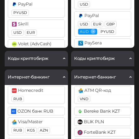
PayPal
USD
BitTorrent (BTT)
Cardano (ADA)
PYUSD
PayPal
Cardano (ADA)
Chainlink (LINK)
Skrill
USD
EUR
GBP
ERC20
Chainlink (LINK)
×
AUD
PYUSD
USD
EUR
ERC20
Cosmos (ATOM)
PaySera
Volet (AdvCash)
Compound (COMP)
Cronos (CRO)
EUR
USD
EUR
Коды криптобирж
Коды криптобирж
Cosmos (ATOM)
DAI
Revolut
Wise
ERC20
Curve (CRV)
EUR
USD
GBP
USD
Интернет-банкинг
Интернет-банкинг
DASH
DASH
Skrill
Homecredit
ATM QR-код
USD
EUR
Decentraland (MANA)
Decentraland (MANA)
RUB
VND
Dogecoin (DOGE)
Volet (AdvCash)
Dogecoin (DOGE)
OZON банк RUB
Bereke Bank KZT
DOGE
USD
EUR
DOGE
Visa/Master
BLIK PLN
Polkadot (DOT)
Webmoney
Polkadot (DOT)
RUB
KGS
AZN
DOT
WMZ
DOT
ForteBank KZT