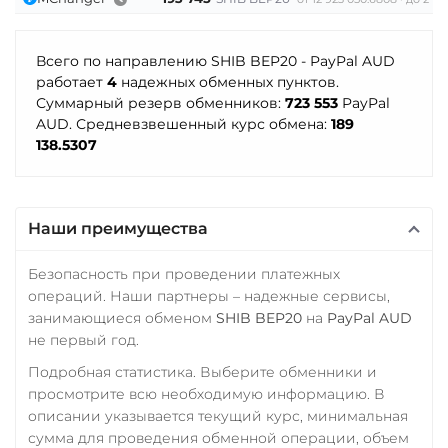
Tether Gold (XAUt)
Tether Gold (XAUt)
Почта Банк RUB
Tezos (XTZ)
Tezos (XTZ)
Всего по направлению SHIB BEP20 - PayPal AUD
Приват24
работает
4
надежных обменных пунктов.
THETA
Tron (TRX)
UAH
Суммарный резерв обменников:
723 553
PayPal
Tron (TRX)
TrueUSD (TUSD)
AUD. Средневзвешенный курс обмена:
189
Промсвязьбанк RUB
138.5307
ERC20
TRC20
TrueUSD (TUSD)
ПУМБ UAH
ERC20
TRC20
TRUMP
Райффайзен
TRUMP
Uniswap (UNI)
Наши преимущества
RUB
UAH
ERC20
UMA
РНКБ RUB
Безопасность при проведении платежных
USD Coin (USDC)
Uniswap (UNI)
операций. Наши партнеры – надежные сервисы,
Росбанк RUB
ERC20
BEP20
AVAX
ERC20
занимающиеся обменом
SHIB BEP20
на
PayPal AUD
Россельхоз банк RUB
SOL
Polygon
не первый год.
USD Coin (USDC)
CRONOS
ARB
OP
Русский Стандарт RUB
Подробная статистика. Выберите обменники и
ERC20
BEP20
AVAX
BASE
RONIN
просмотрите всю необходимую информацию. В
Сбербанк
SOL
Polygon
описании указывается текущий курс, минимальная
Utopia USD (UUSD)
CRONOS
ARB
OP
RUB
QR RUB
сумма для проведения обменной операции, объем