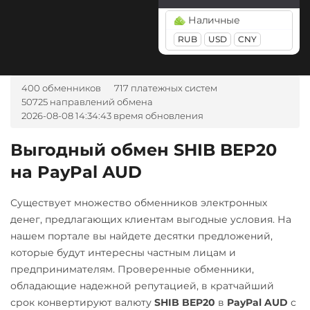
Visa/Master
Райффайзен
NEO
USD
Наличные
RUB
EUR
UAH
NEAR Protocol
RUB
KZT
BYN
AMD
THB
RUB
USD
CNY
Notcoin (NOT)
NEO
РНКБ RUB
GBP
TRY
PLN
MDL
ONDO
Notcoin (NOT)
KGS
CNY
GEL
TJS
Росбанк RUB
INR
UZS
RON
IDR
400 обменников
717 платежных систем
Ontology (ONT)
ONDO
Россельхоз банк RUB
50725 направлений обмена
VND
Optimism (OP)
Ontology (ONT)
2026-08-08 14:34:43 время обновления
Русский Стандарт RUB
А-Банк UAH
PancakeSwap (CAKE)
Optimism (OP)
Сбербанк
Выгодный обмен SHIB BEP20
Авангард RUB
Pepe
PancakeSwap (CAKE)
RUB
QR RUB
на PayPal AUD
Ак Барс Банк RUB
Pol (ex-MATIC)
Pax Dollar (USDP)
СБП RUB
Альфа-Банк
Существует множество обменников электронных
POL
ERC20
Тинькофф
денег, предлагающих клиентам выгодные условия. На
RUB
Qtum
Pepe
RUB
QR RUB
нашем портале вы найдете десятки предложений,
Беларусбанк BYN
которые будут интересны частным лицам и
Ravencoin (RVN)
Pol (ex-MATIC)
предпринимателям. Проверенные обменники,
ВТБ Банк RUB
POL
Ripple (XRP)
обладающие надежной репутацией, в кратчайший
Газпромбанк RUB
Shib
Qtum
срок конвертируют валюту
SHIB BEP20
в
PayPal AUD
с