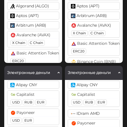
Algorand (ALGO)
Aptos (APT)
Aptos (APT)
Arbitrum (ARB)
Arbitrum (ARB)
Avalanche (AVAX)
X Chain
C Chain
Avalanche (AVAX)
X Chain
C Chain
Basic Attention Token (B
ERC20
Basic Attention Token (BAT)
ERC20
Binance Coin (BNB)
BEP20
BEP2
Binance Coin (BNB)
Электронные деньги
Электронные деньги
BEP20
Bitcoin (BTC)
Alipay CNY
Alipay CNY
BTC
BEP20
OP
Bitcoin (BTC)
Capitalist
Capitalist
ARB
AVAXC
BTC
BEP20
OP
USD
RUB
EUR
USD
RUB
EUR
ARB
AVAXC
Bitcoin Cash (BCH)
Payoneer
IDram AMD
Bitcoin Cash (BCH)
Bitcoin SV (BSV)
USD
EUR
Payoneer
Bitcoin SV (BSV)
BitTorrent (BTT)