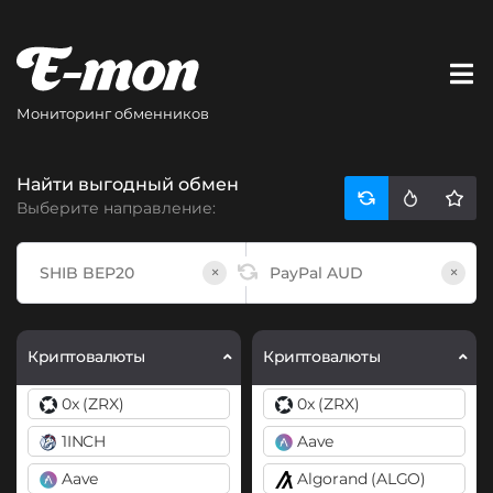
Мониторинг обменников
Найти выгодный обмен
Выберите направление:
×
×
Криптовалюты
Криптовалюты
0x (ZRX)
0x (ZRX)
1INCH
Aave
Aave
Algorand (ALGO)