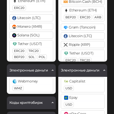
Ethereum (ETH)
Bitcoin Cash (BCH)
ERC20
Ethereum (ETH)
BEP20
ERC20
ARB
Litecoin (LTC)
Monero (XMR)
Gram (Toncoin)
Solana (SOL)
Litecoin (LTC)
Tether (USDT)
Ripple (XRP)
ERC20
TRC20
Tether (USDT)
BEP20
SOL
POL
ERC20
TRC20
ARB
AVAXC
TON
BEP20
SOL
POL
Электронные деньги
Электронные деньги
ARB
TON
Tron (TRX)
Webmoney
Capitalist
USD Coin (USDC)
Tron (TRX)
WMZ
USD
ERC20
BEP20
SOL
TrueUSD (TUSD)
Polygon
ARB
OP
Epay
ERC20
TRC20
NEAR
Коды криптобирж
USD
USD Coin (USDC)
ePayCore