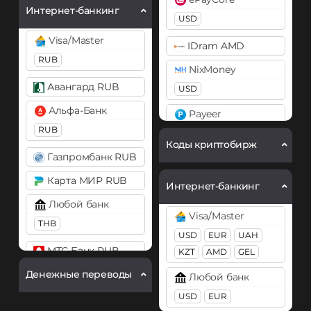
ERC20
BEP20
SOL
Интернет-банкинг
USD
Visa/Master
IDram AMD
RUB
NixMoney
Авангард RUB
USD
Альфа-Банк
Payeer
RUB
EUR
Коды криптобирж
Газпромбанк RUB
PayPal
USD
EUR
Карта МИР RUB
Интернет-банкинг
Volet (AdvCash)
Любой банк
Visa/Master
USD
EUR
THB
USD
EUR
UAH
Webmoney
МТС Банк RUB
KZT
AMD
GEL
WMZ
WME
WMT
Денежные переводы
Открытие RUB
Любой банк
USD
EUR
Почта Банк RUB