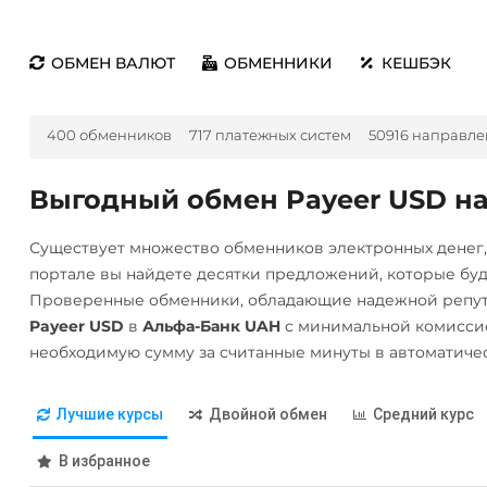
ОБМЕН ВАЛЮТ
ОБМЕННИКИ
КЕШБЭК
400 обменников
717 платежных систем
50916 направл
Выгодный обмен Payeer USD н
Существует множество обменников электронных денег
портале вы найдете десятки предложений, которые бу
Проверенные обменники, обладающие надежной репута
Payeer USD
в
Альфа-Банк UAH
с минимальной комиссие
необходимую сумму за считанные минуты в автоматиче
Лучшие курсы
Двойной обмен
Средний курс
В избранное