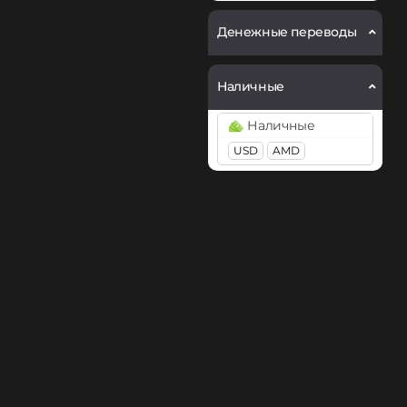
Промсвязьбанк RUB
Денежные переводы
Райффайзен
RUB
Наличные
Сбербанк
Наличные
RUB
USD
AMD
СБП RUB
Тинькофф
RUB