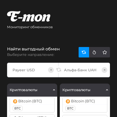
Мониторинг обменников
Найти выгодный обмен
Выберите направление:
×
×
Криптовалюты
Криптовалюты
Bitcoin (BTC)
Bitcoin (BTC)
BTC
BTC