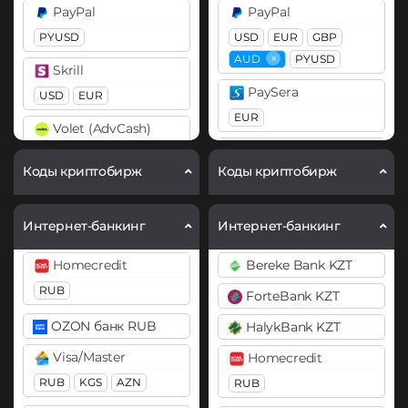
PayPal
PayPal
ERC20
BitTorrent (BTT)
PYUSD
USD
EUR
GBP
Cosmos (ATOM)
Cardano (ADA)
×
AUD
PYUSD
Skrill
DASH
Chainlink (LINK)
PaySera
USD
EUR
ERC20
Decentraland (MANA)
EUR
Volet (AdvCash)
Compound (COMP)
Dogecoin (DOGE)
Revolut
USD
EUR
KZT
Коды криптобирж
Коды криптобирж
DOGE
EUR
USD
GBP
Cosmos (ATOM)
Wise
Polkadot (DOT)
Curve (CRV)
Skrill
USD
Интернет-банкинг
Интернет-банкинг
DOT
USD
EUR
DASH
Ethereum (ETH)
Homecredit
Bereke Bank KZT
Volet (AdvCash)
Decentraland (MANA)
BEP20
ERC20
OP
RUB
USD
EUR
ForteBank KZT
Dogecoin (DOGE)
ARB
BASE
Webmoney
OZON банк RUB
HalykBank KZT
DOGE
Ethereum Classic (ETC)
WMZ
Visa/Master
Homecredit
Polkadot (DOT)
Filecoin (FIL)
RUB
KGS
AZN
RUB
DOT
WeChat CNY