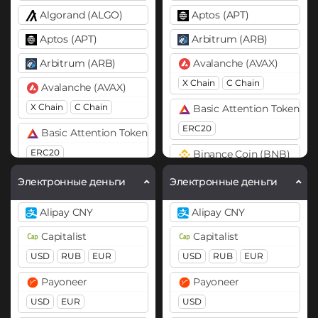
Algorand (ALGO)
Aptos (APT)
Aptos (APT)
Arbitrum (ARB)
Arbitrum (ARB)
Avalanche (AVAX)
X Chain
C Chain
Avalanche (AVAX)
X Chain
C Chain
Basic Attention Token (B
ERC20
Basic Attention Token (BAT)
ERC20
Binance Coin (BNB)
BEP20
Binance Coin (BNB)
Электронные деньги
Электронные деньги
BEP20
Bitcoin (BTC)
Alipay CNY
Alipay CNY
BTC
BEP20
OP
Bitcoin (BTC)
Capitalist
Capitalist
ARB
AVAXC
BTC
BEP20
OP
USD
RUB
EUR
USD
RUB
EUR
ARB
AVAXC
Bitcoin Cash (BCH)
Payoneer
Payoneer
Bitcoin Cash (BCH)
Cardano (ADA)
USD
EUR
USD
Bitcoin SV (BSV)
Chainlink (LINK)