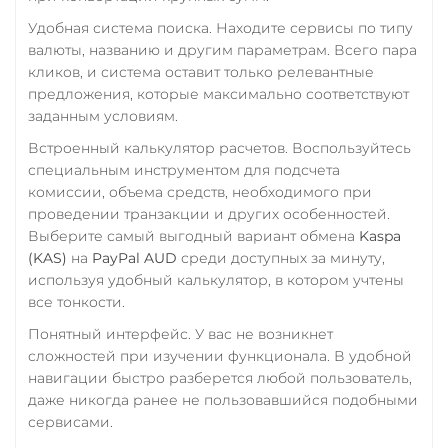
STELLAR
BASE
Zcash (ZEC)
Удобная система поиска. Находите сервисы по типу
RONIN
NEAR
валюты, названию и другим параметрам. Всего пара
Utopia USD (UUSD)
кликов, и система оставит только релевантные
предложения, которые максимально соответствуют
VeChain (VET)
заданным условиям.
Wrapped Bitcoin (WBTC)
Встроенный калькулятор расчетов. Воспользуйтесь
ERC20
AVAXC
специальным инструментом для подсчета
комиссии, объема средств, необходимого при
Wrapped Ethereum (WETH)
проведении транзакции и других особенностей.
ERC20
AVAXC
BASE
Выберите самый выгодный вариант обмена
Kaspa
CRO
RONIN
(KAS)
на
PayPal AUD
среди доступных за минуту,
используя удобный калькулятор, в котором учтены
Yearn.finance (YFI)
все тонкости.
Zcash (ZEC)
Понятный интерфейс. У вас не возникнет
сложностей при изучении функционала. В удобной
Zilliqa (ZIL)
навигации быстро разберется любой пользователь,
даже никогда ранее не пользовавшийся подобными
сервисами.