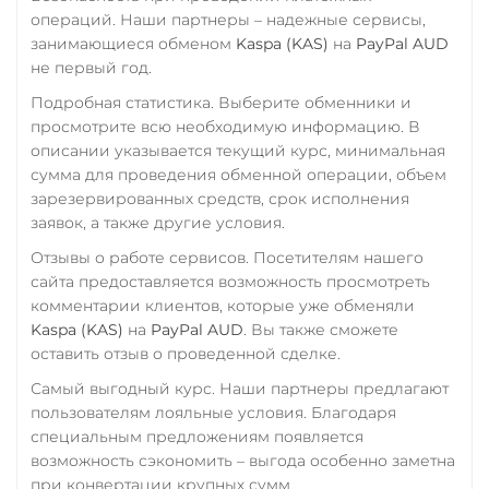
USD Coin (USDC)
RUB
Tether Gold (XAUt)
операций. Наши партнеры – надежные сервисы,
занимающиеся обменом
Kaspa (KAS)
на
PayPal AUD
ERC20
BEP20
AVAX
Tezos (XTZ)
Фридом Банк KZT
не первый год.
SOL
Polygon
THETA
CRONOS
Центр Кредит KZT
ARB
OP
Подробная статистика. Выберите обменники и
BASE
RONIN
NEAR
просмотрите всю необходимую информацию. В
Tron (TRX)
описании указывается текущий курс, минимальная
Utopia USD (UUSD)
TrueUSD (TUSD)
сумма для проведения обменной операции, объем
зарезервированных средств, срок исполнения
ERC20
TRC20
VeChain (VET)
заявок, а также другие условия.
Verge (XVG)
TRUMP
Отзывы о работе сервисов. Посетителям нашего
WAVES
UMA
сайта предоставляется возможность просмотреть
комментарии клиентов, которые уже обменяли
Wrapped Bitcoin (WBTC)
Uniswap (UNI)
Kaspa (KAS)
на
PayPal AUD
. Вы также сможете
ERC20
AVAXC
ERC20
оставить отзыв о проведенной сделке.
Wrapped Ethereum (WET
USD Coin (USDC)
Самый выгодный курс. Наши партнеры предлагают
пользователям лояльные условия. Благодаря
ERC20
AVAXC
BASE
ERC20
BEP20
AVAX
специальным предложениям появляется
CRO
RONIN
SOL
Polygon
возможность сэкономить – выгода особенно заметна
CRONOS
ARB
OP
Yearn.finance (YFI)
при конвертации крупных сумм.