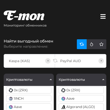
Мониторинг обменников
Найти выгодный обмен
Выберите направление:
×
×
Криптовалюты
Криптовалюты
0x (ZRX)
0x (ZRX)
1INCH
Aave
Aave
Algorand (ALGO)