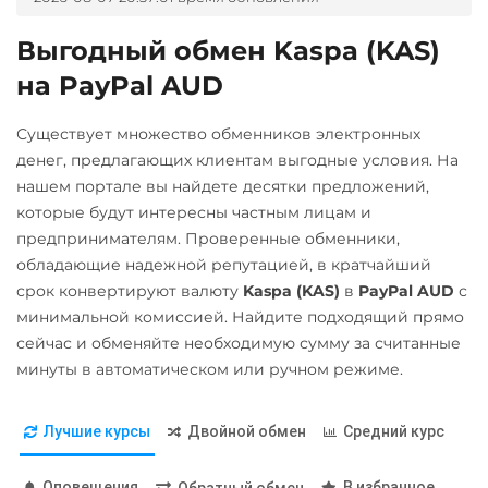
Райффайзен
Беларусбанк BYN
ERC20
NEO
RUB
ВТБ Банк RUB
Выгодный обмен Kaspa (KAS)
Pepe
Notcoin (NOT)
РНКБ RUB
на PayPal AUD
Газпромбанк RUB
Pol (ex-MATIC)
ONDO
Росбанк RUB
Евразийский Банк KZT
Существует множество обменников электронных
POL
Ontology (ONT)
Россельхоз банк RUB
ЕРИП Расчет BYN
денег, предлагающих клиентам выгодные условия. На
Qtum
Optimism (OP)
нашем портале вы найдете десятки предложений,
Русский Стандарт RUB
Карта UZCARD UZS
которые будут интересны частным лицам и
Ravencoin (RVN)
PancakeSwap (CAKE)
Сбербанк
Карта МИР RUB
предпринимателям. Проверенные обменники,
Ripple (XRP)
Pepe
RUB
QR RUB
обладающие надежной репутацией, в кратчайший
Любой банк
Shib
Pol (ex-MATIC)
срок конвертируют валюту
Kaspa (KAS)
в
PayPal AUD
с
СБП RUB
THB
PLN
IDR
минимальной комиссией. Найдите подходящий прямо
ERC20
BEP20
POL
Тинькофф
МТС Банк RUB
сейчас и обменяйте необходимую сумму за считанные
Solana (SOL)
Qtum
RUB
минуты в автоматическом или ручном режиме.
Открытие RUB
StableUSD (USDS)
Ravencoin (RVN)
ОТП Банк
Лучшие курсы
Двойной обмен
Средний курс
Stellar (XLM)
Ripple (XRP)
RUB
Sui
Shib
Почта Банк RUB
Оповещения
В избранное