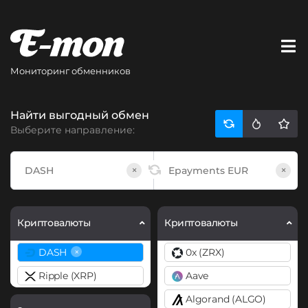
Мониторинг обменников
Найти выгодный обмен
Выберите направление:
×
×
Криптовалюты
Криптовалюты
×
DASH
0x (ZRX)
Ripple (XRP)
Aave
Algorand (ALGO)