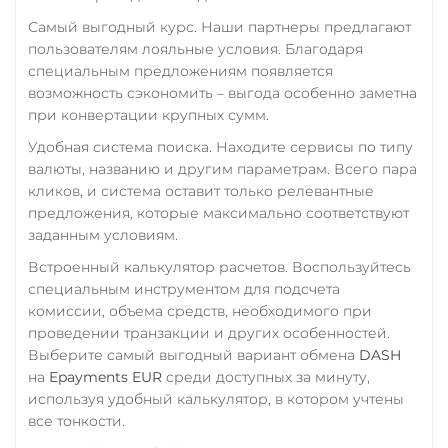
UAH
RUB
USD
EUR
Verge (XVG)
Самый выгодный курс. Наши партнеры предлагают
CNY
пользователям лояльные условия. Благодаря
WAVES
Тинькофф
специальным предложениям появляется
Wrapped Bitcoin (WBTC)
возможность сэкономить – выгода особенно заметна
RUB
CASH-IN RUB
при конвертации крупных сумм.
QR RUB
ERC20
AVAXC
Удобная система поиска. Находите сервисы по типу
Wrapped Ethereum (WET
УкрСиббанк UAH
валюты, названию и другим параметрам. Всего пара
ERC20
AVAXC
BASE
кликов, и система оставит только релевантные
Фридом Банк KZT
CRO
RONIN
предложения, которые максимально соответствуют
Центр Кредит KZT
заданным условиям.
Yearn.finance (YFI)
Элкарт KGS
Встроенный калькулятор расчетов. Воспользуйтесь
Zcash (ZEC)
специальным инструментом для подсчета
комиссии, объема средств, необходимого при
проведении транзакции и других особенностей.
Выберите самый выгодный вариант обмена
DASH
на
Epayments EUR
среди доступных за минуту,
используя удобный калькулятор, в котором учтены
все тонкости.