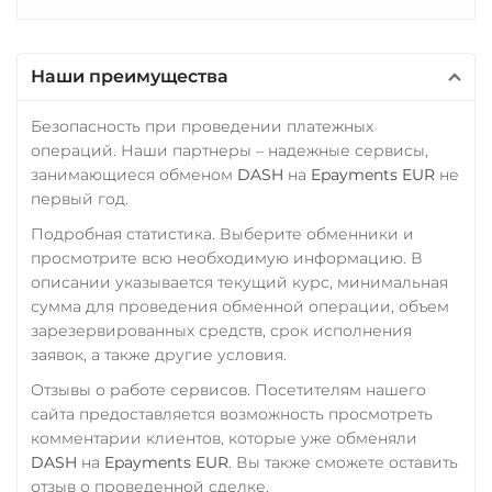
TrueUSD (TUSD)
Промсвязьбанк RUB
ERC20
TRC20
BEP
ПУМБ UAH
Наши преимущества
TRUMP
Райффайзен
Trust Wallet Token (TWT)
Безопасность при проведении платежных
RUB
UAH
операций. Наши партнеры – надежные сервисы,
BEP20
РНКБ RUB
занимающиеся обменом
DASH
на
Epayments EUR
не
Uniswap (UNI)
первый год.
Росбанк RUB
ERC20
Подробная статистика. Выберите обменники и
Россельхоз банк RUB
просмотрите всю необходимую информацию. В
USD Coin (USDC)
описании указывается текущий курс, минимальная
Русский Стандарт RUB
ERC20
BEP20
TRC20
сумма для проведения обменной операции, объем
Сбербанк
AVAX
SOL
Polygon
зарезервированных средств, срок исполнения
CRONOS
ARB
OP
RUB
KZT
QR RUB
заявок, а также другие условия.
BASE
RONIN
NEAR
Отзывы о работе сервисов. Посетителям нашего
СБП RUB
XLM
сайта предоставляется возможность просмотреть
Совкомбанк RUB
комментарии клиентов, которые уже обменяли
Utopia USD (UUSD)
DASH
на
Epayments EUR
. Вы также сможете оставить
Счет ИП/ООО
VeChain (VET)
отзыв о проведенной сделке.