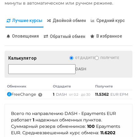
минуты в автоматическом или ручном режиме.
Stellar (XLM)
AMD
HKD
PLN
INR
VND
BGN
AED
GEL
Sui
AUD
ILS
IDR
NZD
Лучшие курсы
Двойной обмен
Средний курс
Terra (LUNA)
KRW
PKR
NGN
MYR
RON
PHP
CZK
Terra Classic (LUNC)
Оповещения
В избранное
Обратный обмен
ARS
MXN
SEK
BDT
Tether (USDT)
UYU
Omni
ERC20
TRC20
Калькулятор
ОТДАДИТЕ
ПОЛУЧИТЕ
МТС Банк RUB
BEP20
SOL
POL
DASH
CRONOS
ARB
AVAXC
Открытие RUB
OP
TON
NEAR
ОТП Банк
Обменник
Отдадите
Получите
Р
Tether Gold (XAUt)
RUB
UAH
FreeChange
1
11.5362
1
DASH
EUR EPM
от 0.2
до 30
Tezos (XTZ)
Ощадбанк UAH
THETA
Почта Банк RUB
Всего по направлению DASH - Epayments EUR
работает
1
надежных обменных пунктов.
Tornado Cash (TORN)
Приват24
Суммарный резерв обменников:
100
Epayments
Tron (TRX)
USD
EUR
UAH
EUR. Средневзвешенный курс обмена:
11.6202