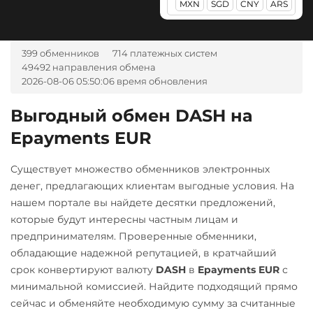
MXN
SGD
CNY
ARS
Pax Dollar (USDP)
Альфа-Банк
ERC20
RUB
CASH-IN RUB
399 обменников
714 платежных систем
Pepe
Беларусбанк BYN
49492 направления обмена
2026-08-06 05:50:06 время обновления
Pol (ex-MATIC)
ВТБ Банк RUB
POL
Газпромбанк RUB
Выгодный обмен DASH на
Qtum
Epayments EUR
Евразийский Банк KZT
Ravencoin (RVN)
ЕРИП Расчет BYN
Существует множество обменников электронных
Ripple (XRP)
Карта Unionpay CNY
денег, предлагающих клиентам выгодные условия. На
нашем портале вы найдете десятки предложений,
Shib
Карта UZCARD UZS
которые будут интересны частным лицам и
ERC20
BEP20
Карта МИР RUB
предпринимателям. Проверенные обменники,
Solana (SOL)
обладающие надежной репутацией, в кратчайший
Любой банк
срок конвертируют валюту
DASH
в
Epayments EUR
с
USD
RUB
EUR
UAH
StableUSD (USDS)
минимальной комиссией. Найдите подходящий прямо
KZT
GBP
CNY
THB
Starknet (STRK)
сейчас и обменяйте необходимую сумму за считанные
JPY
TRY
BYN
CAD