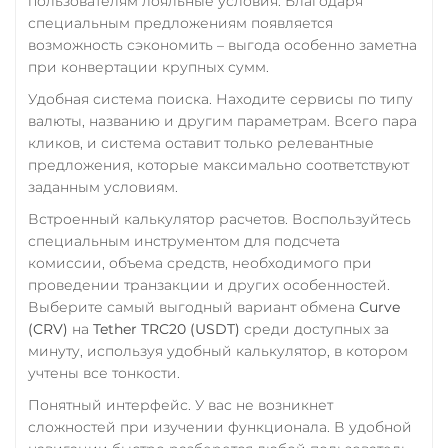
пользователям лояльные условия. Благодаря
Tezos (XTZ)
специальным предложениям появляется
The Sandbox (SAND)
возможность сэкономить – выгода особенно заметна
при конвертации крупных сумм.
THETA
Удобная система поиска. Находите сервисы по типу
Tornado Cash (TORN)
валюты, названию и другим параметрам. Всего пара
Tron (TRX)
кликов, и система оставит только релевантные
предложения, которые максимально соответствуют
TrueUSD (TUSD)
заданным условиям.
ERC20
TRC20
BEP
Встроенный калькулятор расчетов. Воспользуйтесь
TRUMP
специальным инструментом для подсчета
комиссии, объема средств, необходимого при
Trust Wallet Token (TWT)
проведении транзакции и других особенностей.
BEP20
Выберите самый выгодный вариант обмена
Curve
(CRV)
на
Tether TRC20 (USDT)
среди доступных за
Uniswap (UNI)
минуту, используя удобный калькулятор, в котором
ERC20
учтены все тонкости.
USD Coin (USDC)
Понятный интерфейс. У вас не возникнет
сложностей при изучении функционала. В удобной
ERC20
BEP20
TRC20