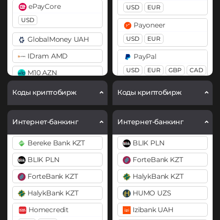
ePayCore
USD
EUR
Bitcoin Cash (BCH)
USD
Payoneer
Bitcoin SV (BSV)
GlobalMoney UAH
USD
EUR
BitTorrent (BTT)
IDram AMD
PayPal
Cardano (ADA)
USD
EUR
GBP
CAD
M10 AZN
Chainlink (LINK)
AUD
Mercado Pago ARS
Коды криптобирж
Коды криптобирж
BEP20
ERC20
Pix BRL
MoneyGo
Chiliz (CHZ)
Revolut
EUR
USD
RUB
Интернет-банкинг
Интернет-банкинг
Compound (COMP)
EUR
USD
GBP
Neteller
Bereke Bank KZT
BLIK PLN
Cosmos (ATOM)
Skrill
USD
EUR
BLIK PLN
ForteBank KZT
USD
EUR
Cronos (CRO)
NixMoney
ForteBank KZT
HalykBank KZT
×
Curve (CRV)
WeChat CNY
USD
HalykBank KZT
HUMO UZS
DAI
Wise
Payeer
Homecredit
Izibank UAH
ERC20
POLYGON
USD
EUR
GBP
USD
EUR