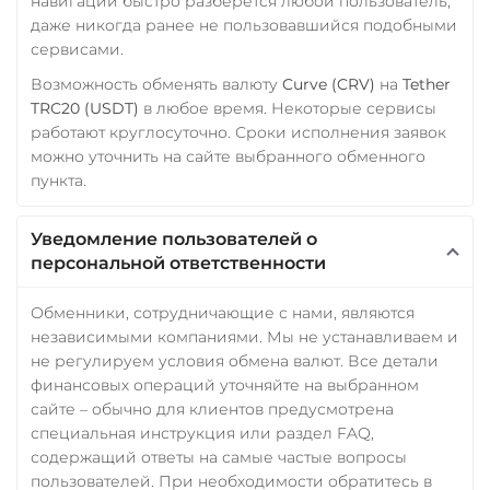
навигации быстро разберется любой пользователь,
AVAX
SOL
Polygon
даже никогда ранее не пользовавшийся подобными
CRONOS
ARB
OP
сервисами.
STELLAR
BASE
Возможность обменять валюту
Curve (CRV)
на
Tether
RONIN
NEAR
XLM
TRC20 (USDT)
в любое время. Некоторые сервисы
SUI
SONIC
работают круглосуточно. Сроки исполнения заявок
Utopia USD (UUSD)
можно уточнить на сайте выбранного обменного
пункта.
VeChain (VET)
Verge (XVG)
Уведомление пользователей о
персональной ответственности
WAVES
Wrapped Bitcoin (WBTC)
Обменники, сотрудничающие с нами, являются
ERC20
AVAXC
независимыми компаниями. Мы не устанавливаем и
не регулируем условия обмена валют. Все детали
Wrapped Ethereum (WETH)
финансовых операций уточняйте на выбранном
ERC20
AVAXC
BASE
сайте – обычно для клиентов предусмотрена
CRO
RONIN
специальная инструкция или раздел FAQ,
содержащий ответы на самые частые вопросы
Yearn.finance (YFI)
пользователей. При необходимости обратитесь в