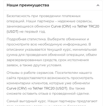
StableUSD (USDS)
Наши преимущества
СБП RUB
Starknet (STRK)
Совкомбанк RUB
Безопасность при проведении платежных
Stellar (XLM)
операций. Наши партнеры – надежные сервисы,
Счет ИП/ООО
Sui
занимающиеся обменом
Curve (CRV)
на
Tether TRC20
UAH
RUB
USD
EUR
(USDT)
не первый год.
Sushi
CNY
Подробная статистика. Выберите обменники и
Synthetix (SNX)
просмотрите всю необходимую информацию. В
Тинькофф
описании указывается текущий курс, минимальная
Terra (LUNA)
RUB
QR RUB
сумма для проведения обменной операции, объем
Terra Classic (LUNC)
зарезервированных средств, срок исполнения
УкрСиббанк UAH
заявок, а также другие условия.
Tether (USDT)
Фридом Банк KZT
Omni
ERC20
BEP20
Отзывы о работе сервисов. Посетителям нашего
Центр Кредит KZT
сайта предоставляется возможность просмотреть
SOL
POL
CRONOS
комментарии клиентов, которые уже обменяли
ARB
AVAXC
OP
Элкарт KGS
Curve (CRV)
на
Tether TRC20 (USDT)
. Вы также
TON
NEAR
APT
сможете оставить отзыв о проведенной сделке.
Tether Gold (XAUt)
Самый выгодный курс. Наши партнеры предлагают