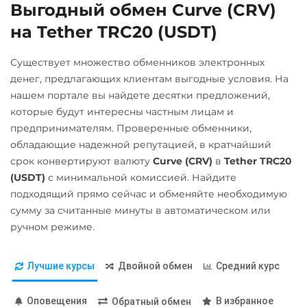
Выгодный обмен Curve (CRV)
Газпромбанк RUB
KuCoin Token (KCS)
UAH
EUR
на Tether TRC20 (USDT)
Евразийский Банк KZT
Kusama (KSM)
УкрСиббанк UAH
Карта Unionpay CNY
Kyber Network (KNC)
Существует множество обменников электронных
Фридом Банк KZT
Карта UZCARD UZS
денег, предлагающих клиентам выгодные условия. На
Lido DAO (LDO)
Центр Кредит KZT
нашем портале вы найдете десятки предложений,
Карта МИР RUB
Litecoin (LTC)
Элкарт KGS
которые будут интересны частным лицам и
Любой банк
предпринимателям. Проверенные обменники,
Maker (MKR)
USD
RUB
EUR
UAH
обладающие надежной репутацией, в кратчайший
Monero (XMR)
GBP
CNY
THB
TRY
срок конвертируют валюту
Curve (CRV)
в
Tether TRC20
PLN
NEAR Protocol
INR
VND
AED
(USDT)
с минимальной комиссией. Найдите
GEL
NZD
ARS
MXN
подходящий прямо сейчас и обменяйте необходимую
NEO
сумму за считанные минуты в автоматическом или
МТС Банк RUB
Notcoin (NOT)
ручном режиме.
Открытие RUB
ONDO
ОТП Банк
Лучшие курсы
Двойной обмен
Средний курс
Ontology (ONT)
RUB
UAH
Optimism (OP)
Оповещения
В избранное
Обратный обмен