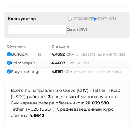
Ощадбанк UAH
PancakeSwap (CAKE)
Почта Банк RUB
Pax Dollar (USDP)
Калькулятор
ОТДАДИТЕ
ПОЛУЧИТЕ
Приват24
ERC20
Curve (CRV)
USD
EUR
UAH
Pepe
Промсвязьбанк RUB
Pol (ex-MATIC)
Обменник
Отдадите
П
ПУМБ UAH
POL
ERC20
BullupAI
4.4392
1
CRV
от 48.83073
до 9 449 734.389
Райффайзен
CoinSwapEs
4.4607
1
CRV
от 1 250
Qtum
RUB
UAH
Fury-exchange
4.5191
1
CRV
от 451.90796
до 90 381.59108
Quant (QNT)
РНКБ RUB
Ravencoin (RVN)
Всего по направлению Curve (CRV) - Tether TRC20
Росбанк RUB
Ripple (XRP)
(USDT) работает
3
надежных обменных пунктов.
Суммарный резерв обменников:
20 039 580
Россельхоз банк RUB
Shib
Tether TRC20 (USDT). Средневзвешенный курс
Русский Стандарт RUB
ERC20
BEP20
обмена:
4.6642
Сбербанк
Solana (SOL)
RUB
KZT
QR RUB