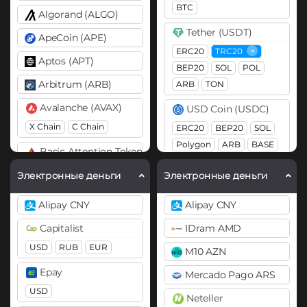
BTC
Algorand (ALGO)
Tether (USDT)
ApeCoin (APE)
×
ERC20
TRC20
Aptos (APT)
BEP20
SOL
POL
Arbitrum (ARB)
ARB
TON
Avalanche (AVAX)
USD Coin (USDC)
X Chain
C Chain
ERC20
BEP20
SOL
Polygon
ARB
BASE
Basic Attention Token (BAT)
ERC20
Электронные деньги
Электронные деньги
BEAM
Alipay CNY
Alipay CNY
Binance Coin (BNB)
Capitalist
IDram AMD
BEP20
BEP2
ERC20
USD
RUB
EUR
M10 AZN
Bitcoin (BTC)
Epay
Mercado Pago ARS
BTC
BEP20
Lightning
USD
Neteller
OP
ARB
AVAXC