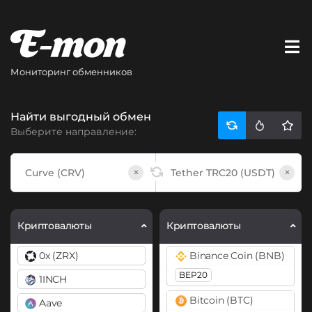
Мониторинг обменников
Найти выгодный обмен
Выберите направление:
×
×
Криптовалюты
Криптовалюты
0x (ZRX)
Binance Coin (BNB)
BEP20
1INCH
Bitcoin (BTC)
Aave