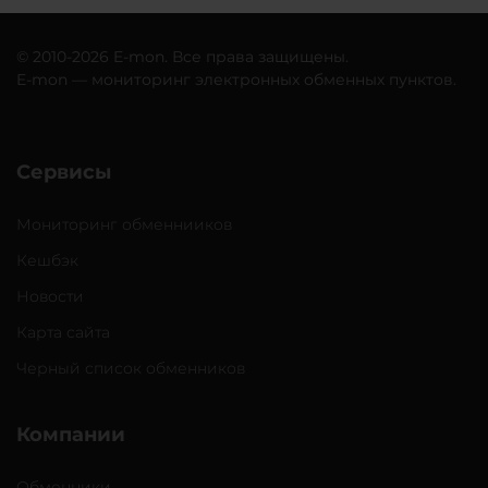
© 2010-2026 E-mon. Все права защищены.
E-mon — мониторинг электронных обменных пунктов.
Сервисы
Мониторинг обменнииков
Кешбэк
Новости
Карта сайта
Черный список обменников
Компании
Обменники