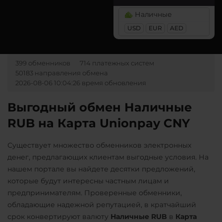
Notcoin (NOT)
Pax Dollar (USDP)
ВТБ Банк RUB
Наличные
ERC20
Ontology (ONT)
Газпромбанк RUB
USD
EUR
AED
Pol (ex-MATIC)
Optimism (OP)
Евразийский Банк KZT
POL
PancakeSwap (CAKE)
Карта МИР RUB
399 обменников
714 платежных систем
Qtum
Pepe
50183 направления обмена
Любой банк
Ravencoin (RVN)
2026-08-06 10:04:26 время обновления
Pol (ex-MATIC)
RUB
PLN
VND
POL
Ripple (XRP)
Выгодный обмен Наличные
МТС Банк RUB
Shib
Qtum
RUB на Карта Unionpay CNY
Открытие RUB
ERC20
Ravencoin (RVN)
Существует множество обменников электронных
Почта Банк RUB
Solana (SOL)
Ripple (XRP)
денег, предлагающих клиентам выгодные условия. На
Приват24
StableUSD (USDS)
нашем портале вы найдете десятки предложений,
Shib
UAH
которые будут интересны частным лицам и
ERC20
Starknet (STRK)
предпринимателям. Проверенные обменники,
Промсвязьбанк RUB
Stellar (XLM)
Solana (SOL)
обладающие надежной репутацией, в кратчайший
Райффайзен
срок конвертируют валюту
Наличные RUB
в
Карта
Sui
StableUSD (USDS)