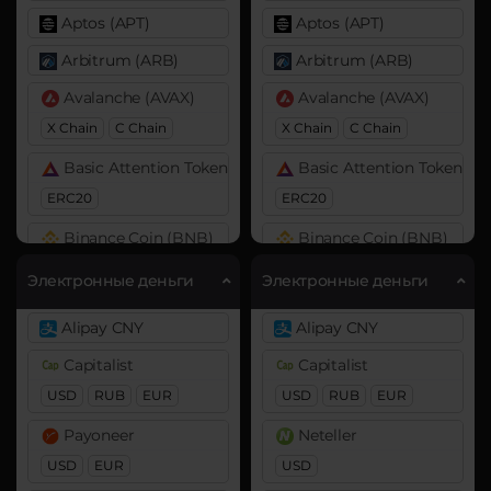
Aptos (APT)
Aptos (APT)
Arbitrum (ARB)
Arbitrum (ARB)
Avalanche (AVAX)
Avalanche (AVAX)
X Chain
C Chain
X Chain
C Chain
Basic Attention Token (BAT)
Basic Attention Token (B
ERC20
ERC20
Binance Coin (BNB)
Binance Coin (BNB)
BEP20
BEP20
BEP2
Электронные деньги
Электронные деньги
Bitcoin (BTC)
Bitcoin (BTC)
Alipay CNY
Alipay CNY
BTC
BEP20
BTC
BEP20
AVAXC
Capitalist
Capitalist
Bitcoin Cash (BCH)
Bitcoin Cash (BCH)
USD
RUB
EUR
USD
RUB
EUR
Bitcoin SV (BSV)
Bitcoin SV (BSV)
Payoneer
Neteller
BitTorrent (BTT)
BitTorrent (BTT)
USD
EUR
USD