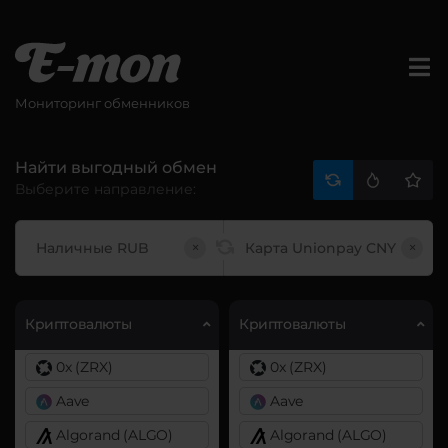
Мониторинг обменников
Найти выгодный обмен
Выберите направление:
×
×
Криптовалюты
Криптовалюты
0x (ZRX)
0x (ZRX)
Aave
Aave
Algorand (ALGO)
Algorand (ALGO)