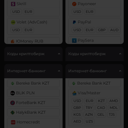
Cardano (ADA)
Cardano (ADA)
Skrill
Payoneer
Chainlink (LINK)
Chainlink (LINK)
USD
EUR
USD
EUR
ERC20
ERC20
Volet (AdvCash)
PayPal
Cosmos (ATOM)
Cosmos (ATOM)
USD
EUR
USD
EUR
GBP
AUD
Curve (CRV)
DAI
PaySera
ЮMoney RUB
ERC20
BEP20
EUR
DAI
Коды криптобирж
Коды криптобирж
ERC20
DASH
Pix BRL
DASH
Decentraland (MANA)
Revolut
Интернет-банкинг
Интернет-банкинг
EUR
USD
Decentraland (MANA)
Dogecoin (DOGE)
Bereke Bank KZT
Bereke Bank KZT
DOGE
Dogecoin (DOGE)
Skrill
BLIK PLN
Visa/Master
DOGE
USD
EUR
Polkadot (DOT)
USD
EUR
KZT
AMD
ForteBank KZT
DOT
Polkadot (DOT)
Volet (AdvCash)
GBP
TRY
CAD
MDL
HalykBank KZT
DOT
USD
EUR
Ethereum (ETH)
KGS
AZN
GEL
TJS
AED
UZS
Homecredit
BEP20
ERC20
OP
Ethereum (ETH)
Webmoney