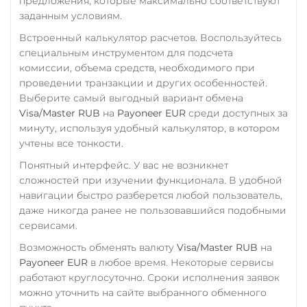
предложения, которые максимально соответствуют
WAVES
заданным условиям.
Элкарт KGS
Wrapped Bitcoin (WBTC)
Встроенный калькулятор расчетов. Воспользуйтесь
ERC20
AVAXC
специальным инструментом для подсчета
комиссии, объема средств, необходимого при
Wrapped Ethereum (WET
проведении транзакции и других особенностей.
ERC20
AVAXC
BASE
Выберите самый выгодный вариант обмена
CRO
RONIN
Visa/Master RUB
на
Payoneer EUR
среди доступных за
минуту, используя удобный калькулятор, в котором
Yearn.finance (YFI)
учтены все тонкости.
Zcash (ZEC)
Понятный интерфейс. У вас не возникнет
сложностей при изучении функционала. В удобной
навигации быстро разберется любой пользователь,
даже никогда ранее не пользовавшийся подобными
сервисами.
Возможность обменять валюту
Visa/Master RUB
на
Payoneer EUR
в любое время. Некоторые сервисы
работают круглосуточно. Сроки исполнения заявок
можно уточнить на сайте выбранного обменного