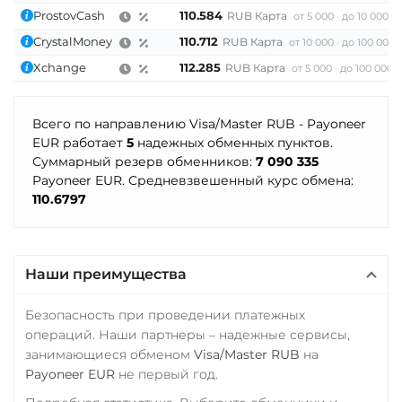
RON
CZK
ARS
MXN
Stellar (XLM)
ProstovCash
110.584
RUB Карта
от 5 000
до 10 000 0
TrueUSD (TUSD)
МТС Банк RUB
CrystalMoney
110.712
RUB Карта
от 10 000
до 100 000 
Sui
ERC20
TRC20
Xchange
112.285
RUB Карта
от 5 000
до 100 000 
Открытие RUB
Sushi
TRUMP
ОТП Банк
Terra (LUNA)
UMA
Всего по направлению Visa/Master RUB - Payoneer
UAH
Terra Classic (LUNC)
EUR работает
5
надежных обменных пунктов.
Uniswap (UNI)
Суммарный резерв обменников:
7 090 335
Ощадбанк UAH
Tether (USDT)
ERC20
Payoneer EUR. Средневзвешенный курс обмена:
Omni
Почта Банк RUB
ERC20
TRC20
110.6797
USD Coin (USDC)
BEP20
SOL
POL
Приват24
ERC20
BEP20
SOL
CRONOS
ARB
AVAXC
UAH
Polygon
ARB
OP
OP
TON
NEAR
STELLAR
BASE
NEAR
Наши преимущества
Промсвязьбанк RUB
Tether Gold (XAUt)
Utopia USD (UUSD)
ПУМБ UAH
Безопасность при проведении платежных
Tezos (XTZ)
операций. Наши партнеры – надежные сервисы,
VeChain (VET)
Райффайзен
THETA
занимающиеся обменом
Visa/Master RUB
на
Yearn.finance (YFI)
RUB
UAH
Payoneer EUR
не первый год.
Tornado Cash (TORN)
Zcash (ZEC)