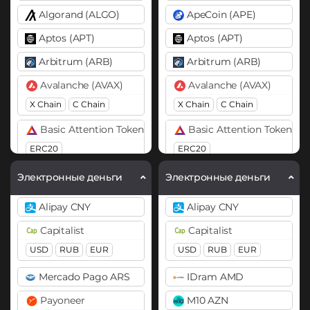
Algorand (ALGO)
ApeCoin (APE)
Aptos (APT)
Aptos (APT)
Arbitrum (ARB)
Arbitrum (ARB)
Avalanche (AVAX)
Avalanche (AVAX)
X Chain
C Chain
X Chain
C Chain
Basic Attention Token (BAT)
Basic Attention Token (B
ERC20
ERC20
Binance Coin (BNB)
Binance Coin (BNB)
Электронные деньги
Электронные деньги
BEP20
BEP20
BEP2
Alipay CNY
Alipay CNY
Bitcoin (BTC)
Bitcoin (BTC)
Capitalist
Capitalist
BTC
BEP20
BTC
BEP20
OP
USD
RUB
EUR
USD
RUB
EUR
ARB
AVAXC
Bitcoin Cash (BCH)
Mercado Pago ARS
IDram AMD
Bitcoin Cash (BCH)
Bitcoin SV (BSV)
Payoneer
M10 AZN
Bitcoin SV (BSV)