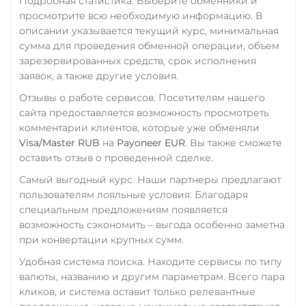
Подробная статистика. Выберите обменники и
РНКБ RUB
Tron (TRX)
просмотрите всю необходимую информацию. В
Zilliqa (ZIL)
Росбанк RUB
описании указывается текущий курс, минимальная
TrueUSD (TUSD)
сумма для проведения обменной операции, объем
Россельхоз банк RUB
ERC20
TRC20
BEP
зарезервированных средств, срок исполнения
Русский Стандарт RUB
заявок, а также другие условия.
TRUMP
Сбербанк
Отзывы о работе сервисов. Посетителям нашего
Uniswap (UNI)
сайта предоставляется возможность просмотреть
RUB
ERC20
комментарии клиентов, которые уже обменяли
СБП RUB
Visa/Master RUB
на
Payoneer EUR
. Вы также сможете
USD Coin (USDC)
оставить отзыв о проведенной сделке.
Счет ИП/ООО
ERC20
BEP20
TRC20
Самый выгодный курс. Наши партнеры предлагают
AVAX
SOL
Polygon
CNY
пользователям лояльные условия. Благодаря
CRONOS
ARB
OP
Тинькофф
специальным предложениям появляется
BASE
RONIN
NEAR
возможность сэкономить – выгода особенно заметна
RUB
Utopia USD (UUSD)
при конвертации крупных сумм.
УкрСиббанк UAH
Удобная система поиска. Находите сервисы по типу
VeChain (VET)
Фридом Банк KZT
валюты, названию и другим параметрам. Всего пара
Verge (XVG)
кликов, и система оставит только релевантные
Центр Кредит KZT