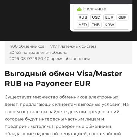
Sense Bank UAH
Ontology (ONT)
Райффайзен
Наличные
Jupiter (JUP)
ЮMoney RUB
UPI INR
Optimism (OP)
RUB
RUB
USD
EUR
GBP
Kaspa (KAS)
VakifBank TRY
PancakeSwap (CAKE)
AED
THB
KRW
РНКБ RUB
Litecoin (LTC)
Visa/Master
Pepe
Россельхоз банк RUB
USD
EUR
UAH
KZT
Maker (MKR)
Pol (ex-MATIC)
400 обменников
717 платежных систем
BYN
AMD
THB
GBP
Русский Стандарт RUB
Monero (XMR)
POL
50422 направления обмена
TRY
PLN
CAD
MDL
2026-08-07 19:50:40 время обновления
Сбербанк
NEAR Protocol
KGS
CNY
AZN
CZK
Qtum
RUB
QR RUB
GEL
TJS
INR
AED
NEO
Выгодный обмен Visa/Master
Ravencoin (RVN)
NGN
UZS
BRL
RON
СБП RUB
RUB на Payoneer EUR
Notcoin (NOT)
Ripple (XRP)
IDR
VND
ARS
Тинькофф
OmiseGO (OMG)
Shib
Ziraat Bank TRY
Существует множество обменников электронных
RUB
ONDO
ERC20
денег, предлагающих клиентам выгодные условия. На
А-Банк UAH
нашем портале вы найдете десятки предложений,
Ontology (ONT)
Solana (SOL)
Авангард RUB
которые будут интересны частным лицам и
Optimism (OP)
StableUSD (USDS)
предпринимателям. Проверенные обменники,
Альфа-Банк
обладающие надежной репутацией, в кратчайший
PancakeSwap (CAKE)
Starknet (STRK)
RUB
UAH