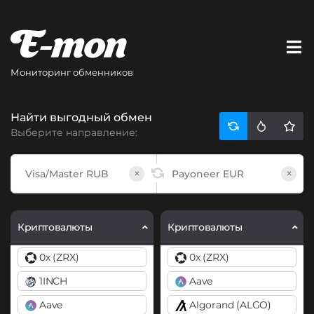
Мониторинг обменников
Найти выгодный обмен
Выберите направление:
×
×
Криптовалюты
Криптовалюты
0x (ZRX)
0x (ZRX)
1INCH
Aave
Aave
Algorand (ALGO)