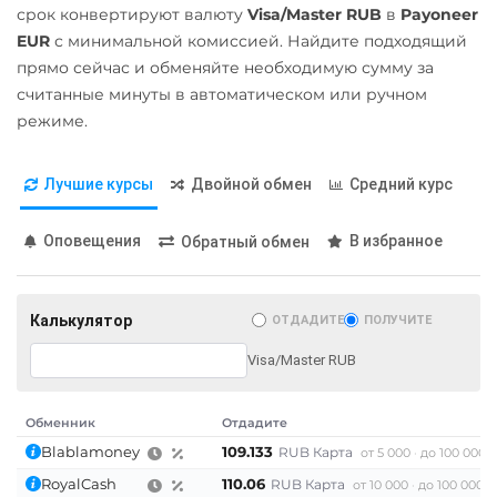
срок конвертируют валюту
Visa/Master RUB
в
Payoneer
Pax Dollar (USDP)
Stellar (XLM)
Беларусбанк BYN
EUR
с минимальной комиссией. Найдите подходящий
ERC20
прямо сейчас и обменяйте необходимую сумму за
Sui
ВТБ Банк RUB
считанные минуты в автоматическом или ручном
Pepe
Sushi
Газпромбанк RUB
режиме.
Pol (ex-MATIC)
Synthetix (SNX)
Евразийский Банк KZT
POL
Terra (LUNA)
Лучшие курсы
Двойной обмен
Средний курс
ЕРИП Расчет BYN
Qtum
Tether (USDT)
Карта Unionpay CNY
Оповещения
В избранное
Обратный обмен
Ravencoin (RVN)
ERC20
TRC20
BEP20
Карта UZCARD UZS
SOL
POL
ARB
Ripple (XRP)
Карта МИР RUB
AVAXC
OP
TON
Калькулятор
ОТДАДИТЕ
ПОЛУЧИТЕ
Shib
NEAR
Любой банк
ERC20
BEP20
Visa/Master RUB
USD
EUR
UAH
KZT
Tether Gold (XAUt)
GBP
CNY
THB
JPY
Solana (SOL)
Tezos (XTZ)
Обменник
Отдадите
TRY
BYN
CAD
HKD
StableUSD (USDS)
THETA
PLN
INR
VND
AED
Blablamoney
109.133
RUB Карта
от 5 000
до 100 000 
Starknet (STRK)
GEL
IDR
KRW
NGN
RoyalCash
110.06
RUB Карта
от 10 000
до 100 000 
Tron (TRX)