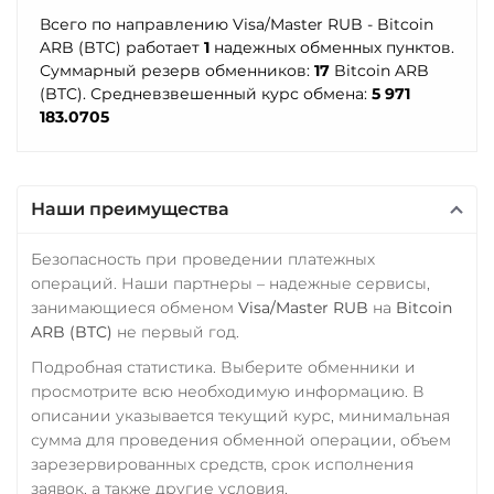
UAH
Stellar (XLM)
Всего по направлению Visa/Master RUB - Bitcoin
ARB (BTC) работает
1
надежных обменных пунктов.
Ощадбанк UAH
Sui
Суммарный резерв обменников:
17
Bitcoin ARB
Почта Банк RUB
Sushi
(BTC). Средневзвешенный курс обмена:
5 971
183.0705
Приват24
Terra (LUNA)
UAH
Terra Classic (LUNC)
Промсвязьбанк RUB
Tether (USDT)
Наши преимущества
ПУМБ UAH
ERC20
TRC20
BEP20
Безопасность при проведении платежных
SOL
POL
CRONOS
Райффайзен
операций. Наши партнеры – надежные сервисы,
ARB
AVAXC
OP
RUB
UAH
занимающиеся обменом
Visa/Master RUB
на
Bitcoin
TON
NEAR
ARB (BTC)
не первый год.
РНКБ RUB
Tether Gold (XAUt)
Подробная статистика. Выберите обменники и
Росбанк RUB
просмотрите всю необходимую информацию. В
Tezos (XTZ)
описании указывается текущий курс, минимальная
Россельхоз банк RUB
THETA
сумма для проведения обменной операции, объем
Русский Стандарт RUB
зарезервированных средств, срок исполнения
Tornado Cash (TORN)
заявок, а также другие условия.