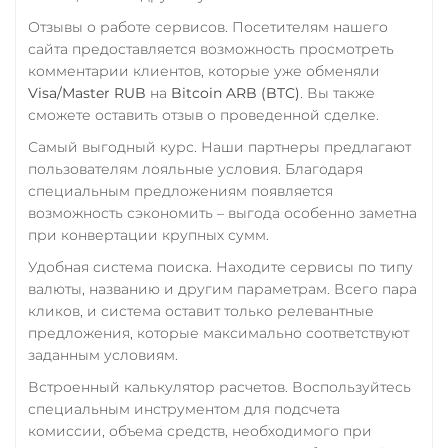
Сбербанк
Tron (TRX)
Отзывы о работе сервисов. Посетителям нашего
RUB
TrueUSD (TUSD)
сайта предоставляется возможность просмотреть
СБП RUB
комментарии клиентов, которые уже обменяли
ERC20
TRC20
BEP
Visa/Master RUB
на
Bitcoin ARB (BTC)
. Вы также
Счет ИП/ООО
TRUMP
сможете оставить отзыв о проведенной сделке.
CNY
Самый выгодный курс. Наши партнеры предлагают
Uniswap (UNI)
Тинькофф
пользователям лояльные условия. Благодаря
ERC20
специальным предложениям появляется
RUB
USD Coin (USDC)
возможность сэкономить – выгода особенно заметна
УкрСиббанк UAH
при конвертации крупных сумм.
ERC20
BEP20
TRC20
AVAX
SOL
Polygon
Удобная система поиска. Находите сервисы по типу
Фридом Банк KZT
CRONOS
ARB
OP
валюты, названию и другим параметрам. Всего пара
Центр Кредит KZT
кликов, и система оставит только релевантные
BASE
RONIN
NEAR
предложения, которые максимально соответствуют
Элкарт KGS
Utopia USD (UUSD)
заданным условиям.
VeChain (VET)
Встроенный калькулятор расчетов. Воспользуйтесь
специальным инструментом для подсчета
Verge (XVG)
комиссии, объема средств, необходимого при