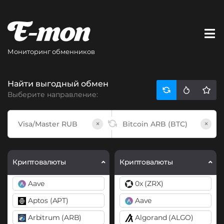
Мониторинг обменников
Найти выгодный обмен
Выберите направление:
×
×
Криптовалюты
Криптовалюты
Aave
0x (ZRX)
Aptos (APT)
Aave
Arbitrum (ARB)
Algorand (ALGO)