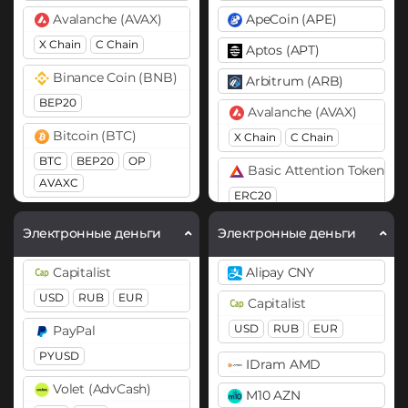
Avalanche (AVAX)
ApeCoin (APE)
X Chain
C Chain
Aptos (APT)
Binance Coin (BNB)
Arbitrum (ARB)
BEP20
Avalanche (AVAX)
Bitcoin (BTC)
X Chain
C Chain
BTC
BEP20
OP
Basic Attention Token (B
AVAXC
ERC20
Bitcoin Cash (BCH)
Binance Coin (BNB)
Электронные деньги
Электронные деньги
Cardano (ADA)
BEP20
BEP2
Capitalist
Alipay CNY
Cosmos (ATOM)
Bitcoin (BTC)
USD
RUB
EUR
Capitalist
DASH
BTC
BEP20
OP
USD
RUB
EUR
PayPal
×
ARB
AVAXC
Dogecoin (DOGE)
PYUSD
IDram AMD
DOGE
Bitcoin Cash (BCH)
Volet (AdvCash)
M10 AZN
Ethereum (ETH)
Bitcoin SV (BSV)