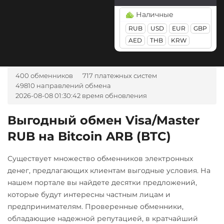
Visa/Master
Tezos (XTZ)
Россельхоз банк RUB
USD
Наличные
EUR
UAH
KZT
Jupiter (JUP)
ЮMoney RUB
Tron (TRX)
Русский Стандарт RUB
BYN
AMD
THB
GBP
RUB
USD
EUR
GBP
Kaspa (KAS)
USD Coin (USDC)
TRY
PLN
CAD
MDL
Сбербанк
AED
THB
KRW
Litecoin (LTC)
ERC20
BEP20
AVAX
KGS
CNY
AZN
CZK
RUB
SOL
Polygon
GEL
TJS
INR
AED
Maker (MKR)
Тинькофф
CRONOS
ARB
OP
NGN
UZS
BRL
RON
400 обменников
717 платежных систем
Monero (XMR)
49810 направлений обмена
BASE
RONIN
IDR
VND
ARS
RUB
2026-08-08 01:30:42 время обновления
NEAR Protocol
Utopia USD (UUSD)
А-Банк UAH
NEO
Выгодный обмен Visa/Master
Wrapped Bitcoin (WBTC)
Авангард RUB
RUB на Bitcoin ARB (BTC)
Notcoin (NOT)
ERC20
AVAXC
Альфа-Банк
OmiseGO (OMG)
RUB
UAH
Wrapped Ethereum (WETH)
Существует множество обменников электронных
ONDO
ERC20
AVAXC
BASE
денег, предлагающих клиентам выгодные условия. На
Беларусбанк BYN
CRO
RONIN
нашем портале вы найдете десятки предложений,
Ontology (ONT)
ВТБ Банк RUB
которые будут интересны частным лицам и
Zcash (ZEC)
Optimism (OP)
предпринимателям. Проверенные обменники,
Газпромбанк RUB
обладающие надежной репутацией, в кратчайший
PancakeSwap (CAKE)