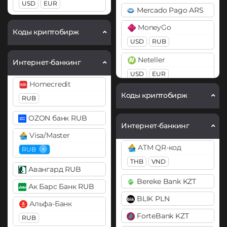
USD
EUR
Mercado Pago ARS
BEP20
ERC20
OP
BitTorrent (BTT)
ARB
BASE
MoneyGo
Cardano (ADA)
Коды криптобирж
Ethereum Classic (ETC)
USD
RUB
Chainlink (LINK)
Gram (Toncoin)
Neteller
Интернет-банкинг
BEP20
ERC20
USD
EUR
Kaspa (KAS)
Compound (COMP)
Homecredit
Payoneer
Litecoin (LTC)
Коды криптобирж
RUB
Cosmos (ATOM)
USD
EUR
Monero (XMR)
Cronos (CRO)
OZON банк RUB
PayPal
Интернет-банкинг
NEAR Protocol
DAI
Visa/Master
USD
EUR
GBP
AUD
ONDO
ATM QR-код
ERC20
×
RUB
PYUSD
THB
VND
Optimism (OP)
DASH
Авангард RUB
PaySera
PancakeSwap (CAKE)
Bereke Bank KZT
EUR
Decentraland (MANA)
Ак Барс Банк RUB
Pepe
BLIK PLN
Dogecoin (DOGE)
Paytm INR
Альфа-Банк
Pol (ex-MATIC)
ForteBank KZT
DOGE
RUB
Pix BRL