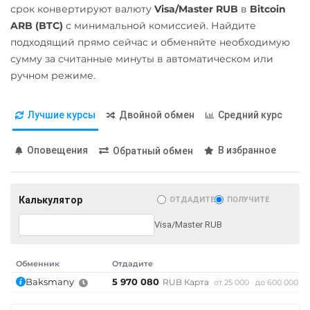
Евразийский Банк KZT
срок конвертируют валюту
Visa/Master RUB
в
Bitcoin
Pax Dollar (USDP)
ЕРИП Расчет BYN
ARB (BTC)
с минимальной комиссией. Найдите
ERC20
подходящий прямо сейчас и обменяйте необходимую
Карта Unionpay CNY
сумму за считанные минуты в автоматическом или
Pepe
Карта UZCARD UZS
ручном режиме.
Pol (ex-MATIC)
Карта МИР RUB
POL
Лучшие курсы
Двойной обмен
Средний курс
Любой банк
Qtum
USD
EUR
UAH
KZT
Оповещения
В избранное
Обратный обмен
GBP
CNY
THB
TRY
Ravencoin (RVN)
BYN
CAD
HKD
PLN
Ripple (XRP)
INR
VND
AED
GEL
Калькулятор
ОТДАДИТЕ
ПОЛУЧИТЕ
Shib
IDR
NGN
RON
CZK
ARS
MXN
ERC20
BEP20
Visa/Master RUB
МТС Банк RUB
Solana (SOL)
Обменник
Отдадите
Открытие RUB
StableUSD (USDS)
Baksmany
5 970 080
RUB Карта
от 25 000
до 600 000
ОТП Банк
Starknet (STRK)