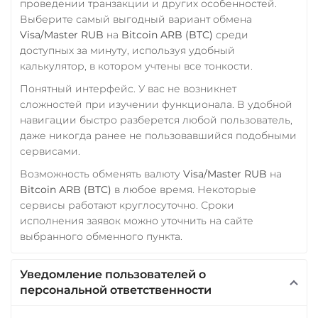
WAVES
проведении транзакции и других особенностей.
Выберите самый выгодный вариант обмена
Wrapped Bitcoin (WBTC)
Visa/Master RUB
на
Bitcoin ARB (BTC)
среди
ERC20
AVAXC
доступных за минуту, используя удобный
калькулятор, в котором учтены все тонкости.
Wrapped Ethereum (WET
Понятный интерфейс. У вас не возникнет
ERC20
AVAXC
BASE
сложностей при изучении функционала. В удобной
CRO
RONIN
навигации быстро разберется любой пользователь,
даже никогда ранее не пользовавшийся подобными
Yearn.finance (YFI)
сервисами.
Zcash (ZEC)
Возможность обменять валюту
Visa/Master RUB
на
Bitcoin ARB (BTC)
в любое время. Некоторые
сервисы работают круглосуточно. Сроки
исполнения заявок можно уточнить на сайте
выбранного обменного пункта.
Уведомление пользователей о
персональной ответственности