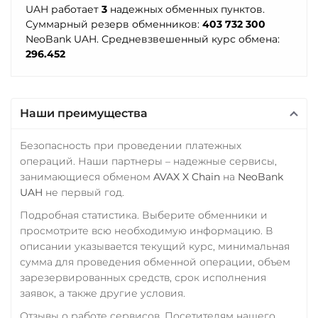
Terra Classic (LUNC)
UAH работает
3
надежных обменных пунктов.
Промсвязьбанк RUB
Суммарный резерв обменников:
403 732 300
Tether (USDT)
NeoBank UAH. Средневзвешенный курс обмена:
ПУМБ UAH
Omni
ERC20
TRC20
296.452
Райффайзен
BEP20
SOL
POL
RUB
UAH
CRONOS
ARB
AVAXC
OP
TON
NEAR
РНКБ RUB
Наши преимущества
Tether Gold (XAUt)
Росбанк RUB
Безопасность при проведении платежных
Tezos (XTZ)
Россельхоз банк RUB
операций. Наши партнеры – надежные сервисы,
занимающиеся обменом
AVAX X Chain
на
NeoBank
The Sandbox (SAND)
Русский Стандарт RUB
UAH
не первый год.
THETA
Сбербанк
Подробная статистика. Выберите обменники и
Tornado Cash (TORN)
RUB
KZT
QR RUB
просмотрите всю необходимую информацию. В
описании указывается текущий курс, минимальная
Tron (TRX)
СБП RUB
сумма для проведения обменной операции, объем
TrueUSD (TUSD)
зарезервированных средств, срок исполнения
Совкомбанк RUB
заявок, а также другие условия.
ERC20
TRC20
BEP
Счет ИП/ООО
Отзывы о работе сервисов. Посетителям нашего