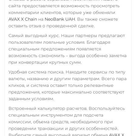
TRUMP
UAH
RUB
USD
EUR
сайта предоставляется возможность просмотреть
CNY
Trust Wallet Token (TWT)
комментарии клиентов, которые уже обменяли
AVAX X Chain
на
NeoBank UAH
. Вы также сможете
Тинькофф
BEP20
оставить отзыв о проведенной сделке.
RUB
CASH-IN RUB
Uniswap (UNI)
Самый выгодный курс. Наши партнеры предлагают
QR RUB
ERC20
пользователям лояльные условия. Благодаря
УкрСиббанк UAH
специальным предложениям появляется
USD Coin (USDC)
возможность сэкономить – выгода особенно заметна
Фридом Банк KZT
ERC20
BEP20
AVAX
при конвертации крупных сумм.
SOL
Polygon
Центр Кредит KZT
Удобная система поиска. Находите сервисы по типу
CRONOS
ARB
OP
валюты, названию и другим параметрам. Всего пара
Элкарт KGS
BASE
RONIN
NEAR
кликов, и система оставит только релевантные
XLM
предложения, которые максимально соответствуют
заданным условиям.
Utopia USD (UUSD)
Встроенный калькулятор расчетов. Воспользуйтесь
VeChain (VET)
специальным инструментом для подсчета
Verge (XVG)
комиссии, объема средств, необходимого при
проведении транзакции и других особенностей.
WAVES
Выберите самый выгодный вариант обмена
AVAX X