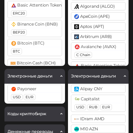
Basic Attention Token (BAT)
Algorand (ALGO)
ERC20
ApeCoin (APE)
Binance Coin (BNB)
Aptos (APT)
BEP20
Arbitrum (ARB)
Bitcoin (BTC)
Avalanche (AVAX)
BTC
C Chain
Bitcoin Cash (BCH)
Basic Attention Token (B
Cardano (ADA)
ERC20
Электронные деньги
Электронные деньги
Chainlink (LINK)
Binance Coin (BNB)
Payoneer
Alipay CNY
ERC20
BEP20
BEP2
USD
EUR
Capitalist
DASH
Bitcoin (BTC)
USD
RUB
EUR
BTC
BEP20
Lightning
Dogecoin (DOGE)
Коды криптобирж
IDram AMD
OP
ARB
AVAXC
DOGE
M10 AZN
Bitcoin Cash (BCH)
Денежные переводы
Polkadot (DOT)