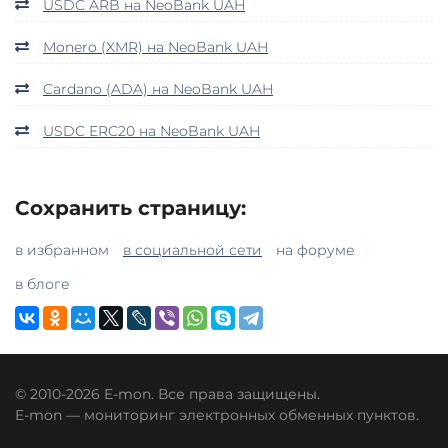
USDC ARB на NeoBank UAH
Monero (XMR) на NeoBank UAH
Cardano (ADA) на NeoBank UAH
USDC ERC20 на NeoBank UAH
Сохранить страницу:
в избранном
в социальной сети
на форуме
в блоге
© 2010-2026 E-mon. Все права защищены.
E-mon — мониторинг электронных обменных пунктов.