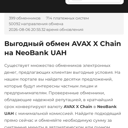
NEAR Protocol
Альфа-Банк
RUB
CASH-IN RUB
NEO
399 обменников
714 платежных систем
50092 направления обмена
Notcoin (NOT)
Беларусбанк BYN
2026-08-06 20:55:32 время обновления
ONDO
ВТБ Банк RUB
Выгодный обмен AVAX X Chain
Ontology (ONT)
Газпромбанк RUB
на NeoBank UAH
Optimism (OP)
Евразийский Банк KZT
PancakeSwap (CAKE)
ЕРИП Расчет BYN
Существует множество обменников электронных
денег, предлагающих клиентам выгодные условия. На
Карта Unionpay CNY
Pax Dollar (USDP)
нашем портале вы найдете десятки предложений,
ERC20
Карта UZCARD UZS
которые будут интересны частным лицам и
предпринимателям. Проверенные обменники,
Pepe
Карта МИР RUB
обладающие надежной репутацией, в кратчайший
Pol (ex-MATIC)
Любой банк
срок конвертируют валюту
AVAX X Chain
в
NeoBank
POL
ERC20
USD
RUB
EUR
UAH
UAH
с минимальной комиссией. Найдите подходящий
KZT
GBP
CNY
THB
прямо сейчас и обменяйте необходимую сумму за
Qtum
JPY
TRY
BYN
CAD
считанные минуты в автоматическом или ручном