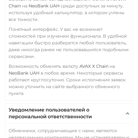
Wrapped Bitcoin (WBTC)
Chain
на
NeoBank UAH
среди доступных за минуту,
используя удобный калькулятор, в котором учтены
ERC20
AVAXC
все тонкости.
Wrapped Ethereum (WET
Понятный интерфейс. У вас не возникнет
ERC20
AVAXC
BASE
сложностей при изучении функционала. В удобной
CRO
RONIN
навигации быстро разберется любой пользователь,
даже никогда ранее не пользовавшийся подобными
Yearn.finance (YFI)
сервисами.
Zcash (ZEC)
Возможность обменять валюту
AVAX X Chain
на
NeoBank UAH
в любое время. Некоторые сервисы
работают круглосуточно. Сроки исполнения заявок
можно уточнить на сайте выбранного обменного
пункта.
Уведомление пользователей о
персональной ответственности
Обменники, сотрудничающие с нами, являются
независимыми компаниями. Мы не устанавливаем и