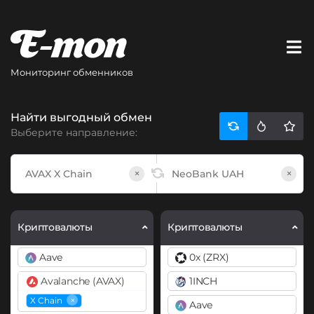
Мониторинг обменников
Найти выгодный обмен
Выберите направление:
×
×
Криптовалюты
Криптовалюты
Aave
0x (ZRX)
Avalanche (AVAX)
1INCH
×
X Chain
Aave