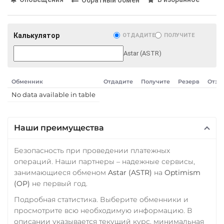
Обратный обмен
RUB
UAH
Pepe
Ощадбанк UAH
Pol (ex-MATIC)
Калькулятор
ОТДАДИТЕ
ПОЛУЧИТЕ
Почта Банк RUB
POL
ERC20
Astar (ASTR)
Приват24
Qtum
UAH
Ravencoin (RVN)
Обменник
Отдадите
Получите
Резерв
Отзы
Промсвязьбанк RUB
No data available in table
Ripple (XRP)
ПУМБ UAH
Shib
Райффайзен
Наши преимущества
ERC20
BEP20
RUB
UAH
Solana (SOL)
Безопасность при проведении платежных
РНКБ RUB
операций. Наши партнеры – надежные сервисы,
StableUSD (USDS)
занимающиеся обменом
Astar (ASTR)
на
Optimism
Росбанк RUB
Starknet (STRK)
(OP)
не первый год.
Россельхоз банк RUB
Stellar (XLM)
Подробная статистика. Выберите обменники и
просмотрите всю необходимую информацию. В
Русский Стандарт RUB
Sui
описании указывается текущий курс, минимальная