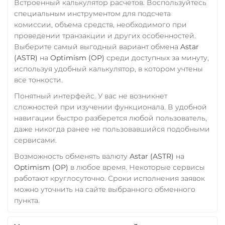
Встроенный калькулятор расчетов. Воспользуйтесь
ERC20
TRC20
BEP
специальным инструментом для подсчета
TRUMP
комиссии, объема средств, необходимого при
проведении транзакции и других особенностей.
Uniswap (UNI)
Выберите самый выгодный вариант обмена
Astar
ERC20
(ASTR)
на
Optimism (OP)
среди доступных за минуту,
используя удобный калькулятор, в котором учтены
USD Coin (USDC)
все тонкости.
ERC20
BEP20
AVAX
Понятный интерфейс. У вас не возникнет
SOL
Polygon
сложностей при изучении функционала. В удобной
CRONOS
ARB
OP
навигации быстро разберется любой пользователь,
BASE
RONIN
NEAR
даже никогда ранее не пользовавшийся подобными
сервисами.
Utopia USD (UUSD)
Возможность обменять валюту
Astar (ASTR)
на
VeChain (VET)
Optimism (OP)
в любое время. Некоторые сервисы
Verge (XVG)
работают круглосуточно. Сроки исполнения заявок
можно уточнить на сайте выбранного обменного
WAVES
пункта.
Wrapped Bitcoin (WBTC)
ERC20
AVAXC