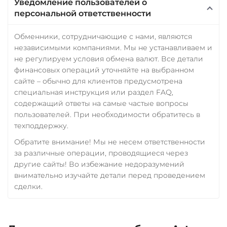
Уведомление пользователей о
персональной ответственности
Wrapped Ethereum (WETH)
ERC20
AVAXC
BASE
Обменники, сотрудничающие с нами, являются
CRO
RONIN
независимыми компаниями. Мы не устанавливаем и
не регулируем условия обмена валют. Все детали
Yearn.finance (YFI)
финансовых операций уточняйте на выбранном
Zcash (ZEC)
сайте – обычно для клиентов предусмотрена
специальная инструкция или раздел FAQ,
содержащий ответы на самые частые вопросы
пользователей. При необходимости обратитесь в
техподдержку.
Обратите внимание! Мы не несем ответственности
за различные операции, проводящиеся через
другие сайты! Во избежание недоразумений
внимательно изучайте детали перед проведением
сделки.