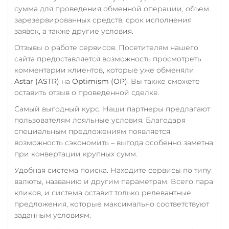
Сбербанк
Sushi
сумма для проведения обменной операции, объем
RUB
KZT
QR RUB
зарезервированных средств, срок исполнения
Terra (LUNA)
заявок, а также другие условия.
СБП RUB
Terra Classic (LUNC)
Отзывы о работе сервисов. Посетителям нашего
Счет ИП/ООО
сайта предоставляется возможность просмотреть
Tether (USDT)
комментарии клиентов, которые уже обменяли
UAH
ERC20
TRC20
BEP20
Astar (ASTR)
на
Optimism (OP)
. Вы также сможете
SOL
POL
CRONOS
Тинькофф
оставить отзыв о проведенной сделке.
ARB
AVAXC
OP
RUB
QR RUB
Самый выгодный курс. Наши партнеры предлагают
TON
NEAR
пользователям лояльные условия. Благодаря
УкрСиббанк UAH
Tether Gold (XAUt)
специальным предложениям появляется
Фридом Банк KZT
возможность сэкономить – выгода особенно заметна
Tezos (XTZ)
при конвертации крупных сумм.
Центр Кредит KZT
THETA
Удобная система поиска. Находите сервисы по типу
Элкарт KGS
валюты, названию и другим параметрам. Всего пара
Tornado Cash (TORN)
кликов, и система оставит только релевантные
Tron (TRX)
предложения, которые максимально соответствуют
заданным условиям.
TrueUSD (TUSD)