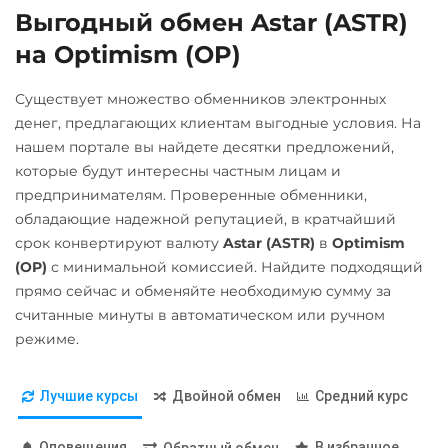
Выгодный обмен Astar (ASTR)
Ак Барс Банк RUB
Internet Computer (ICP)
на Optimism (OP)
Альфа-Банк
IOTA (MIOTA)
RUB
Kaspa (KAS)
Существует множество обменников электронных
денег, предлагающих клиентам выгодные условия. На
ВТБ Банк RUB
Litecoin (LTC)
нашем портале вы найдете десятки предложений,
Газпромбанк RUB
Monero (XMR)
которые будут интересны частным лицам и
Евразийский Банк KZT
предпринимателям. Проверенные обменники,
NEAR Protocol
обладающие надежной репутацией, в кратчайший
Карта UZCARD UZS
NEO
срок конвертируют валюту
Astar (ASTR)
в
Optimism
Карта МИР RUB
(OP)
с минимальной комиссией. Найдите подходящий
Notcoin (NOT)
прямо сейчас и обменяйте необходимую сумму за
Любой банк
ONDO
считанные минуты в автоматическом или ручном
UAH
Ontology (ONT)
режиме.
МТС Банк RUB
PancakeSwap (CAKE)
Открытие RUB
Лучшие курсы
Двойной обмен
Средний курс
Pax Dollar (USDP)
ОТП Банк
ERC20
Оповещения
В избранное