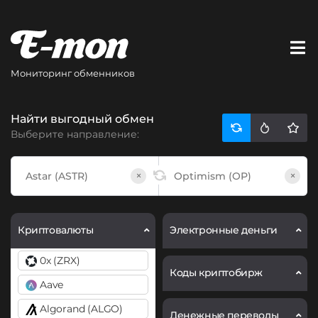
Мониторинг обменников
Найти выгодный обмен
Выберите направление:
×
×
Криптовалюты
Электронные деньги
0x (ZRX)
Коды криптобирж
Aave
Algorand (ALGO)
Денежные переводы