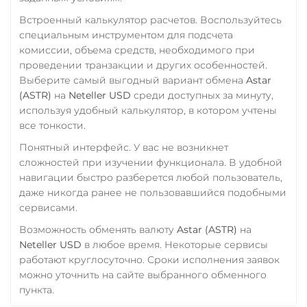
Utopia USD (UUSD)
Встроенный калькулятор расчетов. Воспользуйтесь
специальным инструментом для подсчета
VeChain (VET)
комиссии, объема средств, необходимого при
Yearn.finance (YFI)
проведении транзакции и других особенностей.
Выберите самый выгодный вариант обмена
Astar
Zcash (ZEC)
(ASTR)
на
Neteller USD
среди доступных за минуту,
Zilliqa (ZIL)
используя удобный калькулятор, в котором учтены
все тонкости.
Понятный интерфейс. У вас не возникнет
сложностей при изучении функционала. В удобной
навигации быстро разберется любой пользователь,
даже никогда ранее не пользовавшийся подобными
сервисами.
Возможность обменять валюту
Astar (ASTR)
на
Neteller USD
в любое время. Некоторые сервисы
работают круглосуточно. Сроки исполнения заявок
можно уточнить на сайте выбранного обменного
пункта.