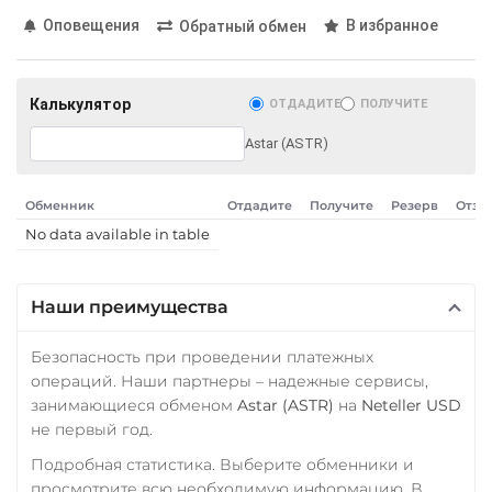
Росбанк RUB
Оповещения
В избранное
Обратный обмен
Solana (SOL)
Россельхоз банк RUB
StableUSD (USDS)
Русский Стандарт RUB
Калькулятор
ОТДАДИТЕ
ПОЛУЧИТЕ
Starknet (STRK)
Сбербанк
Stellar (XLM)
Astar (ASTR)
RUB
QR RUB
Sui
СБП RUB
Обменник
Отдадите
Получите
Резерв
Отзы
Sushi
No data available in table
Тинькофф
Synthetix (SNX)
RUB
Terra (LUNA)
Наши преимущества
Фридом Банк KZT
Tether (USDT)
Центр Кредит KZT
Безопасность при проведении платежных
ERC20
TRC20
BEP20
операций. Наши партнеры – надежные сервисы,
Элкарт KGS
SOL
POL
ARB
занимающиеся обменом
Astar (ASTR)
на
Neteller USD
AVAXC
OP
TON
не первый год.
NEAR
APT
Подробная статистика. Выберите обменники и
Tether Gold (XAUt)
просмотрите всю необходимую информацию. В