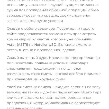
описании указывается текущий курс, минимальная
Tezos (XTZ)
сумма для проведения обменной операции, объем
THETA
зарезервированных средств, срок исполнения
заявок, а также другие условия.
Tron (TRX)
Отзывы о работе сервисов. Посетителям нашего
TrueUSD (TUSD)
сайта предоставляется возможность просмотреть
ERC20
TRC20
комментарии клиентов, которые уже обменяли
Astar (ASTR)
на
Neteller USD
. Вы также сможете
TRUMP
оставить отзыв о проведенной сделке.
UMA
Самый выгодный курс. Наши партнеры предлагают
пользователям лояльные условия. Благодаря
Uniswap (UNI)
специальным предложениям появляется
ERC20
возможность сэкономить – выгода особенно заметна
при конвертации крупных сумм.
USD Coin (USDC)
ERC20
BEP20
AVAX
Удобная система поиска. Находите сервисы по типу
валюты, названию и другим параметрам. Всего пара
SOL
Polygon
ARB
кликов, и система оставит только релевантные
OP
STELLAR
BASE
предложения, которые максимально соответствуют
NEAR
заданным условиям.