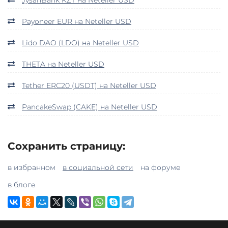
Payoneer EUR на Neteller USD
Lido DAO (LDO) на Neteller USD
THETA на Neteller USD
Tether ERC20 (USDT) на Neteller USD
PancakeSwap (CAKE) на Neteller USD
Сохранить страницу:
в избранном
в социальной сети
на форуме
в блоге