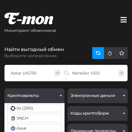
Мониторинг обменников
Найти выгодный обмен
Выберите направление:
×
×
Криптовалюты
Электронные деньги
0x (ZRX)
Коды криптобирж
1INCH
Aave
Денежные переводы