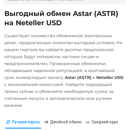
NEAR Protocol
Евразийский Банк KZT
NEO
Выгодный обмен Astar (ASTR)
Карта МИР RUB
Notcoin (NOT)
на Neteller USD
Любой банк
Ontology (ONT)
RUB
PLN
VND
Существует множество обменников электронных
Optimism (OP)
денег, предлагающих клиентам выгодные условия. На
МТС Банк RUB
нашем портале вы найдете десятки предложений,
PancakeSwap (CAKE)
Открытие RUB
которые будут интересны частным лицам и
Pepe
предпринимателям. Проверенные обменники,
Почта Банк RUB
Pol (ex-MATIC)
обладающие надежной репутацией, в кратчайший
Приват24
срок конвертируют валюту
Astar (ASTR)
в
Neteller USD
POL
UAH
с минимальной комиссией. Найдите подходящий
Qtum
прямо сейчас и обменяйте необходимую сумму за
Промсвязьбанк RUB
считанные минуты в автоматическом или ручном
Ravencoin (RVN)
Райффайзен
режиме.
Ripple (XRP)
RUB
Shib
Лучшие курсы
Двойной обмен
Средний курс
РНКБ RUB
ERC20