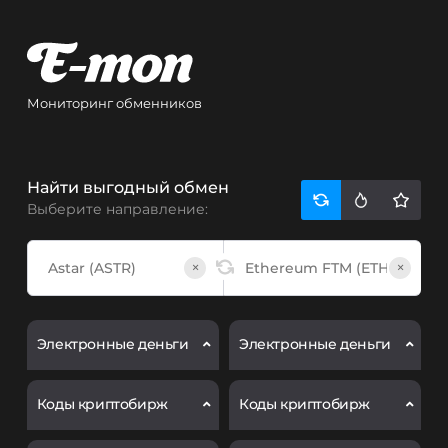
Мониторинг обменников
Найти выгодный обмен
Выберите направление:
×
×
Электронные деньги
Электронные деньги
Коды криптобирж
Коды криптобирж