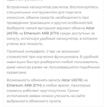
Tron (TRX)
Встроенный калькулятор расчетов. Воспользуйтесь
TrueUSD (TUSD)
специальным инструментом для подсчета
комиссии, объема средств, необходимого при
ERC20
TRC20
BEP
проведении транзакции и других особенностей.
TRUMP
Выберите самый выгодный вариант обмена
Astar
(ASTR)
на
Ethereum ARB (ETH)
среди доступных за
Trust Wallet Token (TWT)
минуту, используя удобный калькулятор, в котором
BEP20
учтены все тонкости.
Uniswap (UNI)
Понятный интерфейс. У вас не возникнет
сложностей при изучении функционала. В удобной
ERC20
навигации быстро разберется любой пользователь,
USD Coin (USDC)
даже никогда ранее не пользовавшийся подобными
сервисами.
ERC20
BEP20
AVAX
SOL
Polygon
Возможность обменять валюту
Astar (ASTR)
на
CRONOS
ARB
OP
Ethereum ARB (ETH)
в любое время. Некоторые
BASE
RONIN
NEAR
сервисы работают круглосуточно. Сроки
XLM
SUI
SONIC
исполнения заявок можно уточнить на сайте
выбранного обменного пункта.
Utopia USD (UUSD)