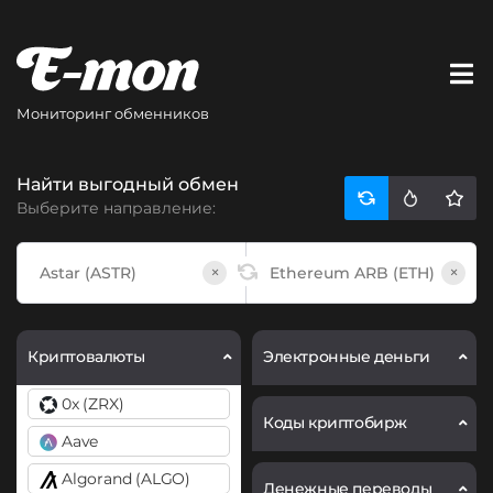
Мониторинг обменников
Найти выгодный обмен
Выберите направление:
×
×
Криптовалюты
Электронные деньги
0x (ZRX)
Коды криптобирж
Aave
Algorand (ALGO)
Денежные переводы