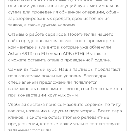
Starknet (STRK)
описании указывается текущий курс, минимальная
Россельхоз банк RUB
сумма для проведения обменной операции, объем
Stellar (XLM)
зарезервированных средств, срок исполнения
Русский Стандарт RUB
Sui
заявок, а также другие условия.
Сбербанк
Отзывы о работе сервисов. Посетителям нашего
Terra (LUNA)
RUB
QR RUB
сайта предоставляется возможность просмотреть
Terra Classic (LUNC)
комментарии клиентов, которые уже обменяли
СБП RUB
Astar (ASTR)
на
Ethereum ARB (ETH)
. Вы также
Tether (USDT)
Совкомбанк RUB
сможете оставить отзыв о проведенной сделке.
Omni
ERC20
TRC20
Счет ИП/ООО
Самый выгодный курс. Наши партнеры предлагают
BEP20
SOL
POL
пользователям лояльные условия. Благодаря
CRONOS
ARB
AVAXC
UAH
специальным предложениям появляется
OP
TON
NEAR
APT
Тинькофф
возможность сэкономить – выгода особенно заметна
Tether Gold (XAUt)
при конвертации крупных сумм.
RUB
QR RUB
Удобная система поиска. Находите сервисы по типу
Tezos (XTZ)
УкрСиббанк UAH
валюты, названию и другим параметрам. Всего пара
THETA
Фридом Банк KZT
кликов, и система оставит только релевантные
предложения, которые максимально соответствуют
Tornado Cash (TORN)
Центр Кредит KZT
заданным условиям.