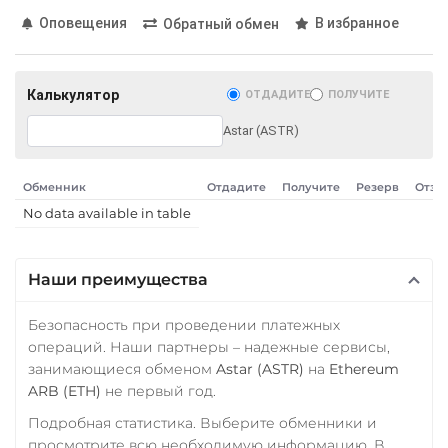
МТС Банк RUB
Оповещения
В избранное
PancakeSwap (CAKE)
Обратный обмен
Открытие RUB
Pax Dollar (USDP)
ОТП Банк
ERC20
Калькулятор
ОТДАДИТЕ
ПОЛУЧИТЕ
RUB
UAH
Pepe
Astar (ASTR)
Ощадбанк UAH
Pol (ex-MATIC)
Почта Банк RUB
POL
ERC20
Обменник
Отдадите
Получите
Резерв
Отзы
Приват24
No data available in table
Qtum
UAH
Ravencoin (RVN)
Промсвязьбанк RUB
Наши преимущества
Ripple (XRP)
ПУМБ UAH
Безопасность при проведении платежных
Shib
Райффайзен
операций. Наши партнеры – надежные сервисы,
ERC20
BEP20
занимающиеся обменом
Astar (ASTR)
на
Ethereum
RUB
UAH
ARB (ETH)
не первый год.
Solana (SOL)
РНКБ RUB
Подробная статистика. Выберите обменники и
StableUSD (USDS)
просмотрите всю необходимую информацию. В
Росбанк RUB