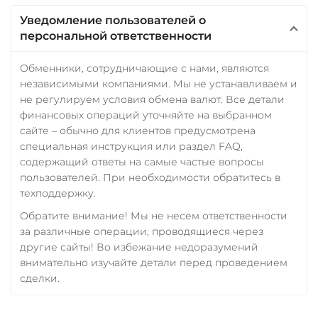
VeChain (VET)
Уведомление пользователей о
персональной ответственности
Verge (XVG)
WAVES
Обменники, сотрудничающие с нами, являются
независимыми компаниями. Мы не устанавливаем и
Wrapped Bitcoin (WBTC)
не регулируем условия обмена валют. Все детали
ERC20
AVAXC
финансовых операций уточняйте на выбранном
сайте – обычно для клиентов предусмотрена
Wrapped Ethereum (WETH)
специальная инструкция или раздел FAQ,
ERC20
AVAXC
BASE
содержащий ответы на самые частые вопросы
CRO
RONIN
пользователей. При необходимости обратитесь в
техподдержку.
Yearn.finance (YFI)
Обратите внимание! Мы не несем ответственности
Zcash (ZEC)
за различные операции, проводящиеся через
другие сайты! Во избежание недоразумений
внимательно изучайте детали перед проведением
сделки.