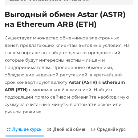
WB Банк RUB
IOTA (MIOTA)
Выгодный обмен Astar (ASTR)
А-Банк UAH
Kaspa (KAS)
на Ethereum ARB (ETH)
Авангард RUB
Kava
Ак Барс Банк RUB
Существует множество обменников электронных
KuCoin Token (KCS)
денег, предлагающих клиентам выгодные условия. На
Альфа-Банк
Kusama (KSM)
нашем портале вы найдете десятки предложений,
RUB
которые будут интересны частным лицам и
Litecoin (LTC)
ВТБ Банк RUB
предпринимателям. Проверенные обменники,
Monero (XMR)
обладающие надежной репутацией, в кратчайший
Газпромбанк RUB
срок конвертируют валюту
Astar (ASTR)
в
Ethereum
NEAR Protocol
Евразийский Банк KZT
ARB (ETH)
с минимальной комиссией. Найдите
NEO
подходящий прямо сейчас и обменяйте необходимую
Карта UZCARD UZS
Notcoin (NOT)
сумму за считанные минуты в автоматическом или
Карта МИР RUB
ручном режиме.
ONDO
Любой банк
Ontology (ONT)
RUB
UAH
Лучшие курсы
Двойной обмен
Средний курс
Optimism (OP)