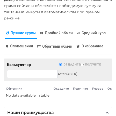
прямо сейчас и обменяйте необходимую сумму за
ONDO
Открытие RUB
считанные минуты в автоматическом или ручном
Ontology (ONT)
ОТП Банк
режиме.
Optimism (OP)
RUB
UAH
PancakeSwap (CAKE)
Лучшие курсы
Двойной обмен
Средний курс
Ощадбанк UAH
Pax Dollar (USDP)
Почта Банк RUB
Оповещения
В избранное
Обратный обмен
ERC20
Приват24
Pepe
UAH
Калькулятор
ОТДАДИТЕ
ПОЛУЧИТЕ
Pol (ex-MATIC)
Промсвязьбанк RUB
Astar (ASTR)
POL
ERC20
ПУМБ UAH
Qtum
Райффайзен
Обменник
Отдадите
Получите
Резерв
Отзы
Ravencoin (RVN)
RUB
UAH
No data available in table
Ripple (XRP)
РНКБ RUB
Shib
Наши преимущества
Росбанк RUB