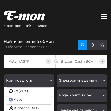
Мониторинг обменников
Найти выгодный обмен
Выберите направление:
×
×
Криптовалюты
Электронные деньги
0x (ZRX)
Коды криптобирж
Aave
Algorand (ALGO)
Денежные переводы