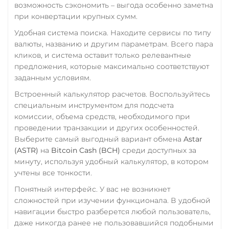
Элкарт KGS
возможность сэкономить – выгода особенно заметна
Tether Gold (XAUt)
при конвертации крупных сумм.
Tezos (XTZ)
Удобная система поиска. Находите сервисы по типу
THETA
валюты, названию и другим параметрам. Всего пара
кликов, и система оставит только релевантные
Tornado Cash (TORN)
предложения, которые максимально соответствуют
Tron (TRX)
заданным условиям.
TrueUSD (TUSD)
Встроенный калькулятор расчетов. Воспользуйтесь
специальным инструментом для подсчета
ERC20
TRC20
BEP
комиссии, объема средств, необходимого при
TRUMP
проведении транзакции и других особенностей.
Выберите самый выгодный вариант обмена
Astar
Trust Wallet Token (TWT)
(ASTR)
на
Bitcoin Cash (BCH)
среди доступных за
BEP20
минуту, используя удобный калькулятор, в котором
учтены все тонкости.
Uniswap (UNI)
Понятный интерфейс. У вас не возникнет
ERC20
сложностей при изучении функционала. В удобной
USD Coin (USDC)
навигации быстро разберется любой пользователь,
даже никогда ранее не пользовавшийся подобными
ERC20
BEP20
TRC20