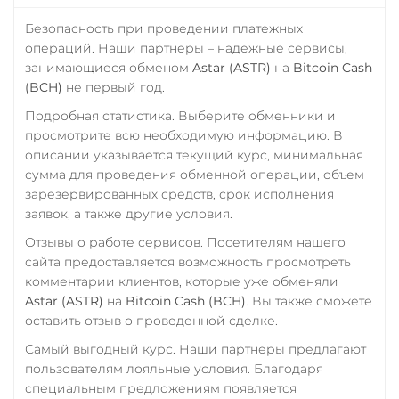
ERC20
BEP20
Россельхоз банк RUB
Безопасность при проведении платежных
Solana (SOL)
операций. Наши партнеры – надежные сервисы,
Русский Стандарт RUB
занимающиеся обменом
Astar (ASTR)
на
Bitcoin Cash
StableUSD (USDS)
Сбербанк
(BCH)
не первый год.
Starknet (STRK)
RUB
KZT
QR RUB
Подробная статистика. Выберите обменники и
Stellar (XLM)
просмотрите всю необходимую информацию. В
СБП RUB
описании указывается текущий курс, минимальная
Sui
Совкомбанк RUB
сумма для проведения обменной операции, объем
зарезервированных средств, срок исполнения
Sushi
Счет ИП/ООО
заявок, а также другие условия.
UAH
Terra (LUNA)
Отзывы о работе сервисов. Посетителям нашего
Terra Classic (LUNC)
Тинькофф
сайта предоставляется возможность просмотреть
комментарии клиентов, которые уже обменяли
RUB
QR RUB
Tether (USDT)
Astar (ASTR)
на
Bitcoin Cash (BCH)
. Вы также сможете
Omni
ERC20
TRC20
УкрСиббанк UAH
оставить отзыв о проведенной сделке.
BEP20
SOL
POL
Фридом Банк KZT
Самый выгодный курс. Наши партнеры предлагают
CRONOS
ARB
AVAXC
пользователям лояльные условия. Благодаря
OP
TON
NEAR
Центр Кредит KZT
специальным предложениям появляется