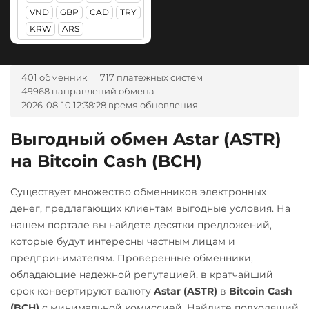
А-Банк UAH
VND
GBP
CAD
TRY
IOTA (MIOTA)
KRW
ARS
Авангард RUB
Jupiter (JUP)
Ак Барс Банк RUB
Kaspa (KAS)
401 обменник
717 платежных систем
Альфа-Банк
Kava
49968 направлений обмена
RUB
2026-08-10 12:38:28 время обновления
KuCoin Token (KCS)
ВТБ Банк RUB
Выгодный обмен Astar (ASTR)
Kusama (KSM)
Газпромбанк RUB
на Bitcoin Cash (BCH)
Litecoin (LTC)
Евразийский Банк KZT
Maker (MKR)
Существует множество обменников электронных
Карта UZCARD UZS
Monero (XMR)
денег, предлагающих клиентам выгодные условия. На
Карта МИР RUB
нашем портале вы найдете десятки предложений,
NEAR Protocol
которые будут интересны частным лицам и
Любой банк
NEO
предпринимателям. Проверенные обменники,
USD
RUB
UAH
обладающие надежной репутацией, в кратчайший
Notcoin (NOT)
MXN
срок конвертируют валюту
Astar (ASTR)
в
Bitcoin Cash
OmiseGO (OMG)
МТС Банк RUB
(BCH)
с минимальной комиссией. Найдите подходящий