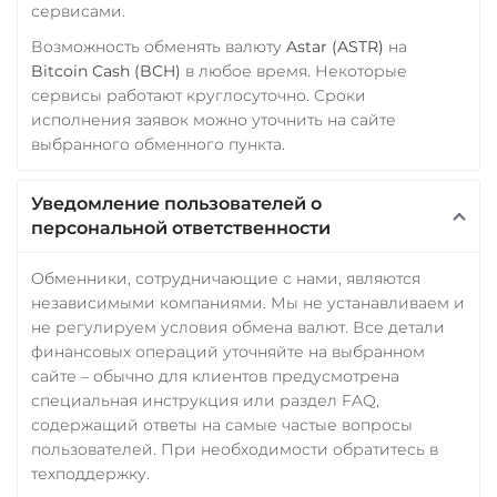
сервисами.
AVAX
SOL
Polygon
CRONOS
ARB
OP
Возможность обменять валюту
Astar (ASTR)
на
Bitcoin Cash (BCH)
в любое время. Некоторые
BASE
RONIN
NEAR
сервисы работают круглосуточно. Сроки
XLM
исполнения заявок можно уточнить на сайте
Utopia USD (UUSD)
выбранного обменного пункта.
VeChain (VET)
Уведомление пользователей о
Verge (XVG)
персональной ответственности
WAVES
Обменники, сотрудничающие с нами, являются
Wrapped Bitcoin (WBTC)
независимыми компаниями. Мы не устанавливаем и
ERC20
AVAXC
не регулируем условия обмена валют. Все детали
финансовых операций уточняйте на выбранном
Wrapped Ethereum (WETH)
сайте – обычно для клиентов предусмотрена
ERC20
AVAXC
BASE
специальная инструкция или раздел FAQ,
CRO
RONIN
содержащий ответы на самые частые вопросы
пользователей. При необходимости обратитесь в
Yearn.finance (YFI)
техподдержку.