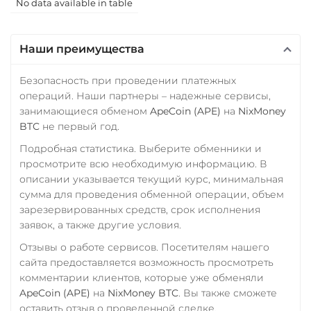
USD Coin (USDC)
No data available in table
ERC20
BEP20
SOL
РНКБ RUB
Polygon
ARB
OP
Наши преимущества
Росбанк RUB
Utopia USD (UUSD)
Россельхоз банк RUB
Безопасность при проведении платежных
операций. Наши партнеры – надежные сервисы,
Русский Стандарт RUB
занимающиеся обменом
ApeCoin (APE)
на
NixMoney
Сбербанк
BTC
не первый год.
RUB
Подробная статистика. Выберите обменники и
просмотрите всю необходимую информацию. В
СБП RUB
описании указывается текущий курс, минимальная
Счет ИП/ООО
сумма для проведения обменной операции, объем
зарезервированных средств, срок исполнения
UAH
заявок, а также другие условия.
Тинькофф
Отзывы о работе сервисов. Посетителям нашего
RUB
сайта предоставляется возможность просмотреть
комментарии клиентов, которые уже обменяли
УкрСиббанк UAH
ApeCoin (APE)
на
NixMoney BTC
. Вы также сможете
Фридом Банк KZT
оставить отзыв о проведенной сделке.