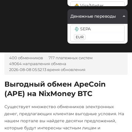
Litecoin (LTC)
Visa/Master
Monero (XMR)
USD
RUB
EUR
UAH
Денежные переводы
KZT
AMD
THB
TRY
Optimism (OP)
MDL
KGS
CNY
GEL
SEPA
PancakeSwap (CAKE)
TJS
UZS
EUR
Pepe
А-Банк UAH
Pol (ex-MATIC)
Авангард RUB
400 обменников
717 платежных систем
POL
49064 направления обмена
Ак Барс Банк RUB
2026-08-08 05:52:13 время обновления
Ravencoin (RVN)
Альфа-Банк
Выгодный обмен ApeCoin
Ripple (XRP)
RUB
(APE) на NixMoney BTC
Shib
ВТБ Банк RUB
ERC20
Газпромбанк RUB
Существует множество обменников электронных
Solana (SOL)
денег, предлагающих клиентам выгодные условия. На
Евразийский Банк KZT
нашем портале вы найдете десятки предложений,
Starknet (STRK)
Карта UZCARD UZS
которые будут интересны частным лицам и