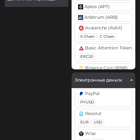
Aptos (APT)
Arbitrum (ARB)
Avalanche (AVAX)
X Chain
C Chain
Basic Attention Token (B
ERC20
Binance Coin (BNB)
BEP20
Электронные деньги
Bitcoin (BTC)
PayPal
BTC
PYUSD
Bitcoin Cash (BCH)
Revolut
Cardano (ADA)
EUR
USD
Chainlink (LINK)
Wise
BEP20
ERC20