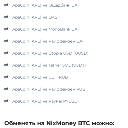
ApeCoin (APE) на Ощадбанк UAH
ApeCoin (APE) на DASH
ApeCoin (APE) на MonoBank UAH
ApeCoin (APE) на Райффайзен UAH
ApeCoin (APE) на Utopia USD (UUSD)
ApeCoin (APE) на Tether SOL (USDT)
ApeCoin (APE) на СБП RUB
ApeCoin (APE) на Райффайзен RUB
ApeCoin (APE) на PayPal PYUSD
Обменять на NixMoney BTC можно: