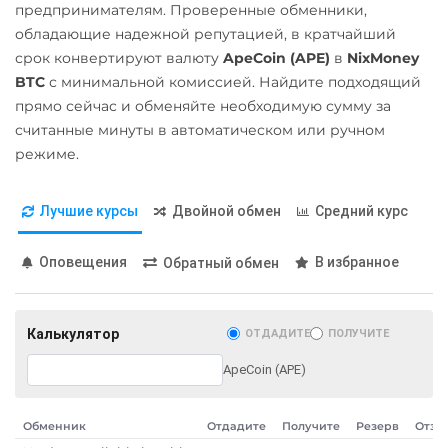
Stellar (XLM)
предпринимателям. Проверенные обменники,
Карта МИР RUB
обладающие надежной репутацией, в кратчайший
Terra Classic (LUNC)
Любой банк
срок конвертируют валюту
ApeCoin (APE)
в
NixMoney
Tether (USDT)
UAH
BTC
с минимальной комиссией. Найдите подходящий
ERC20
TRC20
BEP20
прямо сейчас и обменяйте необходимую сумму за
Открытие RUB
SOL
POL
AVAXC
считанные минуты в автоматическом или ручном
TON
NEAR
ОТП Банк
режиме.
UAH
THETA
Лучшие курсы
Двойной обмен
Средний курс
Ощадбанк UAH
Tornado Cash (TORN)
Почта Банк RUB
Tron (TRX)
Оповещения
В избранное
Обратный обмен
Приват24
TrueUSD (TUSD)
UAH
ERC20
TRC20
BEP
Калькулятор
ОТДАДИТЕ
ПОЛУЧИТЕ
Промсвязьбанк RUB
TRUMP
ApeCoin (APE)
ПУМБ UAH
Uniswap (UNI)
ERC20
Райффайзен
Обменник
Отдадите
Получите
Резерв
Отзы
RUB
UAH