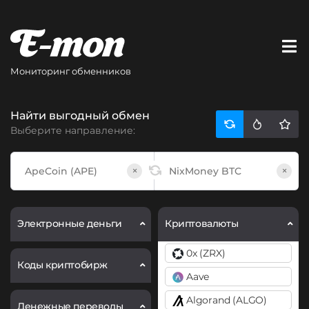
Мониторинг обменников
Найти выгодный обмен
Выберите направление:
×
×
Электронные деньги
Криптовалюты
0x (ZRX)
Коды криптобирж
Aave
Algorand (ALGO)
Денежные переводы