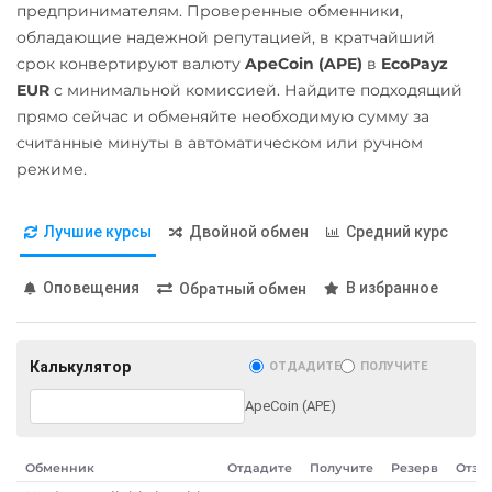
Stellar (XLM)
предпринимателям. Проверенные обменники,
Карта МИР RUB
обладающие надежной репутацией, в кратчайший
Terra Classic (LUNC)
Любой банк
срок конвертируют валюту
ApeCoin (APE)
в
EcoPayz
Tether (USDT)
UAH
EUR
с минимальной комиссией. Найдите подходящий
ERC20
TRC20
BEP20
прямо сейчас и обменяйте необходимую сумму за
Открытие RUB
SOL
POL
AVAXC
считанные минуты в автоматическом или ручном
TON
NEAR
ОТП Банк
режиме.
UAH
THETA
Лучшие курсы
Двойной обмен
Средний курс
Ощадбанк UAH
Tornado Cash (TORN)
Почта Банк RUB
Tron (TRX)
Оповещения
В избранное
Обратный обмен
Приват24
TrueUSD (TUSD)
UAH
ERC20
TRC20
BEP
Калькулятор
ОТДАДИТЕ
ПОЛУЧИТЕ
Промсвязьбанк RUB
TRUMP
ApeCoin (APE)
ПУМБ UAH
Uniswap (UNI)
ERC20
Райффайзен
Обменник
Отдадите
Получите
Резерв
Отзы
RUB
UAH