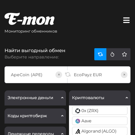
Мониторинг обменников
Найти выгодный обмен
Выберите направление:
×
×
Электронные деньги
Криптовалюты
0x (ZRX)
Коды криптобирж
Aave
Algorand (ALGO)
Денежные переводы