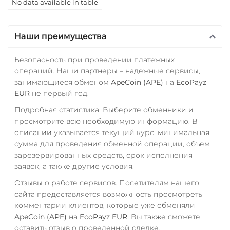
USD Coin (USDC)
No data available in table
ERC20
BEP20
SOL
РНКБ RUB
Polygon
ARB
OP
Наши преимущества
Росбанк RUB
Utopia USD (UUSD)
Россельхоз банк RUB
Безопасность при проведении платежных
операций. Наши партнеры – надежные сервисы,
Русский Стандарт RUB
занимающиеся обменом
ApeCoin (APE)
на
EcoPayz
Сбербанк
EUR
не первый год.
RUB
Подробная статистика. Выберите обменники и
просмотрите всю необходимую информацию. В
СБП RUB
описании указывается текущий курс, минимальная
Счет ИП/ООО
сумма для проведения обменной операции, объем
зарезервированных средств, срок исполнения
UAH
заявок, а также другие условия.
Тинькофф
Отзывы о работе сервисов. Посетителям нашего
RUB
сайта предоставляется возможность просмотреть
комментарии клиентов, которые уже обменяли
УкрСиббанк UAH
ApeCoin (APE)
на
EcoPayz EUR
. Вы также сможете
Фридом Банк KZT
оставить отзыв о проведенной сделке.