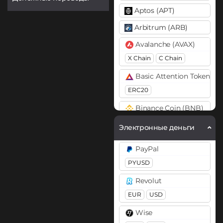
Aptos (APT)
Arbitrum (ARB)
Avalanche (AVAX)
X Chain
C Chain
Basic Attention Token (B
ERC20
Binance Coin (BNB)
BEP20
Электронные деньги
Bitcoin (BTC)
PayPal
BTC
PYUSD
Bitcoin Cash (BCH)
Revolut
Cardano (ADA)
EUR
USD
Chainlink (LINK)
Wise
BEP20
ERC20