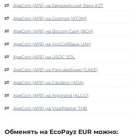
ApeCoin (APE) на Евразийский Банк KZT
ApeCoin (APE) на Cosmos (ATOM)
ApeCoin (APE) на Bitcoin Cash (BCH)
ApeCoin (APE) на УкрСиббанк UAH
ApeCoin (APE) на USDC SOL
ApeCoin (APE) на PancakeSwap (CAKE)
ApeCoin (APE) на Cardano (ADA)
ApeCoin (APE) на Algorand (ALGO)
ApeCoin (APE) на Visa/Master THB
Обменять на EcoPayz EUR можно: