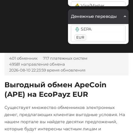
Litecoin (LTC)
Visa/Master
Monero (XMR)
USD
RUB
EUR
UAH
Денежные переводы
KZT
AMD
THB
TRY
Optimism (OP)
MDL
KGS
CNY
GEL
SEPA
PancakeSwap (CAKE)
TJS
UZS
EUR
Pepe
А-Банк UAH
Pol (ex-MATIC)
Авангард RUB
401 обменник
717 платежных систем
POL
49581 направление обмена
Ак Барс Банк RUB
2026-08-10 22:23:59 время обновления
Ravencoin (RVN)
Альфа-Банк
Выгодный обмен ApeCoin
Ripple (XRP)
RUB
(APE) на EcoPayz EUR
Shib
ВТБ Банк RUB
ERC20
Газпромбанк RUB
Существует множество обменников электронных
Solana (SOL)
денег, предлагающих клиентам выгодные условия. На
Евразийский Банк KZT
нашем портале вы найдете десятки предложений,
Starknet (STRK)
Карта UZCARD UZS
которые будут интересны частным лицам и