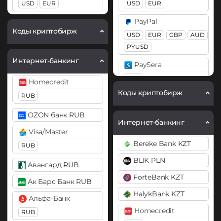
USD
EUR
USD
EUR
ERC20
Ethereum (ETH)
PayPal
Cosmos (ATOM)
BEP20
ERC20
OP
Коды криптобирж
USD
EUR
GBP
AUD
ARB
BASE
DASH
PYUSD
Интернет-банкинг
Ethereum Classic (ETC)
Dogecoin (DOGE)
PaySera
DOGE
Gram (Toncoin)
EUR
Homecredit
Коды криптобирж
Ethereum (ETH)
Jupiter (JUP)
RUB
Pix BRL
BEP20
ERC20
OP
Litecoin (LTC)
Revolut
OZON банк RUB
ARB
BASE
Интернет-банкинг
Monero (XMR)
EUR
USD
GBP
Visa/Master
Ethereum Classic (ETC)
Bereke Bank KZT
NEAR Protocol
RUB
Skrill
Gram (Toncoin)
USD
BLIK PLN
EUR
Notcoin (NOT)
Авангард RUB
Kaspa (KAS)
ForteBank KZT
Volet (AdvCash)
Ontology (ONT)
Ак Барс Банк RUB
KuCoin Token (KCS)
USD
EUR
HalykBank KZT
Optimism (OP)
Альфа-Банк
Litecoin (LTC)
Webmoney
Homecredit
Pax Dollar (USDP)
RUB