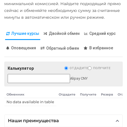
Карта UZCARD UZS
минимальной комиссией. Найдите подходящий прямо
BEP20
Карта МИР RUB
сейчас и обменяйте необходимую сумму за считанные
USD Coin (USDC)
минуты в автоматическом или ручном режиме.
Любой банк
ERC20
BEP20
AVAX
USD
RUB
EUR
GBP
SOL
Polygon
Лучшие курсы
Двойной обмен
Средний курс
THB
TRY
BYN
PLN
CRONOS
ARB
OP
GEL
BASE
RONIN
Оповещения
В избранное
Обратный обмен
МТС Банк RUB
Utopia USD (UUSD)
Открытие RUB
VeChain (VET)
Калькулятор
ОТДАДИТЕ
ПОЛУЧИТЕ
ОТП Банк
Wrapped Bitcoin (WBTC)
Alipay CNY
UAH
ERC20
AVAXC
Ощадбанк UAH
Wrapped Ethereum (WETH)
Обменник
Отдадите
Получите
Резерв
Отзы
ERC20
AVAXC
CRO
Почта Банк RUB
No data available in table
RONIN
Приват24
Zcash (ZEC)
UAH
Наши преимущества