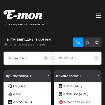
Мониторинг обменников
Найти выгодный обмен
Выберите направление:
×
×
Криптовалюты
Криптовалюты
0x (ZRX)
Aptos (APT)
Aave
Arbitrum (ARB)
Aptos (APT)
Avalanche (AVAX)