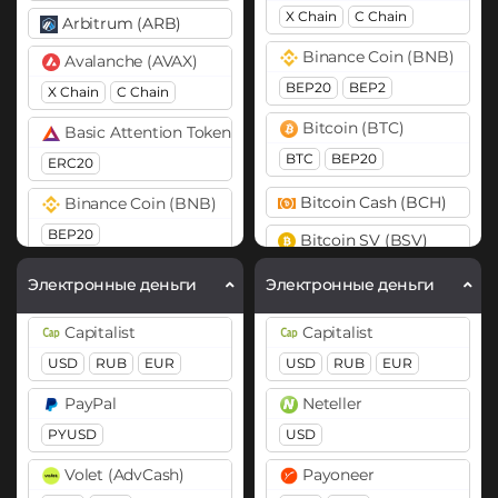
X Chain
C Chain
Arbitrum (ARB)
Binance Coin (BNB)
Avalanche (AVAX)
BEP20
BEP2
X Chain
C Chain
Bitcoin (BTC)
Basic Attention Token (BAT)
BTC
BEP20
ERC20
Bitcoin Cash (BCH)
Binance Coin (BNB)
BEP20
Bitcoin SV (BSV)
Bitcoin (BTC)
Cardano (ADA)
Электронные деньги
Электронные деньги
BTC
BEP20
OP
Cosmos (ATOM)
Capitalist
Capitalist
ARB
AVAXC
DASH
USD
RUB
EUR
USD
RUB
EUR
Bitcoin Cash (BCH)
Dogecoin (DOGE)
PayPal
Neteller
BitTorrent (BTT)
DOGE
PYUSD
USD
Cardano (ADA)
Polkadot (DOT)
Volet (AdvCash)
Payoneer
Chainlink (LINK)
DOT