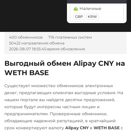
Tether Gold (XAUt)
Россельхоз банк RUB
BGN
CZK
GEL
HUF
StableUSD (USDS)
Наличные
Tezos (XTZ)
Русский Стандарт RUB
NOK
TJS
INR
AED
GBP
KRW
Stellar (XLM)
UZS
RON
Tron (TRX)
Сбербанк
Sui
TrueUSD (TUSD)
RUB
А-Банк UAH
400 обменников
716 платежных систем
Tether (USDT)
ERC20
TRC20
Авангард RUB
Тинькофф
50422 направления обмена
Omni
ERC20
TRC20
2026-08-07 18:55:45 время обновления
Uniswap (UNI)
RUB
Альфа-Банк
BEP20
SOL
POL
ERC20
RUB
CRONOS
ARB
AVAXC
Выгодный обмен Alipay CNY на
OP
TON
USD Coin (USDC)
WETH BASE
Беларусбанк BYN
ERC20
BEP20
SOL
Tether Gold (XAUt)
ВТБ Банк RUB
Polygon
ARB
OP
Существует множество обменников электронных
Tezos (XTZ)
Газпромбанк RUB
BASE
денег, предлагающих клиентам выгодные условия. На
Tron (TRX)
нашем портале вы найдете десятки предложений,
Евразийский Банк KZT
Utopia USD (UUSD)
которые будут интересны частным лицам и
TrueUSD (TUSD)
ЕРИП Расчет BYN
VeChain (VET)
предпринимателям. Проверенные обменники,
ERC20
обладающие надежной репутацией, в кратчайший
Карта Unionpay CNY
Zcash (ZEC)
Trust Wallet Token (TWT)
срок конвертируют валюту
Alipay CNY
в
WETH BASE
с