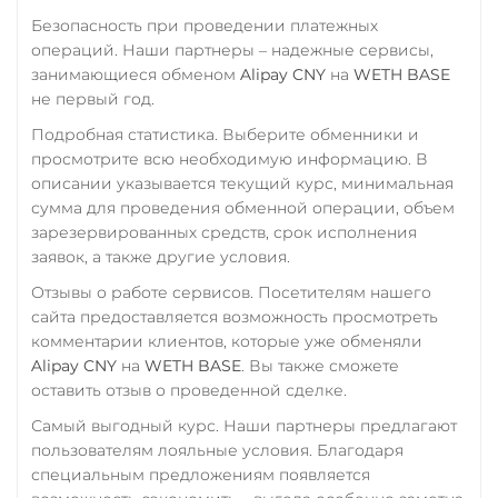
Промсвязьбанк RUB
Безопасность при проведении платежных
ПУМБ UAH
операций. Наши партнеры – надежные сервисы,
занимающиеся обменом
Alipay CNY
на
WETH BASE
Райффайзен
не первый год.
RUB
UAH
Подробная статистика. Выберите обменники и
РНКБ RUB
просмотрите всю необходимую информацию. В
описании указывается текущий курс, минимальная
Росбанк RUB
сумма для проведения обменной операции, объем
зарезервированных средств, срок исполнения
Россельхоз банк RUB
заявок, а также другие условия.
Русский Стандарт RUB
Отзывы о работе сервисов. Посетителям нашего
Сбербанк
сайта предоставляется возможность просмотреть
RUB
KZT
QR RUB
комментарии клиентов, которые уже обменяли
Alipay CNY
на
WETH BASE
. Вы также сможете
СБП RUB
оставить отзыв о проведенной сделке.
Счет ИП/ООО
Самый выгодный курс. Наши партнеры предлагают
пользователям лояльные условия. Благодаря
RUB
USD
EUR
специальным предложениям появляется
Тинькофф