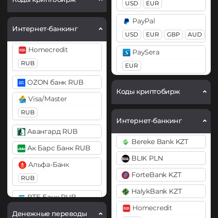
USD
EUR
BEP20
ERC20
OP
Ethereum (ETH)
PayPal
ARB
BASE
Интернет-банкинг
BEP20
ERC20
OP
USD
EUR
GBP
AUD
Ethereum Classic (ETC)
ARB
BASE
Homecredit
PaySera
Gram (Toncoin)
Ethereum Classic (ETC)
RUB
EUR
Kaspa (KAS)
Gram (Toncoin)
OZON банк RUB
Pix BRL
Litecoin (LTC)
Коды криптобирж
Jupiter (JUP)
Visa/Master
Revolut
Monero (XMR)
Litecoin (LTC)
RUB
EUR
USD
GBP
Интернет-банкинг
NEAR Protocol
Monero (XMR)
Авангард RUB
Skrill
ONDO
Bereke Bank KZT
NEAR Protocol
USD
EUR
Ак Барс Банк RUB
Optimism (OP)
BLIK PLN
Notcoin (NOT)
Volet (AdvCash)
Альфа-Банк
PancakeSwap (CAKE)
ForteBank KZT
Ontology (ONT)
USD
EUR
RUB
Pepe
HalykBank KZT
Optimism (OP)
Webmoney
ВТБ Банк RUB
Pol (ex-MATIC)
Homecredit
WMZ
Pax Dollar (USDP)
Денежные переводы
Газпромбанк RUB