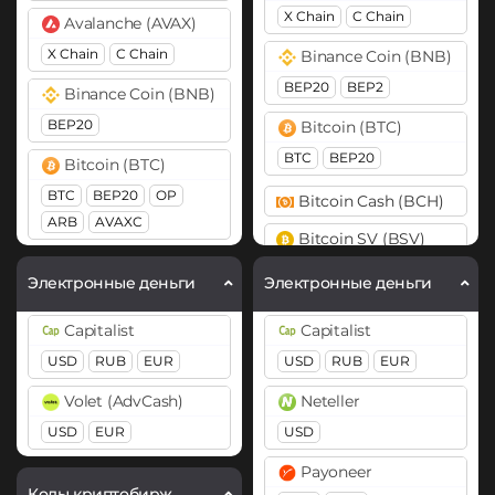
X Chain
C Chain
Avalanche (AVAX)
X Chain
C Chain
Binance Coin (BNB)
BEP20
BEP2
Binance Coin (BNB)
BEP20
Bitcoin (BTC)
BTC
BEP20
Bitcoin (BTC)
BTC
BEP20
OP
Bitcoin Cash (BCH)
ARB
AVAXC
Bitcoin SV (BSV)
Bitcoin Cash (BCH)
Cardano (ADA)
Электронные деньги
Электронные деньги
Cardano (ADA)
Cosmos (ATOM)
Capitalist
Capitalist
Cosmos (ATOM)
DASH
USD
RUB
EUR
USD
RUB
EUR
DASH
Dogecoin (DOGE)
Volet (AdvCash)
Neteller
Dogecoin (DOGE)
DOGE
USD
EUR
USD
DOGE
Polkadot (DOT)
Payoneer
Ethereum (ETH)
DOT
Коды криптобирж