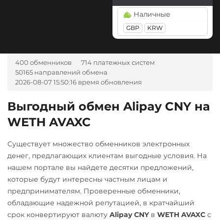
Tezos (XTZ)
Tether Gold (XAUt)
Сбербанк
BGN
CZK
GEL
HUF
Наличные
Tron (TRX)
Tezos (XTZ)
RUB
NOK
TJS
INR
AED
GBP
KRW
USD Coin (USDC)
UZS
RON
Tron (TRX)
Тинькофф
ERC20
BEP20
AVAX
TrueUSD (TUSD)
RUB
А-Банк UAH
SOL
Polygon
400 обменников
714 платежных систем
ERC20
TRC20
Авангард RUB
50165 направлений обмена
CRONOS
ARB
OP
2026-08-07 15:50:16 время обновления
BASE
RONIN
Uniswap (UNI)
Альфа-Банк
ERC20
RUB
Utopia USD (UUSD)
Выгодный обмен Alipay CNY на
USD Coin (USDC)
WETH AVAXC
Wrapped Bitcoin (WBTC)
Беларусбанк BYN
ERC20
BEP20
SOL
ERC20
AVAXC
ВТБ Банк RUB
Polygon
ARB
OP
Существует множество обменников электронных
Wrapped Ethereum (WETH)
Газпромбанк RUB
BASE
денег, предлагающих клиентам выгодные условия. На
ERC20
BASE
CRO
нашем портале вы найдете десятки предложений,
Евразийский Банк KZT
Utopia USD (UUSD)
RONIN
которые будут интересны частным лицам и
ЕРИП Расчет BYN
VeChain (VET)
предпринимателям. Проверенные обменники,
Zcash (ZEC)
обладающие надежной репутацией, в кратчайший
Карта Unionpay CNY
Zcash (ZEC)
срок конвертируют валюту
Alipay CNY
в
WETH AVAXC
с