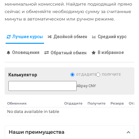
Карта UZCARD UZS
минимальной комиссией. Найдите подходящий прямо
Карта МИР RUB
сейчас и обменяйте необходимую сумму за считанные
минуты в автоматическом или ручном режиме.
Любой банк
USD
RUB
EUR
GBP
Лучшие курсы
Двойной обмен
Средний курс
THB
TRY
BYN
PLN
GEL
Оповещения
В избранное
Обратный обмен
МТС Банк RUB
Открытие RUB
Калькулятор
ОТДАДИТЕ
ПОЛУЧИТЕ
ОТП Банк
Alipay CNY
UAH
Ощадбанк UAH
Обменник
Отдадите
Получите
Резерв
Отзы
Почта Банк RUB
No data available in table
Приват24
UAH
Наши преимущества