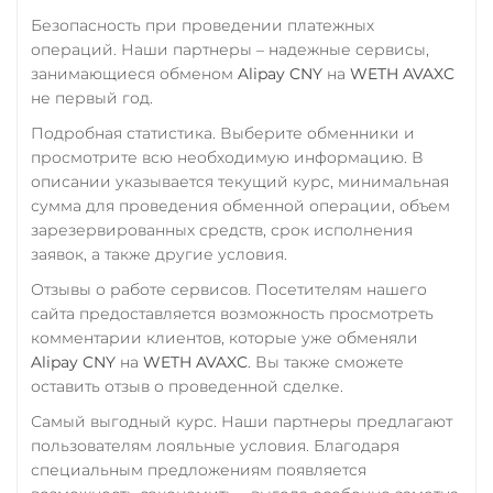
Промсвязьбанк RUB
Безопасность при проведении платежных
ПУМБ UAH
операций. Наши партнеры – надежные сервисы,
занимающиеся обменом
Alipay CNY
на
WETH AVAXC
Райффайзен
не первый год.
RUB
UAH
Подробная статистика. Выберите обменники и
РНКБ RUB
просмотрите всю необходимую информацию. В
описании указывается текущий курс, минимальная
Росбанк RUB
сумма для проведения обменной операции, объем
зарезервированных средств, срок исполнения
Россельхоз банк RUB
заявок, а также другие условия.
Русский Стандарт RUB
Отзывы о работе сервисов. Посетителям нашего
Сбербанк
сайта предоставляется возможность просмотреть
RUB
KZT
QR RUB
комментарии клиентов, которые уже обменяли
Alipay CNY
на
WETH AVAXC
. Вы также сможете
СБП RUB
оставить отзыв о проведенной сделке.
Счет ИП/ООО
Самый выгодный курс. Наши партнеры предлагают
пользователям лояльные условия. Благодаря
RUB
USD
EUR
специальным предложениям появляется
Тинькофф