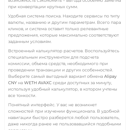
возможность сэкономить – выгода особенно заметна
при конвертации крупных сумм.
RUB
QR RUB
Удобная система поиска. Находите сервисы по типу
УкрСиббанк UAH
валюты, названию и другим параметрам. Всего пара
Фридом Банк KZT
кликов, и система оставит только релевантные
предложения, которые максимально соответствуют
Центр Кредит KZT
заданным условиям.
Элкарт KGS
Встроенный калькулятор расчетов. Воспользуйтесь
специальным инструментом для подсчета
комиссии, объема средств, необходимого при
проведении транзакции и других особенностей.
Выберите самый выгодный вариант обмена
Alipay
CNY
на
WETH AVAXC
среди доступных за минуту,
используя удобный калькулятор, в котором учтены
все тонкости.
Понятный интерфейс. У вас не возникнет
сложностей при изучении функционала. В удобной
навигации быстро разберется любой пользователь,
даже никогда ранее не пользовавшийся подобными