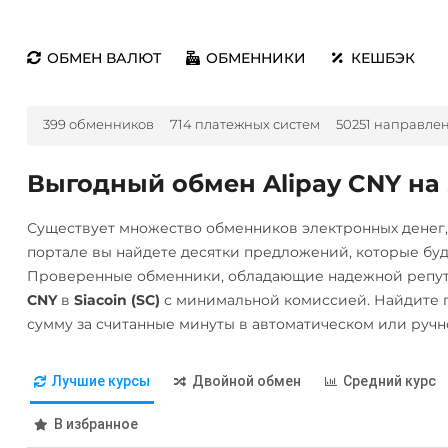
ОБМЕН ВАЛЮТ
ОБМЕННИКИ
КЕШБЭК
399 обменников
714 платежных систем
50251 направле
Выгодный обмен Alipay CNY на S
Существует множество обменников электронных денег
портале вы найдете десятки предложений, которые бу
Проверенные обменники, обладающие надежной репут
CNY
в
Siacoin (SC)
с минимальной комиссией. Найдите 
сумму за считанные минуты в автоматическом или руч
Лучшие курсы
Двойной обмен
Средний курс
В избранное