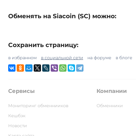
Обменять на Siacoin (SC) можно:
Сохранить страницу:
в избранном
в социальной сети
на форуме
в блоге
Сервисы
Компании
Мониторинг обменнииков
Обменники
Кешбэк
Новости
Карта сайта