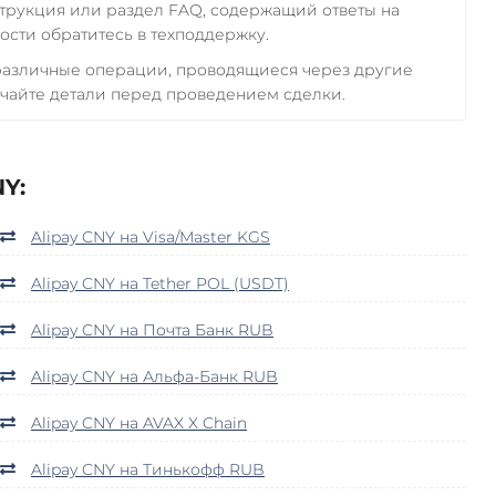
трукция или раздел FAQ, содержащий ответы на
сти обратитесь в техподдержку.
 различные операции, проводящиеся через другие
чайте детали перед проведением сделки.
Y:
Alipay CNY на Visa/Master KGS
Alipay CNY на Tether POL (USDT)
Alipay CNY на Почта Банк RUB
Alipay CNY на Альфа-Банк RUB
Alipay CNY на AVAX X Chain
Alipay CNY на Тинькофф RUB