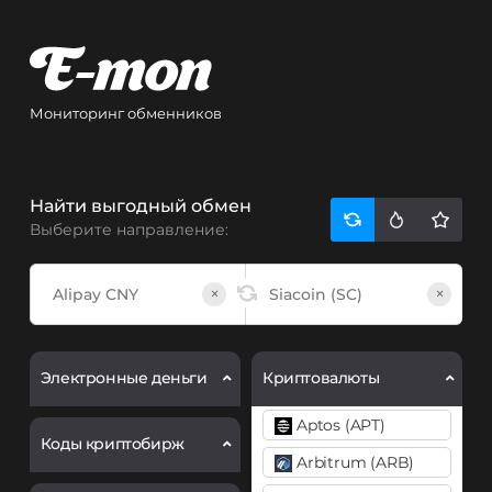
Мониторинг обменников
Найти выгодный обмен
Выберите направление:
×
×
Электронные деньги
Криптовалюты
Aptos (APT)
Коды криптобирж
Arbitrum (ARB)