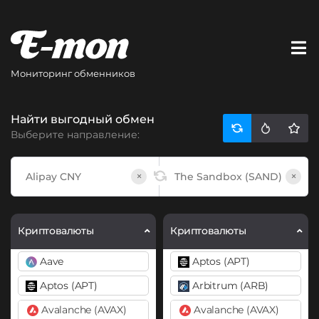
Мониторинг обменников
Найти выгодный обмен
Выберите направление:
×
×
Криптовалюты
Криптовалюты
Aave
Aptos (APT)
Aptos (APT)
Arbitrum (ARB)
Avalanche (AVAX)
Avalanche (AVAX)