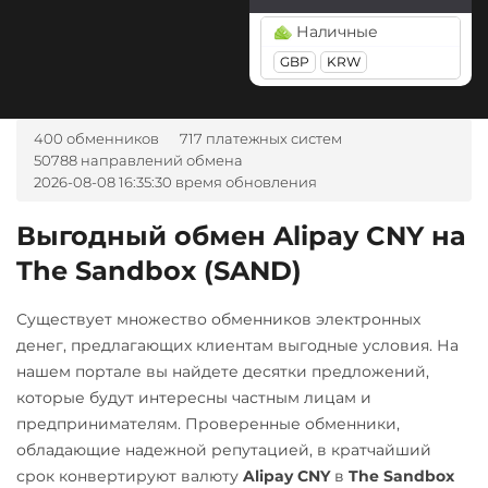
Tether Gold (XAUt)
BGN
CZK
GEL
HUF
Наличные
Tezos (XTZ)
NOK
TJS
INR
AED
GBP
KRW
UZS
RON
Tron (TRX)
TrueUSD (TUSD)
А-Банк UAH
400 обменников
717 платежных систем
ERC20
TRC20
Авангард RUB
50788 направлений обмена
2026-08-08 16:35:30 время обновления
Uniswap (UNI)
Альфа-Банк
ERC20
RUB
Выгодный обмен Alipay CNY на
USD Coin (USDC)
The Sandbox (SAND)
Беларусбанк BYN
ERC20
BEP20
SOL
ВТБ Банк RUB
Polygon
ARB
OP
Существует множество обменников электронных
Газпромбанк RUB
BASE
денег, предлагающих клиентам выгодные условия. На
нашем портале вы найдете десятки предложений,
Евразийский Банк KZT
Utopia USD (UUSD)
которые будут интересны частным лицам и
ЕРИП Расчет BYN
VeChain (VET)
предпринимателям. Проверенные обменники,
обладающие надежной репутацией, в кратчайший
Карта Unionpay CNY
Zcash (ZEC)
срок конвертируют валюту
Alipay CNY
в
The Sandbox