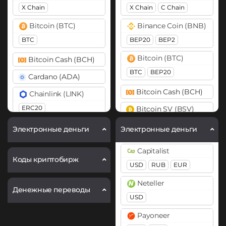
X Chain
X Chain
C Chain
Bitcoin (BTC)
Binance Coin (BNB)
BTC
BEP20
BEP2
Bitcoin (BTC)
Bitcoin Cash (BCH)
BTC
BEP20
Cardano (ADA)
Bitcoin Cash (BCH)
Chainlink (LINK)
ERC20
Bitcoin SV (BSV)
Dogecoin (DOGE)
Cardano (ADA)
Электронные деньги
Электронные деньги
DOGE
Cosmos (ATOM)
Capitalist
Ethereum (ETH)
Коды криптобирж
DASH
USD
RUB
EUR
ERC20
ARB
BASE
Dogecoin (DOGE)
Neteller
Денежные переводы
Ethereum Classic (ETC)
DOGE
USD
Fetch.ai (FET)
Polkadot (DOT)
Payoneer
DOT