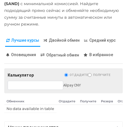
Карта UZCARD UZS
(SAND)
с минимальной комиссией. Найдите
Карта МИР RUB
подходящий прямо сейчас и обменяйте необходимую
сумму за считанные минуты в автоматическом или
Любой банк
ручном режиме.
USD
RUB
EUR
GBP
THB
TRY
BYN
PLN
Лучшие курсы
Двойной обмен
Средний курс
GEL
МТС Банк RUB
Оповещения
В избранное
Обратный обмен
Открытие RUB
ОТП Банк
Калькулятор
ОТДАДИТЕ
ПОЛУЧИТЕ
UAH
Alipay CNY
Ощадбанк UAH
Почта Банк RUB
Обменник
Отдадите
Получите
Резерв
Отзы
No data available in table
Приват24
UAH