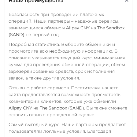
Наши преимущества
Промсвязьбанк RUB
ПУМБ UAH
Безопасность при проведении платежных
операций. Наши партнеры – надежные сервисы,
Райффайзен
занимающиеся обменом
Alipay CNY
на
The Sandbox
RUB
UAH
(SAND)
не первый год.
РНКБ RUB
Подробная статистика. Выберите обменники и
просмотрите всю необходимую информацию. В
Росбанк RUB
описании указывается текущий курс, минимальная
Россельхоз банк RUB
сумма для проведения обменной операции, объем
зарезервированных средств, срок исполнения
Русский Стандарт RUB
заявок, а также другие условия.
Сбербанк
Отзывы о работе сервисов. Посетителям нашего
RUB
KZT
QR RUB
сайта предоставляется возможность просмотреть
комментарии клиентов, которые уже обменяли
СБП RUB
Alipay CNY
на
The Sandbox (SAND)
. Вы также сможете
оставить отзыв о проведенной сделке.
Счет ИП/ООО
Самый выгодный курс. Наши партнеры предлагают
RUB
USD
EUR
пользователям лояльные условия. Благодаря
Тинькофф