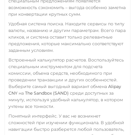
специальным предложениям появляется
RUB
QR RUB
возможность сэкономить – выгода особенно заметна
при конвертации крупных сумм.
УкрСиббанк UAH
Удобная система поиска. Находите сервисы по типу
Фридом Банк KZT
валюты, названию и другим параметрам. Всего пара
кликов, и система оставит только релевантные
Центр Кредит KZT
предложения, которые максимально соответствуют
Элкарт KGS
заданным условиям.
Встроенный калькулятор расчетов. Воспользуйтесь
специальным инструментом для подсчета
комиссии, объема средств, необходимого при
проведении транзакции и других особенностей.
Выберите самый выгодный вариант обмена
Alipay
CNY
на
The Sandbox (SAND)
среди доступных за
минуту, используя удобный калькулятор, в котором
учтены все тонкости.
Понятный интерфейс. У вас не возникнет
сложностей при изучении функционала. В удобной
навигации быстро разберется любой пользователь,