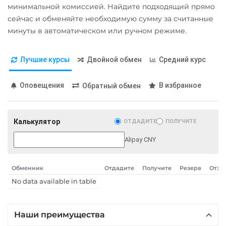
Карта UZCARD UZS
минимальной комиссией. Найдите подходящий прямо
Карта МИР RUB
сейчас и обменяйте необходимую сумму за считанные
минуты в автоматическом или ручном режиме.
Любой банк
USD
RUB
EUR
GBP
Лучшие курсы
Двойной обмен
Средний курс
THB
TRY
BYN
PLN
GEL
Оповещения
В избранное
Обратный обмен
МТС Банк RUB
Открытие RUB
Калькулятор
ОТДАДИТЕ
ПОЛУЧИТЕ
ОТП Банк
Alipay CNY
UAH
Ощадбанк UAH
Обменник
Отдадите
Получите
Резерв
Отзы
Почта Банк RUB
No data available in table
Приват24
UAH
Наши преимущества