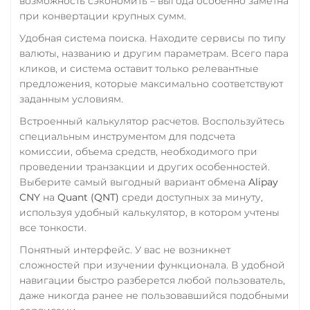
возможность сэкономить – выгода особенно заметна
при конвертации крупных сумм.
RUB
QR RUB
Удобная система поиска. Находите сервисы по типу
УкрСиббанк UAH
валюты, названию и другим параметрам. Всего пара
Фридом Банк KZT
кликов, и система оставит только релевантные
предложения, которые максимально соответствуют
Центр Кредит KZT
заданным условиям.
Элкарт KGS
Встроенный калькулятор расчетов. Воспользуйтесь
специальным инструментом для подсчета
комиссии, объема средств, необходимого при
проведении транзакции и других особенностей.
Выберите самый выгодный вариант обмена
Alipay
CNY
на
Quant (QNT)
среди доступных за минуту,
используя удобный калькулятор, в котором учтены
все тонкости.
Понятный интерфейс. У вас не возникнет
сложностей при изучении функционала. В удобной
навигации быстро разберется любой пользователь,
даже никогда ранее не пользовавшийся подобными