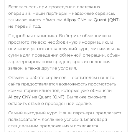
Промсвязьбанк RUB
Безопасность при проведении платежных
ПУМБ UAH
операций. Наши партнеры – надежные сервисы,
занимающиеся обменом
Alipay CNY
на
Quant (QNT)
Райффайзен
не первый год.
RUB
UAH
Подробная статистика. Выберите обменники и
РНКБ RUB
просмотрите всю необходимую информацию. В
описании указывается текущий курс, минимальная
Росбанк RUB
сумма для проведения обменной операции, объем
зарезервированных средств, срок исполнения
Россельхоз банк RUB
заявок, а также другие условия.
Русский Стандарт RUB
Отзывы о работе сервисов. Посетителям нашего
Сбербанк
сайта предоставляется возможность просмотреть
RUB
KZT
QR RUB
комментарии клиентов, которые уже обменяли
Alipay CNY
на
Quant (QNT)
. Вы также сможете
СБП RUB
оставить отзыв о проведенной сделке.
Счет ИП/ООО
Самый выгодный курс. Наши партнеры предлагают
пользователям лояльные условия. Благодаря
RUB
USD
EUR
специальным предложениям появляется
Тинькофф