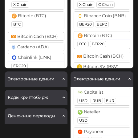
X Chain
X Chain
C Chain
Bitcoin (BTC)
Binance Coin (BNB)
BTC
BEP20
BEP2
Bitcoin (BTC)
Bitcoin Cash (BCH)
BTC
BEP20
Cardano (ADA)
Bitcoin Cash (BCH)
Chainlink (LINK)
ERC20
Bitcoin SV (BSV)
Dogecoin (DOGE)
Cardano (ADA)
Электронные деньги
Электронные деньги
DOGE
Cosmos (ATOM)
Capitalist
Ethereum (ETH)
Коды криптобирж
DASH
USD
RUB
EUR
ERC20
ARB
BASE
Dogecoin (DOGE)
Neteller
Денежные переводы
Ethereum Classic (ETC)
DOGE
USD
Fetch.ai (FET)
Polkadot (DOT)
Payoneer
DOT