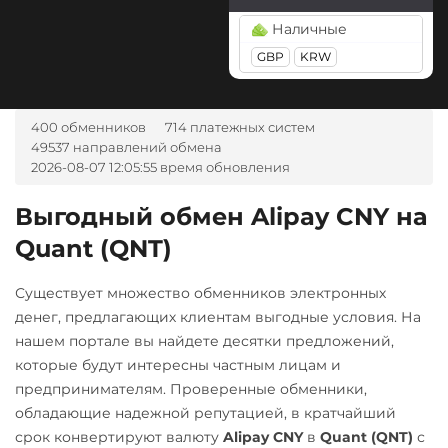
Tether Gold (XAUt)
BGN
CZK
GEL
HUF
Наличные
Tezos (XTZ)
NOK
TJS
INR
AED
GBP
KRW
UZS
RON
Tron (TRX)
TrueUSD (TUSD)
А-Банк UAH
400 обменников
714 платежных систем
ERC20
TRC20
Авангард RUB
49537 направлений обмена
2026-08-07 12:05:55 время обновления
Uniswap (UNI)
Альфа-Банк
ERC20
RUB
Выгодный обмен Alipay CNY на
USD Coin (USDC)
Quant (QNT)
Беларусбанк BYN
ERC20
BEP20
SOL
ВТБ Банк RUB
Polygon
ARB
OP
Существует множество обменников электронных
Газпромбанк RUB
BASE
денег, предлагающих клиентам выгодные условия. На
нашем портале вы найдете десятки предложений,
Евразийский Банк KZT
Utopia USD (UUSD)
которые будут интересны частным лицам и
ЕРИП Расчет BYN
VeChain (VET)
предпринимателям. Проверенные обменники,
обладающие надежной репутацией, в кратчайший
Карта Unionpay CNY
Zcash (ZEC)
срок конвертируют валюту
Alipay CNY
в
Quant (QNT)
с