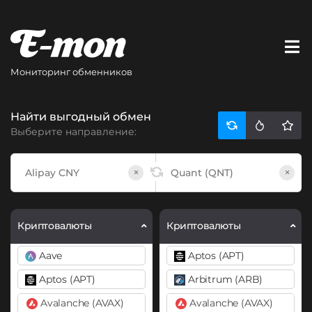
Мониторинг обменников
Найти выгодный обмен
Выберите направление:
×
×
Криптовалюты
Криптовалюты
Aave
Aptos (APT)
Aptos (APT)
Arbitrum (ARB)
Avalanche (AVAX)
Avalanche (AVAX)