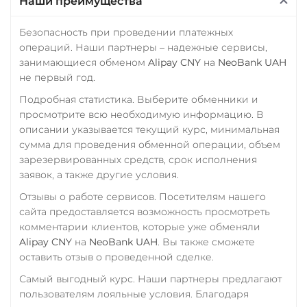
Наши преимущества
Промсвязьбанк RUB
ПУМБ UAH
Безопасность при проведении платежных
операций. Наши партнеры – надежные сервисы,
Райффайзен
занимающиеся обменом
Alipay CNY
на
NeoBank UAH
RUB
UAH
не первый год.
РНКБ RUB
Подробная статистика. Выберите обменники и
просмотрите всю необходимую информацию. В
Росбанк RUB
описании указывается текущий курс, минимальная
Россельхоз банк RUB
сумма для проведения обменной операции, объем
зарезервированных средств, срок исполнения
Русский Стандарт RUB
заявок, а также другие условия.
Сбербанк
Отзывы о работе сервисов. Посетителям нашего
RUB
KZT
QR RUB
сайта предоставляется возможность просмотреть
комментарии клиентов, которые уже обменяли
СБП RUB
Alipay CNY
на
NeoBank UAH
. Вы также сможете
оставить отзыв о проведенной сделке.
Счет ИП/ООО
Самый выгодный курс. Наши партнеры предлагают
RUB
USD
EUR
пользователям лояльные условия. Благодаря
Тинькофф