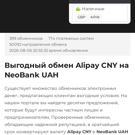
Tether Gold (XAUt)
USD Coin (USDC)
BGN
CZK
GEL
HUF
Наличные
ERC20
BEP20
SOL
Tezos (XTZ)
NOK
TJS
INR
AED
GBP
KRW
Polygon
ARB
OP
UZS
RON
Tron (TRX)
Yearn.finance (YFI)
TrueUSD (TUSD)
А-Банк UAH
399 обменников
714 платежных систем
Zcash (ZEC)
ERC20
TRC20
Авангард RUB
50092 направления обмена
2026-08-06 20:55:32 время обновления
Uniswap (UNI)
Альфа-Банк
ERC20
RUB
Выгодный обмен Alipay CNY на
USD Coin (USDC)
NeoBank UAH
Беларусбанк BYN
ERC20
BEP20
SOL
ВТБ Банк RUB
Polygon
ARB
OP
Существует множество обменников электронных
Газпромбанк RUB
BASE
денег, предлагающих клиентам выгодные условия. На
нашем портале вы найдете десятки предложений,
Евразийский Банк KZT
Utopia USD (UUSD)
которые будут интересны частным лицам и
ЕРИП Расчет BYN
VeChain (VET)
предпринимателям. Проверенные обменники,
обладающие надежной репутацией, в кратчайший
Карта Unionpay CNY
Zcash (ZEC)
срок конвертируют валюту
Alipay CNY
в
NeoBank UAH