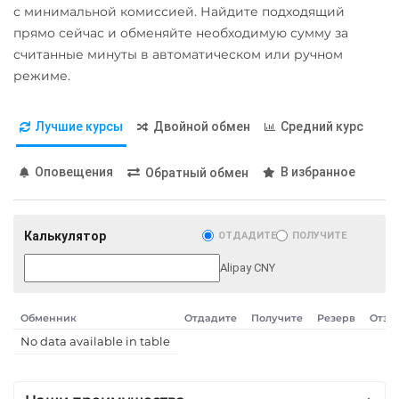
Карта UZCARD UZS
с минимальной комиссией. Найдите подходящий
Карта МИР RUB
прямо сейчас и обменяйте необходимую сумму за
считанные минуты в автоматическом или ручном
Любой банк
режиме.
USD
RUB
EUR
GBP
THB
TRY
BYN
PLN
Лучшие курсы
Двойной обмен
Средний курс
GEL
МТС Банк RUB
Оповещения
В избранное
Обратный обмен
Открытие RUB
ОТП Банк
Калькулятор
ОТДАДИТЕ
ПОЛУЧИТЕ
UAH
Alipay CNY
Ощадбанк UAH
Почта Банк RUB
Обменник
Отдадите
Получите
Резерв
Отзы
No data available in table
Приват24
UAH