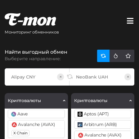
Мониторинг обменников
Найти выгодный обмен
Выберите направление:
×
×
Криптовалюты
Криптовалюты
Aave
Aptos (APT)
Avalanche (AVAX)
Arbitrum (ARB)
X Chain
Avalanche (AVAX)