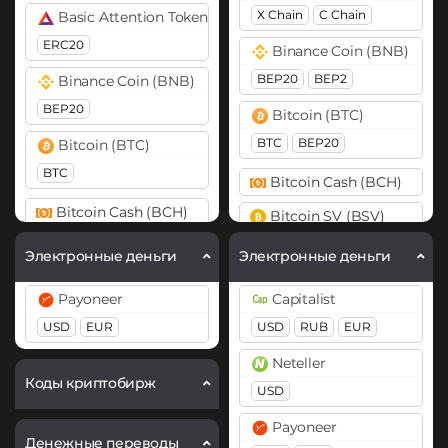
X Chain
C Chain
Basic Attention Token (BAT)
ERC20
Binance Coin (BNB)
BEP20
BEP2
Binance Coin (BNB)
BEP20
Bitcoin (BTC)
BTC
BEP20
Bitcoin (BTC)
BTC
Bitcoin Cash (BCH)
Bitcoin Cash (BCH)
Bitcoin SV (BSV)
Cardano (ADA)
Cardano (ADA)
Электронные деньги
Электронные деньги
Chainlink (LINK)
Cosmos (ATOM)
Payoneer
Capitalist
ERC20
DASH
USD
EUR
USD
RUB
EUR
DASH
Dogecoin (DOGE)
Neteller
Dogecoin (DOGE)
DOGE
Коды криптобирж
USD
DOGE
Polkadot (DOT)
Payoneer
Денежные переводы
Polkadot (DOT)
DOT