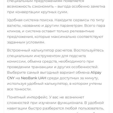
специальным предложениям появляется
RUB
QR RUB
возможность сэкономить – выгода особенно заметна
при конвертации крупных сумм.
УкрСиббанк UAH
Удобная система поиска. Находите сервисы по типу
Фридом Банк KZT
валюты, названию и другим параметрам. Всего пара
кликов, и система оставит только релевантные
Центр Кредит KZT
предложения, которые максимально соответствуют
Элкарт KGS
заданным условиям.
Встроенный калькулятор расчетов. Воспользуйтесь
специальным инструментом для подсчета
комиссии, объема средств, необходимого при
проведении транзакции и других особенностей.
Выберите самый выгодный вариант обмена
Alipay
CNY
на
NeoBank UAH
среди доступных за минуту,
используя удобный калькулятор, в котором учтены
все тонкости.
Понятный интерфейс. У вас не возникнет
сложностей при изучении функционала. В удобной
навигации быстро разберется любой пользователь,