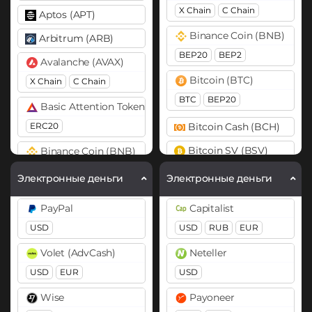
X Chain
C Chain
Aptos (APT)
Binance Coin (BNB)
Arbitrum (ARB)
BEP20
BEP2
Avalanche (AVAX)
Bitcoin (BTC)
X Chain
C Chain
BTC
BEP20
Basic Attention Token (BAT)
ERC20
Bitcoin Cash (BCH)
Bitcoin SV (BSV)
Binance Coin (BNB)
BEP20
BEP2
Cardano (ADA)
Электронные деньги
Электронные деньги
Bitcoin (BTC)
Cosmos (ATOM)
PayPal
Capitalist
BTC
BEP20
DASH
USD
USD
RUB
EUR
Bitcoin Cash (BCH)
Dogecoin (DOGE)
Volet (AdvCash)
Neteller
DOGE
Cardano (ADA)
USD
EUR
USD
Chainlink (LINK)
Polkadot (DOT)
Wise
Payoneer
BEP20
ERC20
DOT