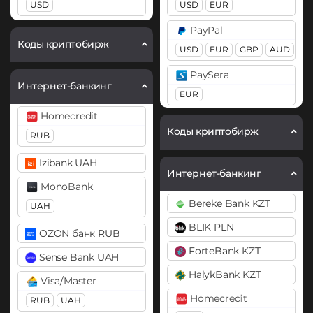
USD
USD
EUR
Ethereum (ETH)
Cosmos (ATOM)
PayPal
BEP20
ERC20
OP
Коды криптобирж
DAI
USD
EUR
GBP
AUD
ARB
BASE
ERC20
PaySera
Интернет-банкинг
Ethereum Classic (ETC)
DASH
EUR
Gram (Toncoin)
Homecredit
Decentraland (MANA)
Pix BRL
Коды криптобирж
Jupiter (JUP)
RUB
Dogecoin (DOGE)
Revolut
Litecoin (LTC)
DOGE
Izibank UAH
EUR
USD
GBP
Интернет-банкинг
Monero (XMR)
MonoBank
Polkadot (DOT)
Skrill
Bereke Bank KZT
NEAR Protocol
UAH
DOT
USD
EUR
BLIK PLN
Notcoin (NOT)
OZON банк RUB
EOS
Volet (AdvCash)
ForteBank KZT
Ontology (ONT)
USD
EUR
Sense Bank UAH
Ethereum (ETH)
HalykBank KZT
Optimism (OP)
BEP20
ERC20
OP
Webmoney
Visa/Master
ARB
Homecredit
WMZ
Pax Dollar (USDP)
RUB
UAH