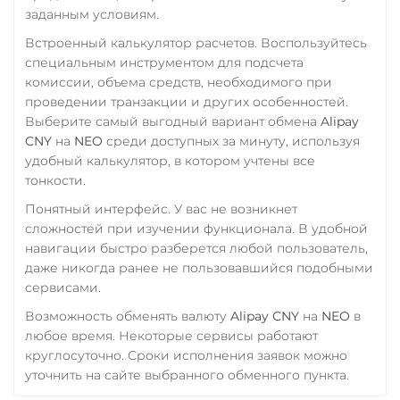
заданным условиям.
Zcash (ZEC)
Фридом Банк KZT
Встроенный калькулятор расчетов. Воспользуйтесь
Центр Кредит KZT
специальным инструментом для подсчета
комиссии, объема средств, необходимого при
Элкарт KGS
проведении транзакции и других особенностей.
Выберите самый выгодный вариант обмена
Alipay
CNY
на
NEO
среди доступных за минуту, используя
удобный калькулятор, в котором учтены все
тонкости.
Понятный интерфейс. У вас не возникнет
сложностей при изучении функционала. В удобной
навигации быстро разберется любой пользователь,
даже никогда ранее не пользовавшийся подобными
сервисами.
Возможность обменять валюту
Alipay CNY
на
NEO
в
любое время. Некоторые сервисы работают
круглосуточно. Сроки исполнения заявок можно
уточнить на сайте выбранного обменного пункта.