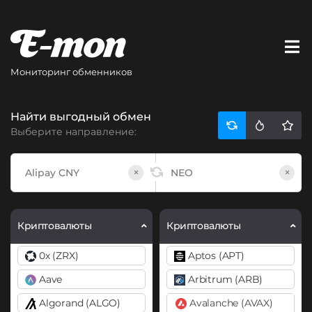
Мониторинг обменников
Найти выгодный обмен
Выберите направление:
×
×
Криптовалюты
Криптовалюты
0x (ZRX)
Aptos (APT)
Aave
Arbitrum (ARB)
Algorand (ALGO)
Avalanche (AVAX)