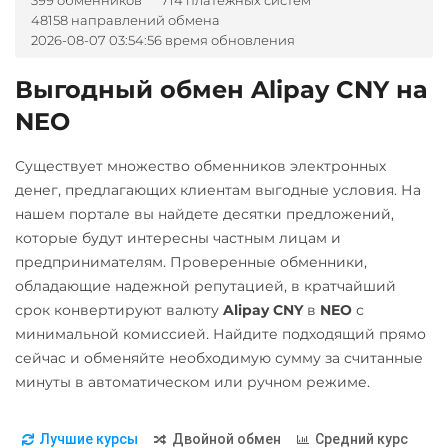
399 обменников
714 платежных систем
Optimism (OP)
Tether Gold (XAUt)
UAH
48158 направлений обмена
BGN
CZK
GEL
HUF
PancakeSwap (CAKE)
Tezos (XTZ)
2026-08-07 03:54:56 время обновления
Ощадбанк UAH
NOK
TJS
INR
AED
UZS
RON
Pax Dollar (USDP)
Tron (TRX)
Почта Банк RUB
Выгодный обмен Alipay CNY на
ERC20
TrueUSD (TUSD)
А-Банк UAH
Приват24
NEO
ERC20
TRC20
Pepe
UAH
Авангард RUB
Существует множество обменников электронных
Uniswap (UNI)
Pol (ex-MATIC)
Альфа-Банк
Промсвязьбанк RUB
денег, предлагающих клиентам выгодные условия. На
ERC20
POL
RUB
нашем портале вы найдете десятки предложений,
ПУМБ UAH
USD Coin (USDC)
которые будут интересны частным лицам и
Qtum
Беларусбанк BYN
Райффайзен
предпринимателям. Проверенные обменники,
ERC20
BEP20
SOL
Ravencoin (RVN)
RUB
UAH
ВТБ Банк RUB
обладающие надежной репутацией, в кратчайший
Polygon
ARB
OP
Ripple (XRP)
срок конвертируют валюту
Alipay CNY
в
NEO
с
Газпромбанк RUB
BASE
РНКБ RUB
минимальной комиссией. Найдите подходящий прямо
Shib
Евразийский Банк KZT
Росбанк RUB
Utopia USD (UUSD)
сейчас и обменяйте необходимую сумму за считанные
ERC20
BEP20
ЕРИП Расчет BYN
минуты в автоматическом или ручном режиме.
Россельхоз банк RUB
VeChain (VET)
Solana (SOL)
Карта Unionpay CNY
Русский Стандарт RUB
Zcash (ZEC)
Лучшие курсы
Двойной обмен
Средний курс
StableUSD (USDS)