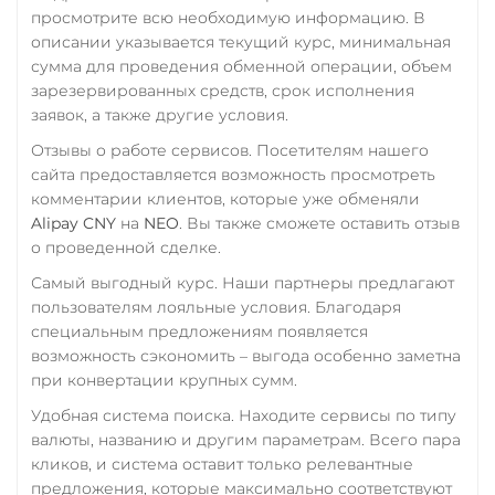
Промсвязьбанк RUB
просмотрите всю необходимую информацию. В
TRUMP
описании указывается текущий курс, минимальная
ПУМБ UAH
сумма для проведения обменной операции, объем
Uniswap (UNI)
Райффайзен
зарезервированных средств, срок исполнения
ERC20
RUB
UAH
заявок, а также другие условия.
USD Coin (USDC)
Отзывы о работе сервисов. Посетителям нашего
РНКБ RUB
ERC20
BEP20
SOL
сайта предоставляется возможность просмотреть
Росбанк RUB
Polygon
ARB
OP
комментарии клиентов, которые уже обменяли
Alipay CNY
на
NEO
. Вы также сможете оставить отзыв
NEAR
Россельхоз банк RUB
о проведенной сделке.
Utopia USD (UUSD)
Русский Стандарт RUB
Самый выгодный курс. Наши партнеры предлагают
VeChain (VET)
Сбербанк
пользователям лояльные условия. Благодаря
специальным предложениям появляется
RUB
KZT
QR RUB
Verge (XVG)
возможность сэкономить – выгода особенно заметна
WAVES
при конвертации крупных сумм.
СБП RUB
Удобная система поиска. Находите сервисы по типу
Wrapped Bitcoin (WBTC)
Тинькофф
валюты, названию и другим параметрам. Всего пара
ERC20
RUB
QR RUB
кликов, и система оставит только релевантные
предложения, которые максимально соответствуют
Yearn.finance (YFI)
УкрСиббанк UAH