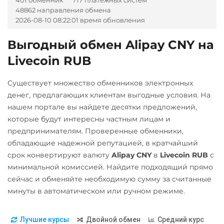
401 обменник
717 платежных систем
Tether Gold (XAUt)
48862 направления обмена
BGN
CZK
GEL
HUF
Tezos (XTZ)
2026-08-10 08:22:01 время обновления
NOK
TJS
INR
AED
UZS
RON
Tron (TRX)
Выгодный обмен Alipay CNY на
TrueUSD (TUSD)
А-Банк UAH
Livecoin RUB
ERC20
TRC20
Авангард RUB
Существует множество обменников электронных
Uniswap (UNI)
Альфа-Банк
денег, предлагающих клиентам выгодные условия. На
ERC20
RUB
нашем портале вы найдете десятки предложений,
USD Coin (USDC)
которые будут интересны частным лицам и
Беларусбанк BYN
предпринимателям. Проверенные обменники,
ERC20
BEP20
SOL
ВТБ Банк RUB
обладающие надежной репутацией, в кратчайший
Polygon
ARB
OP
срок конвертируют валюту
Alipay CNY
в
Livecoin RUB
с
Газпромбанк RUB
BASE
минимальной комиссией. Найдите подходящий прямо
Евразийский Банк KZT
Utopia USD (UUSD)
сейчас и обменяйте необходимую сумму за считанные
ЕРИП Расчет BYN
минуты в автоматическом или ручном режиме.
VeChain (VET)
Карта Unionpay CNY
Zcash (ZEC)
Лучшие курсы
Двойной обмен
Средний курс