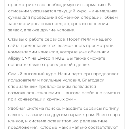
Промсвязьбанк RUB
просмотрите всю необходимую информацию. В
описании указывается текущий курс, минимальная
ПУМБ UAH
сумма для проведения обменной операции, объем
Райффайзен
зарезервированных средств, срок исполнения
RUB
UAH
заявок, а также другие условия.
Отзывы о работе сервисов. Посетителям нашего
РНКБ RUB
сайта предоставляется возможность просмотреть
Росбанк RUB
комментарии клиентов, которые уже обменяли
Alipay CNY
на
Livecoin RUB
. Вы также сможете
Россельхоз банк RUB
оставить отзыв о проведенной сделке.
Русский Стандарт RUB
Самый выгодный курс. Наши партнеры предлагают
Сбербанк
пользователям лояльные условия. Благодаря
специальным предложениям появляется
RUB
KZT
QR RUB
возможность сэкономить – выгода особенно заметна
при конвертации крупных сумм.
СБП RUB
Удобная система поиска. Находите сервисы по типу
Тинькофф
валюты, названию и другим параметрам. Всего пара
RUB
QR RUB
кликов, и система оставит только релевантные
предложения, которые максимально соответствуют
УкрСиббанк UAH