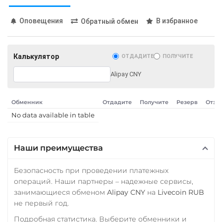
Карта UZCARD UZS
Карта МИР RUB
Оповещения
В избранное
Обратный обмен
Любой банк
USD
RUB
EUR
GBP
Калькулятор
ОТДАДИТЕ
ПОЛУЧИТЕ
THB
TRY
BYN
PLN
GEL
Alipay CNY
МТС Банк RUB
Обменник
Отдадите
Получите
Резерв
Отзы
Открытие RUB
No data available in table
ОТП Банк
UAH
Наши преимущества
Ощадбанк UAH
Безопасность при проведении платежных
Почта Банк RUB
операций. Наши партнеры – надежные сервисы,
Приват24
занимающиеся обменом
Alipay CNY
на
Livecoin RUB
не первый год.
UAH
Подробная статистика. Выберите обменники и