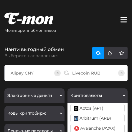
Мониторинг обменников
Найти выгодный обмен
Выберите направление:
×
×
Электронные деньги
Криптовалюты
Aptos (APT)
Коды криптобирж
Arbitrum (ARB)
Avalanche (AVAX)
Денежные переводы