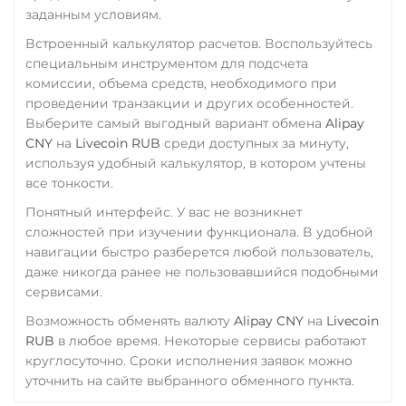
заданным условиям.
Фридом Банк KZT
Встроенный калькулятор расчетов. Воспользуйтесь
Центр Кредит KZT
специальным инструментом для подсчета
комиссии, объема средств, необходимого при
Элкарт KGS
проведении транзакции и других особенностей.
Выберите самый выгодный вариант обмена
Alipay
CNY
на
Livecoin RUB
среди доступных за минуту,
используя удобный калькулятор, в котором учтены
все тонкости.
Понятный интерфейс. У вас не возникнет
сложностей при изучении функционала. В удобной
навигации быстро разберется любой пользователь,
даже никогда ранее не пользовавшийся подобными
сервисами.
Возможность обменять валюту
Alipay CNY
на
Livecoin
RUB
в любое время. Некоторые сервисы работают
круглосуточно. Сроки исполнения заявок можно
уточнить на сайте выбранного обменного пункта.