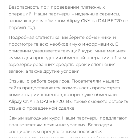
Промсвязьбанк RUB
Безопасность при проведении платежных
ПУМБ UAH
операций. Наши партнеры – надежные сервисы,
занимающиеся обменом
Alipay CNY
на
DAI BEP20
не
Райффайзен
первый год.
RUB
UAH
Подробная статистика. Выберите обменники и
РНКБ RUB
просмотрите всю необходимую информацию. В
описании указывается текущий курс, минимальная
Росбанк RUB
сумма для проведения обменной операции, объем
зарезервированных средств, срок исполнения
Россельхоз банк RUB
заявок, а также другие условия.
Русский Стандарт RUB
Отзывы о работе сервисов. Посетителям нашего
Сбербанк
сайта предоставляется возможность просмотреть
RUB
KZT
QR RUB
комментарии клиентов, которые уже обменяли
Alipay CNY
на
DAI BEP20
. Вы также сможете оставить
СБП RUB
отзыв о проведенной сделке.
Счет ИП/ООО
Самый выгодный курс. Наши партнеры предлагают
пользователям лояльные условия. Благодаря
RUB
USD
EUR
специальным предложениям появляется
Тинькофф