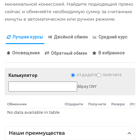
Карта UZCARD UZS
минимальной комиссией. Найдите подходящий прямо
Карта МИР RUB
сейчас и обменяйте необходимую сумму за считанные
минуты в автоматическом или ручном режиме.
Любой банк
USD
RUB
EUR
GBP
Лучшие курсы
Двойной обмен
Средний курс
THB
TRY
BYN
PLN
GEL
Оповещения
В избранное
Обратный обмен
МТС Банк RUB
Открытие RUB
Калькулятор
ОТДАДИТЕ
ПОЛУЧИТЕ
ОТП Банк
Alipay CNY
UAH
Ощадбанк UAH
Обменник
Отдадите
Получите
Резерв
Отзы
Почта Банк RUB
No data available in table
Приват24
UAH
Наши преимущества