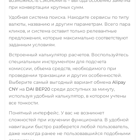
возможность сэкономить – выгода особенно заметна
при конвертации крупных сумм.
RUB
QR RUB
Удобная система поиска. Находите сервисы по типу
УкрСиббанк UAH
валюты, названию и другим параметрам. Всего пара
Фридом Банк KZT
кликов, и система оставит только релевантные
предложения, которые максимально соответствуют
Центр Кредит KZT
заданным условиям.
Элкарт KGS
Встроенный калькулятор расчетов. Воспользуйтесь
специальным инструментом для подсчета
комиссии, объема средств, необходимого при
проведении транзакции и других особенностей.
Выберите самый выгодный вариант обмена
Alipay
CNY
на
DAI BEP20
среди доступных за минуту,
используя удобный калькулятор, в котором учтены
все тонкости.
Понятный интерфейс. У вас не возникнет
сложностей при изучении функционала. В удобной
навигации быстро разберется любой пользователь,
даже никогда ранее не пользовавшийся подобными