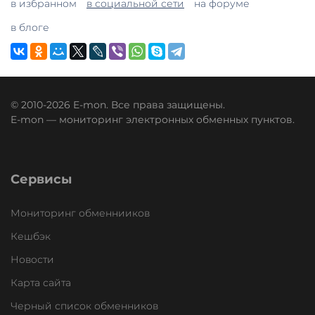
в избранном
в социальной сети
на форуме
в блоге
© 2010-2026 E-mon. Все права защищены.
E-mon — мониторинг электронных обменных пунктов.
Сервисы
Мониторинг обменнииков
Кешбэк
Новости
Карта сайта
Черный список обменников