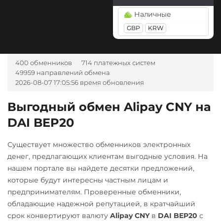
Tether Gold (XAUt)
BGN
CZK
GEL
HUF
Наличные
Tezos (XTZ)
NOK
TJS
INR
AED
GBP
KRW
UZS
RON
Tron (TRX)
TrueUSD (TUSD)
А-Банк UAH
400 обменников
714 платежных систем
ERC20
TRC20
Авангард RUB
49959 направлений обмена
2026-08-07 17:05:56 время обновления
Uniswap (UNI)
Альфа-Банк
ERC20
RUB
Выгодный обмен Alipay CNY на
USD Coin (USDC)
DAI BEP20
Беларусбанк BYN
ERC20
BEP20
SOL
ВТБ Банк RUB
Polygon
ARB
OP
Существует множество обменников электронных
Газпромбанк RUB
BASE
денег, предлагающих клиентам выгодные условия. На
нашем портале вы найдете десятки предложений,
Евразийский Банк KZT
Utopia USD (UUSD)
которые будут интересны частным лицам и
ЕРИП Расчет BYN
VeChain (VET)
предпринимателям. Проверенные обменники,
обладающие надежной репутацией, в кратчайший
Карта Unionpay CNY
Zcash (ZEC)
срок конвертируют валюту
Alipay CNY
в
DAI BEP20
с