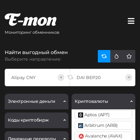
Мониторинг обменников
Найти выгодный обмен
Выберите направление:
×
×
Электронные деньги
Криптовалюты
Aptos (APT)
Коды криптобирж
Arbitrum (ARB)
Avalanche (AVAX)
Денежные переводы